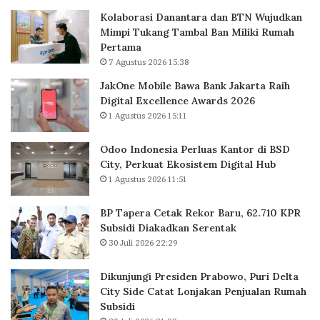
P
0
Kolaborasi Danantara dan BTN Wujudkan
e
2
Mimpi Tukang Tambal Ban Miliki Rumah
r
4
Pertama
l
7 Agustus 2026 15:38
u
a
JakOne Mobile Bawa Bank Jakarta Raih
s
Digital Excellence Awards 2026
K
1 Agustus 2026 15:11
a
n
Odoo Indonesia Perluas Kantor di BSD
t
City, Perkuat Ekosistem Digital Hub
o
1 Agustus 2026 11:51
r
d
BP Tapera Cetak Rekor Baru, 62.710 KPR
i
Subsidi Diakadkan Serentak
B
30 Juli 2026 22:29
S
D
C
Dikunjungi Presiden Prabowo, Puri Delta
i
City Side Catat Lonjakan Penjualan Rumah
t
Subsidi
y