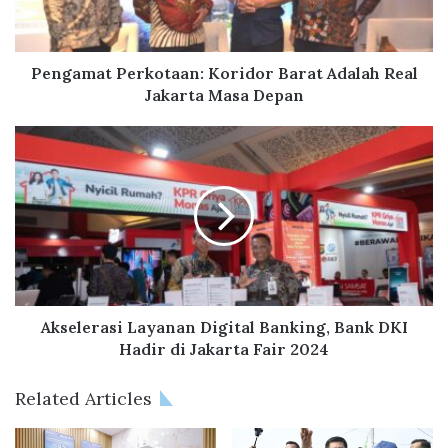
a
t
P
e
Pengamat Perkotaan: Koridor Barat Adalah Real
r
Jakarta Masa Depan
k
o
A
t
k
a
s
a
e
n
l
:
e
K
r
o
a
r
s
i
i
Akselerasi Layanan Digital Banking, Bank DKI
d
L
Hadir di Jakarta Fair 2024
o
a
r
y
Related Articles
B
a
a
n