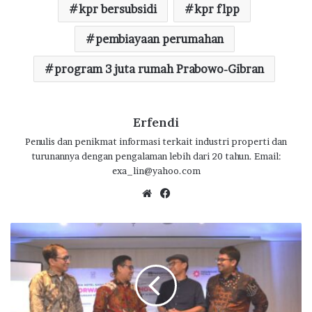
o
p
m
kpr bersubsidi
kpr flpp
k
p
pembiayaan perumahan
program 3 juta rumah Prabowo-Gibran
Erfendi
Penulis dan penikmat informasi terkait industri properti dan
turunannya dengan pengalaman lebih dari 20 tahun. Email:
exa_lin@yahoo.com
We
Fa
bsi
ce
te
bo
P
ok
e
n
g
a
m