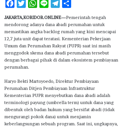
F
T
W
Li
T
S
ac
w
h
n
el
h
JAKARTA,KORIDOR.ONLINE—
Pemerintah tengah
e
it
at
e
e
ar
mendorong adanya dana abadi perumahan untuk
b
te
s
g
e
memastikan angka backlog rumah yang kini mencapai
o
r
A
ra
12,7 juta unit dapat teratasi. Kementerian Pekerjaan
Umum dan Perumahan Rakyat (PUPR) saat ini masih
o
p
m
menggodok skema dana abadi perumahan tersebut
k
p
dengan berbagai pihak di dalam ekosistem pembiayaan
perumahan.
Haryo Bekti Martoyoedo, Direktur Pembiayaan
Perumahan Ditjen Pembiayaan Infrastruktur
Kementerian PUPR menyebutkan dana abadi adalah
terminologi payung (umbrella term) untuk dana yang
dibentuk oleh badan hukum yang bersifat abadi (tidak
mengurangi pokok dana) untuk menjamin
keberlangsungan sebuah program. Saat ini, ungkapnya,