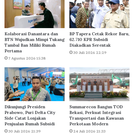
r
a
a
n
t
D
A
i
d
g
a
i
Kolaborasi Danantara dan
BP Tapera Cetak Rekor Baru,
l
t
BTN Wujudkan Mimpi Tukang
62.710 KPR Subsidi
a
Tambal Ban Miliki Rumah
Diakadkan Serentak
a
Pertama
h
l
30 Juli 2026 22:29
R
B
7 Agustus 2026 15:38
e
a
a
n
l
k
J
i
a
n
k
g
a
,
Dikunjungi Presiden
Summarecon Bangun TOD
r
B
Prabowo, Puri Delta City
Bekasi, Perkuat Integrasi
t
a
Side Catat Lonjakan
Transportasi dan Kawasan
a
n
Penjualan Rumah Subsidi
Perkotaan Modern
M
k
30 Juli 2026 21:39
24 Juli 2026 21:33
a
D