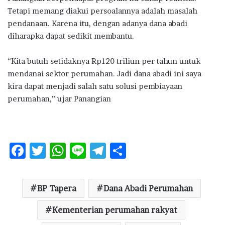
Tetapi memang diakui persoalannya adalah masalah
pendanaan. Karena itu, dengan adanya dana abadi
diharapka dapat sedikit membantu.
“Kita butuh setidaknya Rp120 triliun per tahun untuk
mendanai sektor perumahan. Jadi dana abadi ini saya
kira dapat menjadi salah satu solusi pembiayaan
perumahan,” ujar Panangian
F
T
W
Li
T
S
ac
w
h
n
el
h
e
it
at
e
e
ar
BP Tapera
Dana Abadi Perumahan
b
te
s
g
e
o
r
Kementerian perumahan rakyat
A
ra