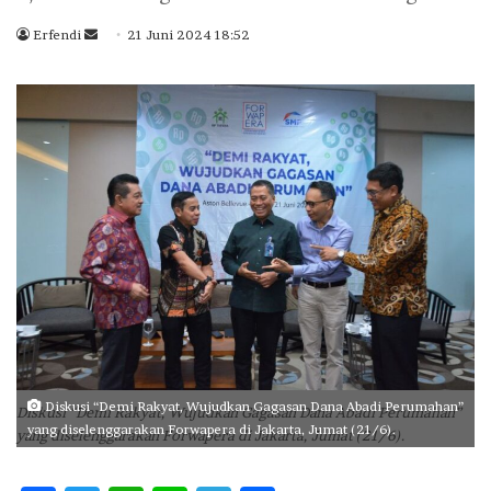
Erfendi
S
21 Juni 2024 18:52
e
n
d
a
n
e
m
a
i
l
Diskusi “Demi Rakyat, Wujudkan Gagasan Dana Abadi Perumahan”
Diskusi “Demi Rakyat, Wujudkan Gagasan Dana Abadi Perumahan”
yang diselenggarakan Forwapera di Jakarta, Jumat (21/6).
yang diselenggarakan Forwapera di Jakarta, Jumat (21/6).