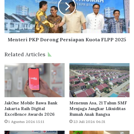
u
t
P
e
e
r
r
i
u
P
m
K
a
P
Menteri PKP Dorong Persiapan Kuota FLPP 2025
h
D
a
o
Related Articles
n
r
C
o
i
n
k
g
a
P
n
e
d
r
e
s
JakOne Mobile Bawa Bank
Menenun Asa, 21 Tahun SMF
B
i
Jakarta Raih Digital
Menjaga Jangkar Likuiditas
u
Excellence Awards 2026
Rumah Anak Bangsa
a
s
p
1 Agustus 2026 15:11
23 Juli 2026 06:31
i
a
n
n