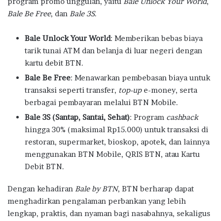
program promo unggulan, yaitu
Bale Unlock Your World
,
Bale Be Free
, dan
Bale 3S
.
Bale Unlock Your World
: Memberikan bebas biaya
tarik tunai ATM dan belanja di luar negeri dengan
kartu debit BTN.
Bale Be Free
: Menawarkan pembebasan biaya untuk
transaksi seperti transfer,
top-up
e-money, serta
berbagai pembayaran melalui BTN Mobile.
Bale 3S (Santap, Santai, Sehat)
: Program
cashback
hingga 30% (maksimal Rp15.000) untuk transaksi di
restoran, supermarket, bioskop, apotek, dan lainnya
menggunakan BTN Mobile, QRIS BTN, atau Kartu
Debit BTN.
Dengan kehadiran
Bale by BTN
, BTN berharap dapat
menghadirkan pengalaman perbankan yang lebih
lengkap, praktis, dan nyaman bagi nasabahnya, sekaligus