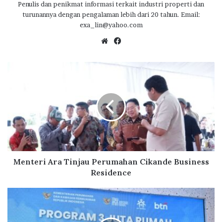
o
r
A
ra
Penulis dan penikmat informasi terkait industri properti dan
turunannya dengan pengalaman lebih dari 20 tahun. Email:
o
p
m
exa_lin@yahoo.com
k
p
We
Fa
bsi
ce
te
bo
M
ok
e
n
t
e
r
i
A
r
a
Menteri Ara Tinjau Perumahan Cikande Business
T
Residence
i
n
M
j
e
a
n