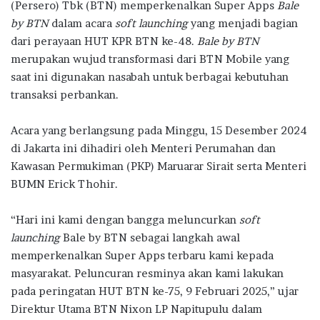
(Persero) Tbk (BTN) memperkenalkan Super Apps
Bale
b
te
s
g
e
by BTN
dalam acara
soft launching
yang menjadi bagian
o
r
A
ra
dari perayaan HUT KPR BTN ke-48.
Bale by BTN
merupakan wujud transformasi dari BTN Mobile yang
o
p
m
saat ini digunakan nasabah untuk berbagai kebutuhan
k
p
transaksi perbankan.
Acara yang berlangsung pada Minggu, 15 Desember 2024
di Jakarta ini dihadiri oleh Menteri Perumahan dan
Kawasan Permukiman (PKP) Maruarar Sirait serta Menteri
BUMN Erick Thohir.
“Hari ini kami dengan bangga meluncurkan
soft
launching
Bale by BTN sebagai langkah awal
memperkenalkan Super Apps terbaru kami kepada
masyarakat. Peluncuran resminya akan kami lakukan
pada peringatan HUT BTN ke-75, 9 Februari 2025,” ujar
Direktur Utama BTN Nixon LP Napitupulu dalam