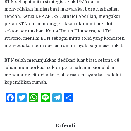
BTN sebagai mitra strategis sejak 1976 dalam
menyediakan hunian bagi masyarakat berpenghasilan
rendah. Ketua DPP APERSI, Junaidi Abdillah, mengakui
peran BTN dalam menggerakkan ekonomi melalui
sektor perumahan. Ketua Umum Himperra, Ari Tri
Priyono, menilai BTN sebagai mitra solid yang konsisten
menyediakan pembiayaan rumah layak bagi masyarakat.
BTN telah menunjukkan dedikasi luar biasa selama 48
tahun, memperkuat sektor perumahan nasional dan
mendukung cita-cita kesejahteraan masyarakat melalui
kepemilikan rumah.
F
T
W
Li
T
S
ac
w
h
n
el
h
e
it
at
e
e
ar
b
te
s
g
e
Erfendi