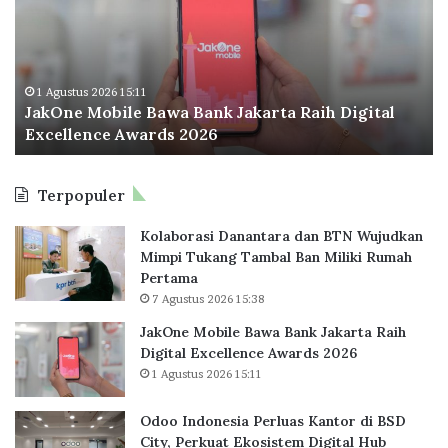
O
o
n
I
e
n
M
d
o
o
1 Agustus 2026 15:11
JakOne Mobile Bawa Bank Jakarta Raih Digital
b
n
Excellence Awards 2026
i
e
l
s
e
i
Terpopuler
B
a
a
P
Kolaborasi Danantara dan BTN Wujudkan
w
e
Mimpi Tukang Tambal Ban Miliki Rumah
a
r
Pertama
B
l
7 Agustus 2026 15:38
a
u
n
a
JakOne Mobile Bawa Bank Jakarta Raih
k
s
Digital Excellence Awards 2026
J
K
1 Agustus 2026 15:11
a
a
k
n
Odoo Indonesia Perluas Kantor di BSD
a
t
City, Perkuat Ekosistem Digital Hub