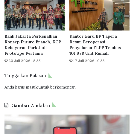
e
K
s
u
s
o
R
t
e
a
Bank Jakarta Perkenalkan
Kantor Baru BP Tapera
s
F
Konsep Future Branch, KCP
Resmi Beroperasi,
i
L
Kebayoran Park Jadi
Penyaluran FLPP Tembus
d
P
Prototipe Pertama
101.978 Unit Rumah
e
P
20 Juli 2026 18:55
17 Juli 2026 10:53
n
2
c
0
e
2
Tinggalkan Balasan
5
Anda harus
masuk
untuk berkomentar.
Gambar Andalan
J
O
a
d
k
o