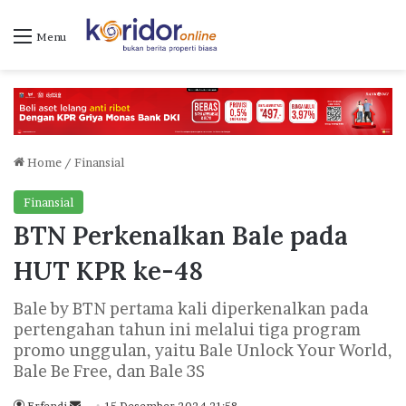
Menu
Home
/
Finansial
Finansial
BTN Perkenalkan Bale pada
HUT KPR ke-48
Bale by BTN pertama kali diperkenalkan pada
pertengahan tahun ini melalui tiga program
promo unggulan, yaitu Bale Unlock Your World,
Bale Be Free, dan Bale 3S
Erfendi
S
15 Desember 2024 21:58