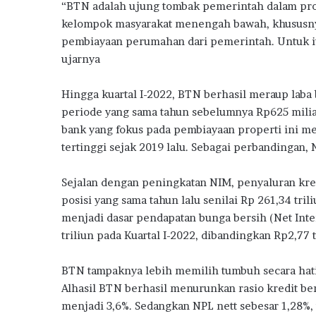
“BTN adalah ujung tombak pemerintah dalam pr
kelompok masyarakat menengah bawah, khususn
pembiayaan perumahan dari pemerintah. Untuk 
ujarnya
Hingga kuartal I-2022, BTN berhasil meraup laba 
periode yang sama tahun sebelumnya Rp625 miliar
bank yang fokus pada pembiayaan properti ini m
tertinggi sejak 2019 lalu. Sebagai perbandingan, 
Sejalan dengan peningkatan NIM, penyaluran kred
posisi yang sama tahun lalu senilai Rp 261,34 tri
menjadi dasar pendapatan bunga bersih (Net Int
triliun pada Kuartal I-2022, dibandingkan Rp2,77 t
BTN tampaknya lebih memilih tumbuh secara hati-
Alhasil BTN berhasil menurunkan rasio kredit be
menjadi 3,6%. Sedangkan NPL nett sebesar 1,28%, t