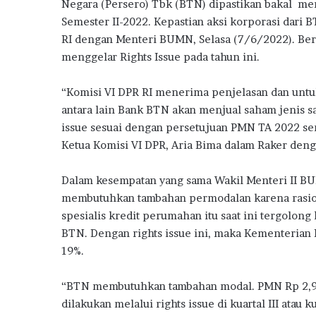
Negara (Persero) Tbk (BTN) dipastikan bakal me
l
b
te
s
g
e
Semester II-2022. Kepastian aksi korporasi dari 
B
o
r
A
ra
a
RI dengan Menteri BUMN, Selasa (7/6/2022). Be
n
menggelar Rights Issue pada tahun ini.
o
p
m
M
k
p
i
“Komisi VI DPR RI menerima penjelasan dan untuk
l
antara lain Bank BTN akan menjual saham jenis s
i
k
issue sesuai dengan persetujuan PMN TA 2022 senil
i
Ketua Komisi VI DPR, Aria Bima dalam Raker deng
R
u
Dalam kesempatan yang sama Wakil Menteri II 
m
membutuhkan tambahan permodalan karena rasio 
a
h
spesialis kredit perumahan itu saat ini tergolon
P
BTN. Dengan rights issue ini, maka Kementeria
e
19%.
r
t
“BTN membutuhkan tambahan modal. PMN Rp 2,98 t
a
m
dilakukan melalui rights issue di kuartal III atau ku