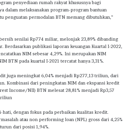
ogram penyediaan rumah rakyat khususnya bagi
ya dalam melaksanakan program-program bantuan
itu penguatan permodalan BTN memang dibutuhkan,”
bersih senilai Rp774 miliar, melonjak 23,89% dibanding
. Berdasarkan publikasi laporan keuangan Kuartal I-2022,
encatatkan NIM sebesar 4,29%. Ini merupakan NIM
NIM BTN pada kuartal I-2021 tercatat hanya 3,31%.
it juga meningkat 6,04% menjadi Rp277,13 triliun, dari
liun. Kombinasi dari peningkatan NIM dan ekspansi kredit
erest Income/NII) BTN melesat 28,81% menjadi Rp3,57
riliun
hati, dengan fokus pada perbaikan kualitas kredit.
rmasalah atau non performing loan (NPL) gross dari 4,25%
urun dari posisi 1,94%.