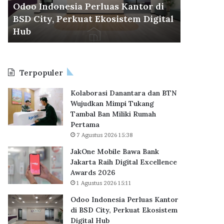
d
r
Odoo Indonesia Perluas Kantor di
30 Juli 2026
o
a
BSD City, Perkuat Ekosistem Digital
BP Taper
n
C
6
Hub
KPR Sub
e
e
s
t
i
a
a
k
Terpopuler
P
R
e
e
Kolaborasi Danantara dan BTN
r
k
Wujudkan Mimpi Tukang
l
o
Tambal Ban Miliki Rumah
u
r
Pertama
a
B
7 Agustus 2026 15:38
s
a
K
r
JakOne Mobile Bawa Bank
a
u
Jakarta Raih Digital Excellence
n
,
Awards 2026
t
6
1 Agustus 2026 15:11
o
2
Odoo Indonesia Perluas Kantor
r
.
di BSD City, Perkuat Ekosistem
d
7
Digital Hub
i
1