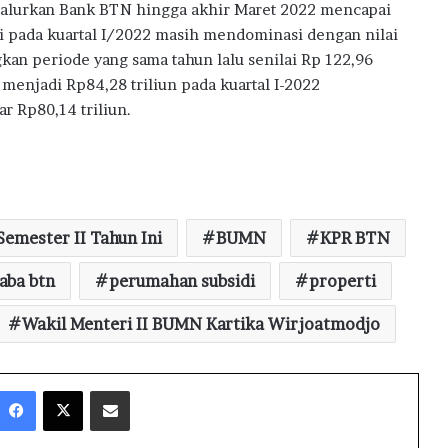
isalurkan Bank BTN hingga akhir Maret 2022 mencapai
di pada kuartal I/2022 masih mendominasi dengan nilai
kan periode yang sama tahun lalu senilai Rp 122,96
menjadi Rp84,28 triliun pada kuartal I-2022
r Rp80,14 triliun.
Semester II Tahun Ini
BUMN
KPR BTN
laba btn
perumahan subsidi
properti
Wakil Menteri II BUMN Kartika Wirjoatmodjo
Facebook
X
Share via Email