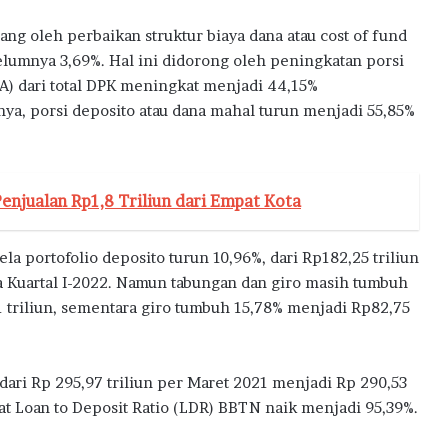
ang oleh perbaikan struktur biaya dana atau cost of fund
elumnya 3,69%. Hal ini didorong oleh peningkatan porsi
A) dari total DPK meningkat menjadi 44,15%
ya, porsi deposito atau dana mahal turun menjadi 55,85%
njualan Rp1,8 Triliun dari Empat Kota
a portofolio deposito turun 10,96%, dari Rp182,25 triliun
da Kuartal I-2022. Namun tabungan dan giro masih tumbuh
 triliun, sementara giro tumbuh 15,78% menjadi Rp82,75
dari Rp 295,97 triliun per Maret 2021 menjadi Rp 290,53
at Loan to Deposit Ratio (LDR) BBTN naik menjadi 95,39%.