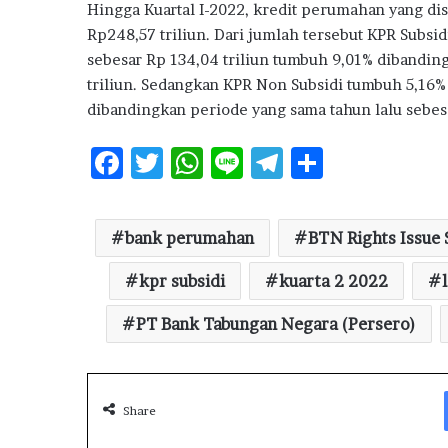
Hingga Kuartal I-2022, kredit perumahan yang d
Rp248,57 triliun. Dari jumlah tersebut KPR Subsi
sebesar Rp 134,04 triliun tumbuh 9,01% dibanding
triliun. Sedangkan KPR Non Subsidi tumbuh 5,16% 
dibandingkan periode yang sama tahun lalu sebesa
F
T
W
Li
T
S
ac
w
h
n
el
h
e
it
at
e
e
ar
bank perumahan
BTN Rights Issue 
b
te
s
g
e
o
kpr subsidi
r
A
kuarta 2 2022
ra
o
p
m
PT Bank Tabungan Negara (Persero)
k
p
Share