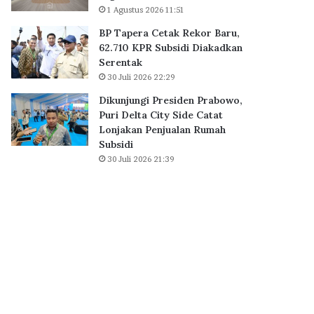
B
1 Agustus 2026 11:51
0
S
K
BP Tapera Cetak Rekor Baru,
D
P
62.710 KPR Subsidi Diakadkan
C
R
Serentak
i
S
30 Juli 2026 22:29
t
u
y
b
Dikunjungi Presiden Prabowo,
,
s
Puri Delta City Side Catat
P
i
Lonjakan Penjualan Rumah
e
d
Subsidi
r
i
30 Juli 2026 21:39
k
D
u
i
a
a
t
k
E
a
k
d
o
k
s
a
i
n
s
S