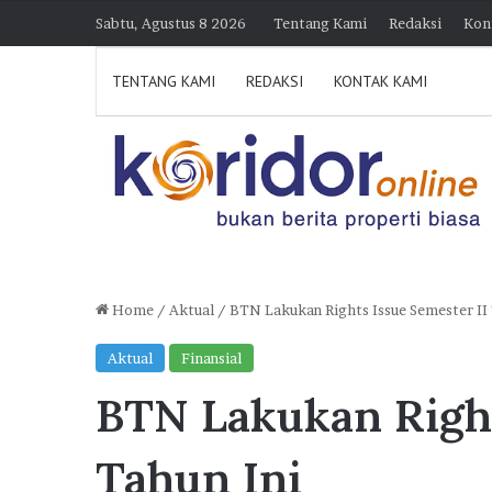
Sabtu, Agustus 8 2026
Tentang Kami
Redaksi
Kon
TENTANG KAMI
REDAKSI
KONTAK KAMI
Home
/
Aktual
/
BTN Lakukan Rights Issue Semester II 
K
Aktual
Finansial
o
BTN Lakukan Right
l
a
b
Tahun Ini
o
7 Agustus 2026 15:38