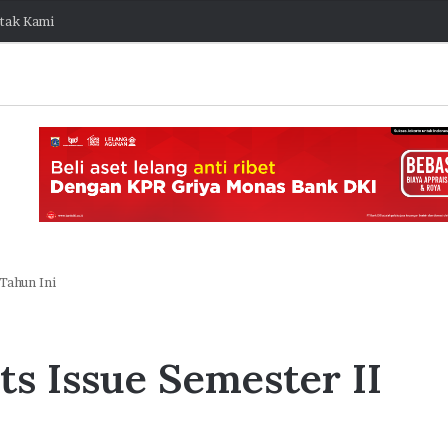
tak Kami
Tahun Ini
J
a
s Issue Semester II
k
O
n
e