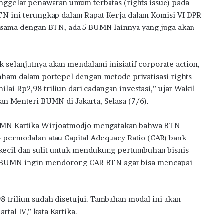
nggelar penawaran umum terbatas (rights issue) pada
w
BTN ini terungkap dalam Rapat Kerja dalam Komisi VI DPR
a
r
rsama dengan BTN, ada 5 BUMN lainnya yang juga akan
d
s
2
 selanjutnya akan mendalami inisiatif corporate action,
0
aham dalam portepel dengan metode privatisasi rights
2
6
ai Rp2,98 triliun dari cadangan investasi,” ujar Wakil
an Menteri BUMN di Jakarta, Selasa (7/6).
BUMN Kartika Wirjoatmodjo mengatakan bahwa BTN
permodalan atau Capital Adequacy Ratio (CAR) bank
g kecil dan sulit untuk mendukung pertumbuhan bisnis
n BUMN ingin mendorong CAR BTN agar bisa mencapai
riliun sudah disetujui. Tambahan modal ini akan
artal IV,” kata Kartika.