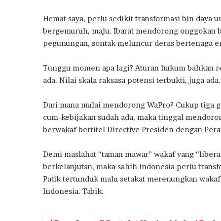
m
a
Hemat saya, perlu sedikit transformasi bin daya u
h
bergemuruh, maju. Ibarat mendorong onggokan ba
S
pegunungan, sontak meluncur deras bertenaga e
u
b
s
Tunggu momen apa lagi? Aturan hukum bahkan re
i
ada. Nilai skala raksasa potensi terbukti, juga ad
d
i
Dari mana mulai mendorong WaPro? Cukup tiga ga
cum-kebijakan sudah ada, maka tinggal mendorong
berwakaf bertitel Directive Presiden dengan Per
Demi maslahat “taman mawar” wakaf yang “liber
berkelanjutan, maka sahih Indonesia perlu transfor
Patik tertunduk malu setakat merenungkan wakaf
Indonesia. Tabik.