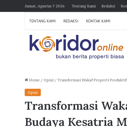
Jumat, Agustus 7 2026
Tentang Kami
Redaksi
Kon
TENTANG KAMI
REDAKSI
KONTAK KAMI
Home
/
Opini
/
Transformasi Wakaf Properti Produktif
H
Opini
i
Transformasi Waka
m
p
30 Juli 2026 21:23
e
Himperra Jateng Optimi
Budaya Kesatria 
r
Target 15.000 FLPP, Pe