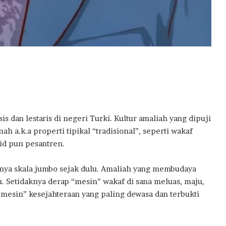
w
a
r
d
s
2
0
2
6
s dan lestaris di negeri Turki. Kultur amaliah yang dipuji
ah a.k.a properti tipikal “tradisional”, seperti wakaf
d pun pesantren.
ainya skala jumbo sejak dulu. Amaliah yang membudaya
. Setidaknya derap “mesin” wakaf di sana meluas, maju,
 “mesin” kesejahteraan yang paling dewasa dan terbukti