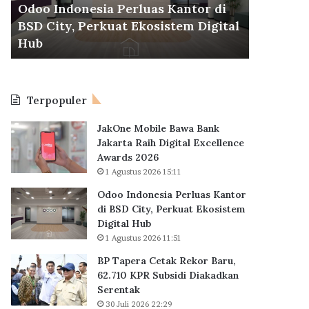
d
r
Odoo Indonesia Perluas Kantor di
30 Juli 2026
o
a
BSD City, Perkuat Ekosistem Digital
BP Taper
n
C
6
Hub
KPR Sub
e
e
s
t
i
a
a
k
Terpopuler
P
R
e
e
JakOne Mobile Bawa Bank
r
k
Jakarta Raih Digital Excellence
l
o
Awards 2026
u
r
1 Agustus 2026 15:11
a
B
s
a
Odoo Indonesia Perluas Kantor
K
r
di BSD City, Perkuat Ekosistem
a
u
Digital Hub
n
,
1 Agustus 2026 11:51
t
6
BP Tapera Cetak Rekor Baru,
o
2
62.710 KPR Subsidi Diakadkan
r
.
Serentak
d
7
i
30 Juli 2026 22:29
1