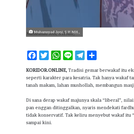
g
e
m
b
a
Muhammad Joni, S.H.MH.,
Muhammad Joni, S.H.MH.,
n
g
N
F
T
W
Li
T
S
i
l
ac
w
h
n
el
h
a
KORIDOR.ONLINE,
Tradisi gemar berwakaf itu eksi
e
it
at
e
e
ar
i
seperti karakter para kesatria. Tak hanya wakaf tan
K
b
te
s
g
e
U
tanah makam, lahan mushollah, membangun masji
o
r
A
ra
R
P
Di sana derap wakaf majunya skala “liberal”, nil
o
p
m
e
pan enggan ditinggalkan, nyaris mendekati fardhu
k
p
r
tidak konservatif. Tak keliru menyebut wakaf itu
u
m
sampai kini.
a