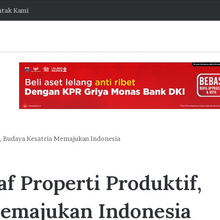
tak Kami
, Budaya Kesatria Memajukan Indonesia
J
a
f Properti Produktif,
k
O
stis Capai
n
Memajukan Indonesia
e
ngembang