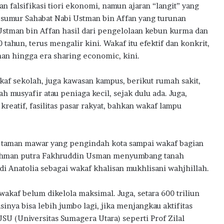
an falsifikasi tiori ekonomi, namun ajaran “langit” yang
 sumur Sahabat Nabi Ustman bin Affan yang turunan
Ustman bin Affan hasil dari pengelolaan kebun kurma dan
tahun, terus mengalir kini. Wakaf itu efektif dan konkrit,
an hingga era sharing economic, kini.
akaf sekolah, juga kawasan kampus, berikut rumah sakit,
h musyafir atau peniaga kecil, sejak dulu ada. Juga,
atif, fasilitas pasar rakyat, bahkan wakaf lampu
 taman mawar yang pengindah kota sampai wakaf bagian
 Othman putra Fakhruddin Usman menyumbang tanah
di Anatolia sebagai wakaf khalisan mukhlisani wahjhillah.
 wakaf belum dikelola maksimal. Juga, setara 600 triliun
sinya bisa lebih jumbo lagi, jika menjangkau aktifitas
USU (Universitas Sumagera Utara) seperti Prof Zilal