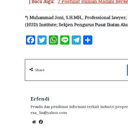
| Baca Juga:
7 Postulat Hunian Madani Berke
*) Muhammad Joni, S.H.MH., Professional lawye
(HUD) Institute; Sekjen Pengurus Pusat Ikatan Alu
F
T
W
Li
T
S
ac
w
h
n
el
h
e
it
at
e
e
ar
b
te
s
g
e
Share
o
r
A
ra
o
p
m
k
p
Erfendi
Penulis dan penikmat informasi terkait industri proper
exa_lin@yahoo.com
We
Fa