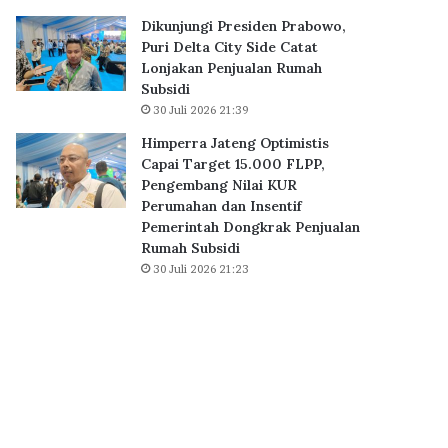
B
0
Dikunjungi Presiden Prabowo,
S
K
Puri Delta City Side Catat
D
P
Lonjakan Penjualan Rumah
C
R
Subsidi
i
S
30 Juli 2026 21:39
t
u
y
b
Himperra Jateng Optimistis
,
s
Capai Target 15.000 FLPP,
P
i
Pengembang Nilai KUR
e
d
Perumahan dan Insentif
r
i
Pemerintah Dongkrak Penjualan
k
D
Rumah Subsidi
u
i
30 Juli 2026 21:23
a
a
t
k
E
a
k
d
o
k
s
a
i
n
s
S