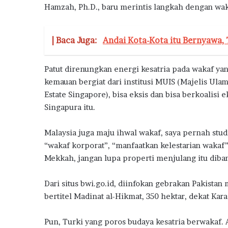
Hamzah, Ph.D., baru merintis langkah dengan wa
a
h
D
| Baca Juga:
Andai Kota-Kota itu Bernyawa,
o
n
g
Patut direnungkan energi kesatria pada wakaf yang
k
kemauan bergiat dari institusi MUIS (Majelis Ul
r
a
Estate Singapore), bisa eksis dan bisa berkoalis
k
Singapura itu.
P
e
Malaysia juga maju ihwal wakaf, saya pernah stu
n
“wakaf korporat”, “manfaatkan kelestarian wakaf
j
Mekkah, jangan lupa properti menjulang itu diban
u
a
l
Dari situs bwi.go.id, diinfokan gebrakan Pakis
a
bertitel Madinat al-Hikmat, 350 hektar, dekat Kara
n
R
Pun, Turki yang poros budaya kesatria berwakaf. A
u