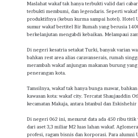
h
Maslahat wakaf tak hanya terbukti valid dari cabar
a
terbukti membumi, dan legendaris. Seperti wakaf
n
produktifnya (kebun kurma sampai hotel). Hotel 
d
sumur wakaf bertitel Bir Rumah yang berusia 1400 
a
n
berkelanjutan mengabdi kebaikan. Melampaui zam
I
n
Di negeri kesatria setakat Turki, banyak varian w
s
bahkan rest area alias caravanserais, rumah singga
e
merambah wakaf anjungan makanan burung yang kre
n
t
penerangan kota.
i
f
Tamsilnya, wakaf tak hanya bunga mawar, bahkan
P
kawasan kota: wakaf city. Tercatat Shaujauddin
e
kecamatan Makaja, antara Istanbul dan Eskishehir 
m
e
r
Di negeri 062 ini, menurut data ada 450 ribu titik
i
dari aset 3,3 miliar M2 luas lahan wakaf. Aglomera
n
profesi, ragam bisnis dan korporasi. Para alumni 
t