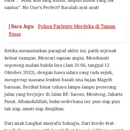
batik”. “Maaf atas sang khilaf, ampun untuk yang tak
santun”. No One’s Perfect? Bacalah ayat-ayat!
| Baca Juga:
Pohon Parlente Merdeka di Taman
Emas
Ketika menuntaskan paragraf akhir ini, patik sejenak
keluar ruangan. Mencari sapuan angin. Menikmati
sepotong malam bakda Isya (Jam 21:06, tanggal 12
Oktober 2022), dengan hawa udara yang rada sejuk,
mengecup suasana lembut-basah sisa hujan Magrib
barusan. Berikut binar cahaya lampu-lampu penerang
jalan yang berjejer di Jalan RP. Saroso, Menteng, Jakarta
Pusat. Alhamdulillah, buku sederhana ini: pun siap pun
tak siap, musti siap disajikan.
Dari anak Langkat musyafir bahagia. Dari kredo-feat-