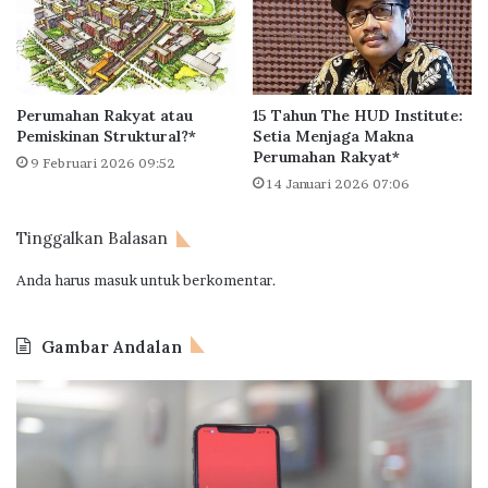
t
E
T
r
a
n
Perumahan Rakyat atau
15 Tahun The HUD Institute:
s
Pemiskinan Struktural?*
Setia Menjaga Makna
Perumahan Rakyat*
9 Februari 2026 09:52
14 Januari 2026 07:06
Tinggalkan Balasan
Anda harus
masuk
untuk berkomentar.
Gambar Andalan
J
O
a
d
k
o
O
o
n
I