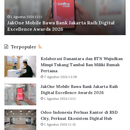
e
n
M
d
o
o
1 Agustus 2026 15:11
JakOne Mobile Bawa Bank Jakarta Raih Digital
b
n
Excellence Awards 2026
i
e
l
s
e
i
Terpopuler
B
a
a
P
Kolaborasi Danantara dan BTN Wujudkan
w
e
Mimpi Tukang Tambal Ban Miliki Rumah
a
r
Pertama
B
l
7 Agustus 2026 15:38
a
u
n
a
JakOne Mobile Bawa Bank Jakarta Raih
k
s
Digital Excellence Awards 2026
J
K
1 Agustus 2026 15:11
a
a
k
n
Odoo Indonesia Perluas Kantor di BSD
a
t
City, Perkuat Ekosistem Digital Hub
r
o
1 Agustus 2026 11:51
t
r