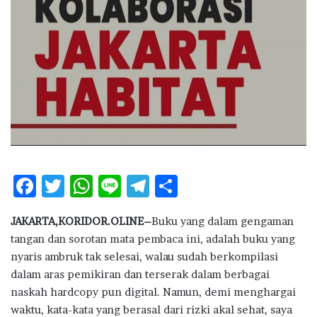
F
T
W
Li
T
S
ac
w
h
n
el
h
JAKARTA,KORIDOR.OLINE–
Buku yang dalam gengaman
e
it
at
e
e
ar
tangan dan sorotan mata pembaca ini, adalah buku yang
b
te
s
g
e
nyaris ambruk tak selesai, walau sudah berkompilasi
o
r
A
ra
dalam aras pemikiran dan terserak dalam berbagai
naskah hardcopy pun digital. Namun, demi menghargai
o
p
m
waktu, kata-kata yang berasal dari rizki akal sehat, saya