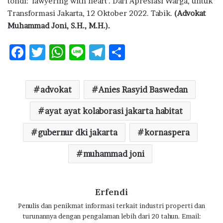
tondi: ‘lawyering with heart’. Dari Apresiasi Warga, untuk
Transformasi Jakarta, 12 Oktober 2022. Tabik.
(Advokat
Muhammad Joni, S.H., M.H.).
F
T
W
Li
T
S
ac
w
h
n
el
h
e
it
at
e
e
ar
advokat
Anies Rasyid Baswedan
b
te
s
g
e
o
ayat ayat kolaborasi jakarta habitat
r
A
ra
o
p
m
gubernur dki jakarta
kornaspera
k
p
muhammad joni
Erfendi
Penulis dan penikmat informasi terkait industri properti dan
turunannya dengan pengalaman lebih dari 20 tahun. Email: