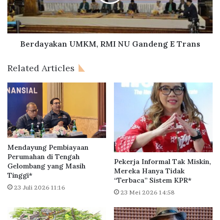
n
y
R
a
u
k
m
a
a
n
Berdayakan UMKM, RMI NU Gandeng E Trans
h
U
T
M
Related Articles
a
K
p
M
e
,
r
R
a
M
U
I
n
N
t
U
Mendayung Pembiayaan
u
G
Perumahan di Tengah
Pekerja Informal Tak Miskin,
k
Gelombang yang Masih
a
Mereka Hanya Tidak
Tinggi*
R
n
“Terbaca” Sistem KPR*
a
d
23 Juli 2026 11:16
23 Mei 2026 14:58
k
e
y
n
a
g