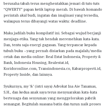
k
p
berusaha tabah terus menghentakkan jemari di tuts-tuts
“QWERTY” papan ketik laptop merah. Di bawah komando
perintah akal budi, ingatan dan imajinasi yang tersedia,
walaupun terus dibayangi watas waktu: deadline.
Maka jadilah buku kompilatif ini. Sebagai wujud berjanji
menjaga etika. Yang tak hendak meremehkan kata-kata.
Dan, tentu saja energi gagasan. Yang terpancar kepada
tubuh buku –yang pernah disiarkan pada majalah/media
cetak dan media online: Real Estat Indonesia, Property &
Bank, Indonesia Housing, Realestat.id,
Koridoronline.com, Transindonesia.co, Kabarproperti.id,
Property Inside, dan lainnya.
Syukurnya, my ’&’ (istri saya) Advokat Ina Aie Tanamas,
S.H., dan kedua anak saya terus menyuarakan kata-kata
bertenaga dan senyuman yang menggelorakan pabrik
semangat. Begitulah suasana batin dan turun naik proses