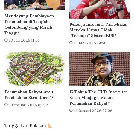
i
e
B
r
e
k
Mendayung Pembiayaan
r
e
Perumahan di Tengah
Pekerja Informal Tak Miskin,
t
Gelombang yang Masih
n
Mereka Hanya Tidak
u
Tinggi*
a
“Terbaca” Sistem KPR*
m
l
23 Juli 2026 11:16
23 Mei 2026 14:58
b
k
u
a
h
n
S
H
e
u
i
n
r
i
i
a
Perumahan Rakyat atau
15 Tahun The HUD Institute:
n
n
Pemiskinan Struktural?*
Setia Menjaga Makna
g
T
Perumahan Rakyat*
9 Februari 2026 09:52
D
e
14 Januari 2026 07:06
i
r
b
i
Tinggalkan Balasan
u
n
k
t