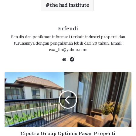
o
p
m
the hud institute
k
p
Erfendi
Penulis dan penikmat informasi terkait industri properti dan
turunannya dengan pengalaman lebih dari 20 tahun. Email:
exa_lin@yahoo.com
We
Fa
bsi
ce
te
bo
C
ok
i
p
u
t
r
a
G
r
o
Ciputra Group Optimis Pasar Properti