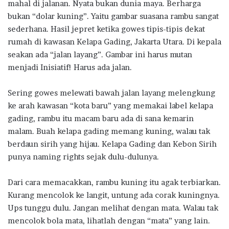
mahal di jalanan. Nyata bukan dunia maya. Berharga
b
te
s
g
e
bukan “dolar kuning”. Yaitu gambar suasana rambu sangat
o
r
A
ra
sederhana. Hasil jepret ketika gowes tipis-tipis dekat
rumah di kawasan Kelapa Gading, Jakarta Utara. Di kepala
o
p
m
seakan ada “jalan layang”. Gambar ini harus mutan
k
p
menjadi Inisiatif! Harus ada jalan.
Sering gowes melewati bawah jalan layang melengkung
ke arah kawasan “kota baru” yang memakai label kelapa
gading, rambu itu macam baru ada di sana kemarin
malam. Buah kelapa gading memang kuning, walau tak
berdaun sirih yang hijau. Kelapa Gading dan Kebon Sirih
punya naming rights sejak dulu-dulunya.
Dari cara memacakkan, rambu kuning itu agak terbiarkan.
Kurang mencolok ke langit, untung ada corak kuningnya.
Ups tunggu dulu. Jangan melihat dengan mata. Walau tak
mencolok bola mata, lihatlah dengan “mata” yang lain.