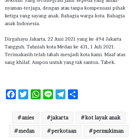
Sekolah’ yang terintegrasi jalur sepeda yang aman-
nyaman-terjaga, dengan atau tanpa kompensasi pihak
ketiga yang sayang anak. Bahagia warga kota. Bahagia
anak Indonesia.
Dirgahayu Jakarta, 22 Juni 2021 yang ke 494 Jakarta
Tangguh. Tahniah kota Medan ke 431, 1 Juli 2021.
Terimakasih telah tabah menjadi kota kami. Maaf atas
sang khilaf. Ampon untuk yang tak santon. Tabek.
F
T
W
Li
T
S
ac
w
h
n
el
h
e
it
at
e
e
ar
anies
jakarta
kot layak anak
b
te
s
g
e
o
medan
r
A
perkotaan
ra
permukiman