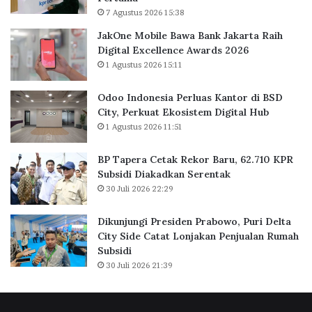
i
7 Agustus 2026 15:38
u
r
a
B
JakOne Mobile Bawa Bank Jakarta Raih
s
a
Digital Excellence Awards 2026
K
r
1 Agustus 2026 15:11
a
u
n
,
Odoo Indonesia Perluas Kantor di BSD
t
6
City, Perkuat Ekosistem Digital Hub
o
2
1 Agustus 2026 11:51
r
.
d
7
BP Tapera Cetak Rekor Baru, 62.710 KPR
i
1
Subsidi Diakadkan Serentak
B
0
30 Juli 2026 22:29
S
K
D
P
C
R
Dikunjungi Presiden Prabowo, Puri Delta
i
S
City Side Catat Lonjakan Penjualan Rumah
t
u
Subsidi
y
b
30 Juli 2026 21:39
,
s
P
i
e
d