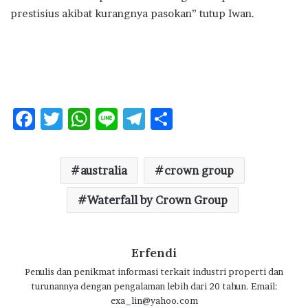
prestisius akibat kurangnya pasokan” tutup Iwan.
F
T
W
Li
T
S
ac
w
h
n
el
h
e
it
at
e
e
ar
australia
crown group
b
te
s
g
e
o
r
Waterfall by Crown Group
A
ra
o
p
m
k
p
Erfendi
Penulis dan penikmat informasi terkait industri properti dan
turunannya dengan pengalaman lebih dari 20 tahun. Email:
exa_lin@yahoo.com