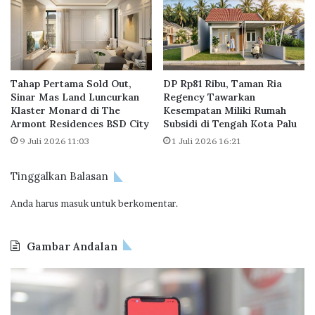
a
a
n
s
S
y
e
a
k
r
Tahap Pertama Sold Out,
DP Rp81 Ribu, Taman Ria
o
a
Sinar Mas Land Luncurkan
Regency Tawarkan
l
k
Klaster Monard di The
Kesempatan Miliki Rumah
a
a
Armont Residences BSD City
Subsidi di Tengah Kota Palu
h
t
9 Juli 2026 11:03
1 Juli 2026 16:21
?
M
:
e
K
Tinggalkan Balasan
n
a
g
Anda harus
masuk
untuk berkomentar.
l
e
s
n
e
a
Gambar Andalan
k
i
u
K
O
B
n
e
d
P
g
a
o
T
!
s