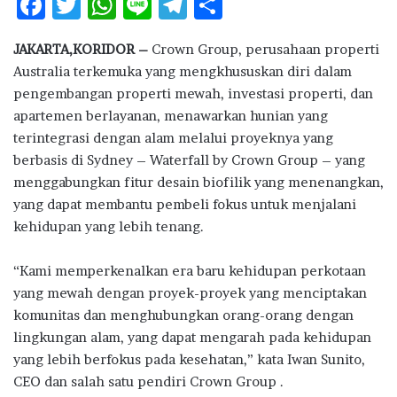
F
T
W
Li
T
S
ac
w
h
n
el
h
JAKARTA,KORIDOR –
Crown Group, perusahaan properti
e
it
at
e
e
ar
Australia terkemuka yang mengkhususkan diri dalam
b
te
s
g
e
pengembangan properti mewah, investasi properti, dan
o
r
A
ra
apartemen berlayanan, menawarkan hunian yang
terintegrasi dengan alam melalui proyeknya yang
o
p
m
berbasis di Sydney – Waterfall by Crown Group – yang
k
p
menggabungkan fitur desain biofilik yang menenangkan,
yang dapat membantu pembeli fokus untuk menjalani
kehidupan yang lebih tenang.
“Kami memperkenalkan era baru kehidupan perkotaan
yang mewah dengan proyek-proyek yang menciptakan
komunitas dan menghubungkan orang-orang dengan
lingkungan alam, yang dapat mengarah pada kehidupan
yang lebih berfokus pada kesehatan,” kata Iwan Sunito,
CEO dan salah satu pendiri Crown Group .