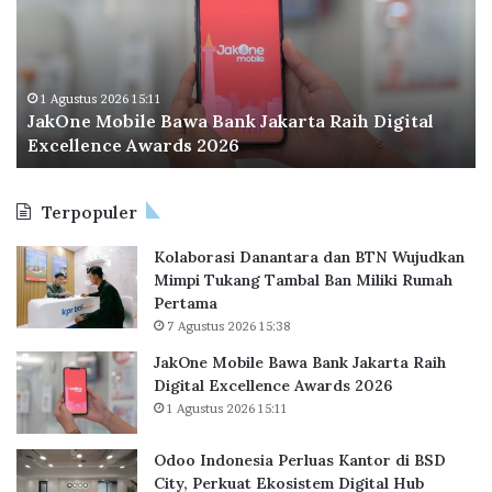
o
a
l
I
p
i
n
e
a
d
r
n
o
a
1 Agustus 2026 11:51
M
Odoo Indonesia Perluas Kantor di BSD City,
n
C
a
Perkuat Ekosistem Digital Hub
e
e
d
s
t
u
i
a
Terpopuler
a
k
P
R
Kolaborasi Danantara dan BTN Wujudkan
e
e
Mimpi Tukang Tambal Ban Miliki Rumah
r
k
Pertama
l
o
7 Agustus 2026 15:38
u
r
a
B
JakOne Mobile Bawa Bank Jakarta Raih
s
a
Digital Excellence Awards 2026
K
r
1 Agustus 2026 15:11
a
u
n
,
Odoo Indonesia Perluas Kantor di BSD
t
6
City, Perkuat Ekosistem Digital Hub
o
2