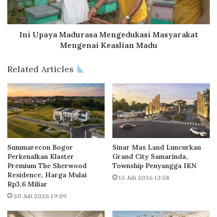
a
y
k
a
,
M
A
a
Ini Upaya Madurasa Mengedukasi Masyarakat
p
d
Mengenai Keaslian Madu
a
u
I
r
Related Articles
n
a
i
s
s
a
i
M
a
e
t
n
i
g
f
e
Summarecon Bogor
Sinar Mas Land Luncurkan
J
d
Perkenalkan Klaster
Grand City Samarinda,
a
Premium The Sherwood
Township Penyangga IKN
u
Residence, Harga Mulai
l
k
15 Juli 2026 13:58
Rp3,6 Miliar
u
a
r
s
20 Juli 2026 19:09
A
i
m
M