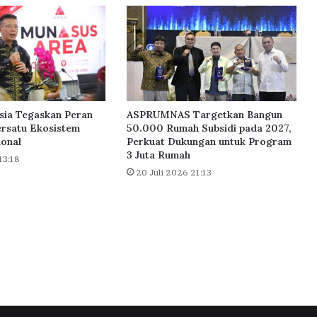
a
r
,
K
o
l
a
b
sia Tegaskan Peran
ASPRUMNAS Targetkan Bangun
o
rsatu Ekosistem
50.000 Rumah Subsidi pada 2027,
r
ional
Perkuat Dukungan untuk Program
3 Juta Rumah
a
13:18
s
20 Juli 2026 21:13
i
B
T
N
-
3
P
e
n