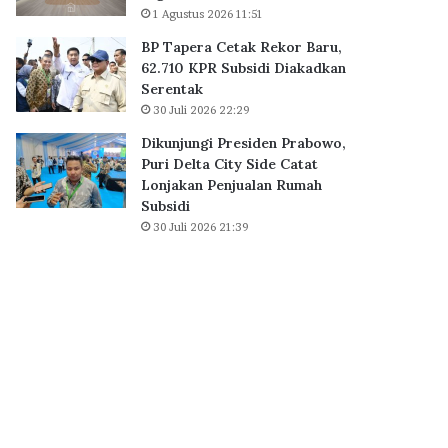
a
1 Agustus 2026 11:51
B
i
S
BP Tapera Cetak Rekor Baru,
h
D
62.710 KPR Subsidi Diakadkan
D
C
Serentak
i
i
30 Juli 2026 22:29
g
t
i
y
Dikunjungi Presiden Prabowo,
t
,
Puri Delta City Side Catat
a
P
Lonjakan Penjualan Rumah
l
e
Subsidi
E
r
30 Juli 2026 21:39
x
k
c
u
e
a
l
t
l
E
e
k
n
o
c
s
e
i
A
s