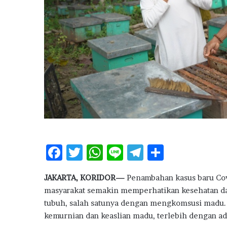
r
i
D
e
l
t
a
C
i
t
y
S
i
d
F
T
W
Li
T
S
e
ac
w
h
n
el
h
C
JAKARTA, KORIDOR—
Penambahan kasus baru Cov
a
e
it
at
e
e
ar
t
masyarakat semakin memperhatikan kesehatan da
b
te
s
g
e
a
tubuh, salah satunya dengan mengkomsusi madu.
t
o
r
A
ra
kemurnian dan keaslian madu, terlebih dengan ad
L