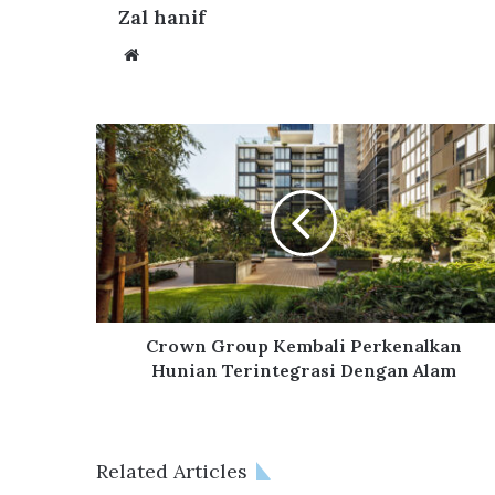
Zal hanif
We
bsi
te
C
r
o
w
n
G
r
o
u
p
Crown Group Kembali Perkenalkan
K
Hunian Terintegrasi Dengan Alam
e
m
b
a
Related Articles
l