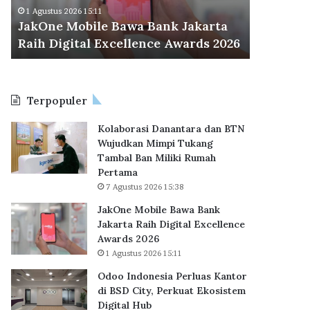
M
d
Odoo Ind
1 Agustus 2026 15:11
o
o
JakOne Mobile Bawa Bank Jakarta
BSD City
b
n
Raih Digital Excellence Awards 2026
Hub
i
e
l
s
e
i
B
a
Terpopuler
a
P
w
e
Kolaborasi Danantara dan BTN
a
r
Wujudkan Mimpi Tukang
B
l
Tambal Ban Miliki Rumah
a
u
Pertama
n
a
7 Agustus 2026 15:38
k
s
J
K
JakOne Mobile Bawa Bank
a
a
Jakarta Raih Digital Excellence
k
n
Awards 2026
a
t
1 Agustus 2026 15:11
r
o
Odoo Indonesia Perluas Kantor
t
r
di BSD City, Perkuat Ekosistem
a
d
Digital Hub
R
i