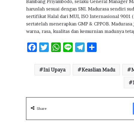
S
Bambang Priyambodo, selaku General Manager Ma
u
haruslah sesuai dengan SNI. Madurasa sendiri su
b
sertifikat Halal dari MUI, ISO Internasional 90
s
sertatelah menerapkan GMP & CPPOB. Madurasa
i
warna, rasa, kualitas dan kemurnian madunya teta
d
i
F
T
W
Li
T
S
ac
w
h
n
el
h
e
it
at
e
e
ar
Ini Upaya
Keaslian Madu
b
te
s
g
e
o
r
A
ra
o
p
m
k
p
Share