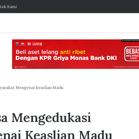
tak Kami
yarakat Mengenai Keaslian Madu
K
o
sa Mengedukasi
l
a
b
nai Keaslian Madu
o
7 Agustus 2026 15:38