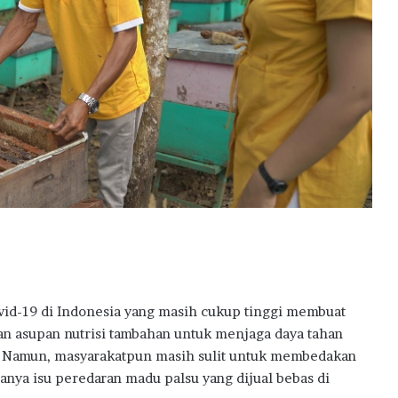
u
d
k
a
n
M
i
m
p
i
T
u
k
a
n
g
id-19 di Indonesia yang masih cukup tinggi membuat
T
a
n asupan nutrisi tambahan untuk menjaga daya tahan
m
 Namun, masyarakatpun masih sulit untuk membedakan
b
anya isu peredaran madu palsu yang dijual bebas di
a