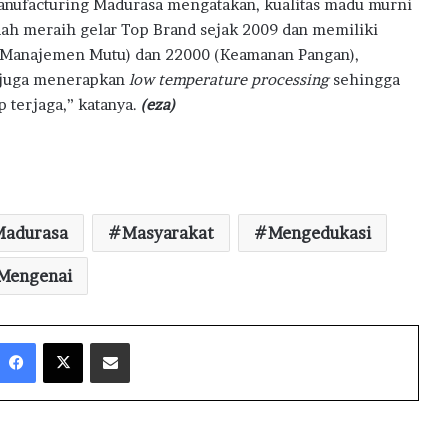
a
nufacturing Madurasa mengatakan, kualitas madu murni
dah meraih gelar Top Brand sejak 2009 dan memiliki
01 (Manajemen Mutu) dan 22000 (Keamanan Pangan),
 juga menerapkan
low temperature processing
sehingga
p terjaga,” katanya.
(eza)
Madurasa
Masyarakat
Mengedukasi
Mengenai
Facebook
X
Share via Email