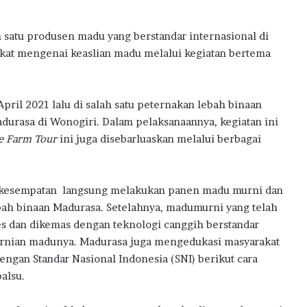
l
B
a
h satu produsen madu yang berstandar internasional di
n
kat mengenai keaslian madu melalui kegiatan bertema
M
i
l
April 2021 lalu di salah satu peternakan lebah binaan
i
durasa di Wonogiri. Dalam pelaksanaannya, kegiatan ini
k
i
e Farm Tour
ini juga disebarluaskan melalui berbagai
R
u
m
kesempatan langsung melakukan panen madu murni dan
a
bah binaan Madurasa
.
Setelahnya, madumurni yang telah
h
P
s dan dikemas dengan teknologi canggih berstandar
e
urnian madunya. Madurasa juga mengedukasi masyarakat
r
ngan Standar Nasional Indonesia (SNI) berikut cara
t
alsu.
a
m