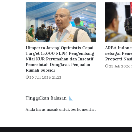
i
P
e
r
k
e
n
a
Himperra Jateng Optimistis Capai
AREA Indone
l
Target 15.000 FLPP, Pengembang
sebagai Peme
k
Nilai KUR Perumahan dan Insentif
Properti Nas
Pemerintah Dongkrak Penjualan
a
23 Juli 2026 
Rumah Subsidi
n
H
30 Juli 2026 21:23
u
n
i
Tinggalkan Balasan
a
n
Anda harus
masuk
untuk berkomentar.
T
e
r