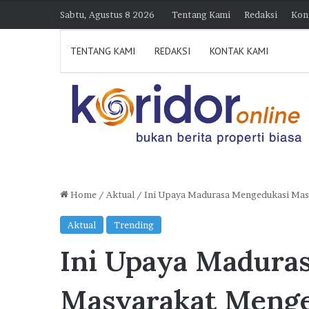
Sabtu, Agustus 8 2026
Tentang Kami
Redaksi
Kon
TENTANG KAMI
REDAKSI
KONTAK KAMI
Home
/
Aktual
/
Ini Upaya Madurasa Mengedukasi Mas
D
Aktual
Trending
i
Ini Upaya Madura
k
u
n
Masyarakat Menge
j
30 Juli 2026 21:39