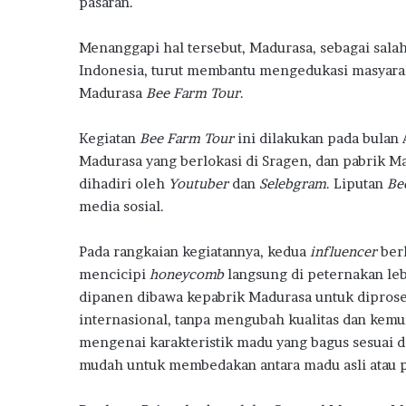
pasaran.
o
p
m
o
n
k
p
j
Menanggapi hal tersebut, Madurasa, sebagai sala
a
Indonesia, turut membantu mengedukasi masyara
k
Madurasa
Bee Farm Tour
.
a
n
Kegiatan
Bee Farm Tour
ini dilakukan pada bulan 
P
Madurasa yang berlokasi di Sragen, dan pabrik Ma
e
n
dihadiri oleh
Youtuber
dan
Selebgram
. Liputan
Be
j
media sosial.
u
a
Pada rangkaian kegiatannya, kedua
influencer
ber
l
mencicipi
honeycomb
langsung di peternakan le
a
n
dipanen dibawa kepabrik Madurasa untuk diprose
R
internasional, tanpa mengubah kualitas dan kem
u
mengenai karakteristik madu yang bagus sesuai de
m
mudah untuk membedakan antara madu asli atau p
a
h