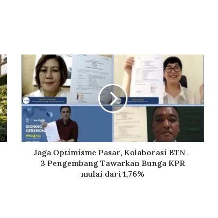
J
a
g
a
O
p
t
i
m
i
Jaga Optimisme Pasar, Kolaborasi BTN -
s
3 Pengembang Tawarkan Bunga KPR
m
mulai dari 1,76%
e
P
a
s