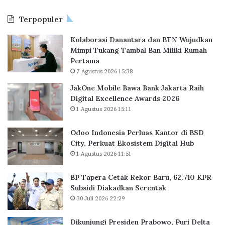
e
i
Terpopuler
B
a
a
P
Kolaborasi Danantara dan BTN Wujudkan
w
e
Mimpi Tukang Tambal Ban Miliki Rumah
a
r
Pertama
B
l
7 Agustus 2026 15:38
a
u
n
a
JakOne Mobile Bawa Bank Jakarta Raih
k
s
Digital Excellence Awards 2026
J
K
1 Agustus 2026 15:11
a
a
k
n
Odoo Indonesia Perluas Kantor di BSD
a
t
City, Perkuat Ekosistem Digital Hub
r
o
1 Agustus 2026 11:51
t
r
a
d
BP Tapera Cetak Rekor Baru, 62.710 KPR
R
i
Subsidi Diakadkan Serentak
a
B
30 Juli 2026 22:29
i
S
h
D
D
C
Dikunjungi Presiden Prabowo, Puri Delta