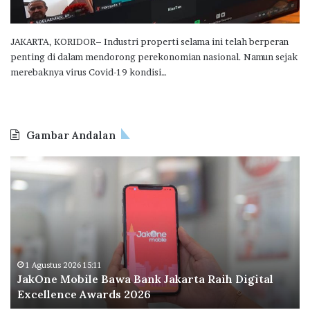
JAKARTA, KORIDOR– Industri properti selama ini telah berperan
penting di dalam mendorong perekonomian nasional. Namun sejak
merebaknya virus Covid-19 kondisi…
Gambar Andalan
J
O
a
d
k
o
O
o
n
I
e
n
M
d
o
o
1 Agustus 2026 15:11
JakOne Mobile Bawa Bank Jakarta Raih Digital
b
n
Excellence Awards 2026
i
e
l
s