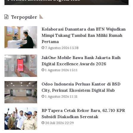
r
s
t
g
i
a
a
Terpopuler
a
k
n
P
R
g
Kolaborasi Danantara dan BTN Wujudkan
e
e
g
Mimpi Tukang Tambal Ban Miliki Rumah
r
k
u
Pertama
l
o
7 Agustus 2026 15:38
u
r
a
B
JakOne Mobile Bawa Bank Jakarta Raih
s
a
Digital Excellence Awards 2026
K
r
1 Agustus 2026 15:11
a
u
n
,
Odoo Indonesia Perluas Kantor di BSD
t
6
City, Perkuat Ekosistem Digital Hub
o
2
1 Agustus 2026 11:51
r
.
d
7
BP Tapera Cetak Rekor Baru, 62.710 KPR
i
1
Subsidi Diakadkan Serentak
B
0
30 Juli 2026 22:29
S
K
D
P