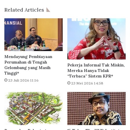
k
a
P
j
Related Articles
e
u
m
’
e
J
r
a
i
d
n
i
t
B
a
P
Mendayung Pembiayaan
h
T
Perumahan di Tengah
Pekerja Informal Tak Miskin,
S
Gelombang yang Masih
A
Mereka Hanya Tidak
Tinggi*
e
P
“Terbaca” Sistem KPR*
g
E
23 Juli 2026 11:16
23 Mei 2026 14:58
e
R
r
A
a
,
B
P
e
e
n
l
t
a
u
y