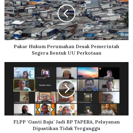
k
a
r
H
u
k
u
m
Pakar Hukum Perumahan Desak Pemerintah
P
Segera Bentuk UU Perkotaan
e
r
F
u
L
m
P
a
P
h
‘
a
G
n
a
D
n
e
t
s
i
FLPP ‘Ganti Baju’ Jadi BP TAPERA, Pelayanan
a
B
Dipastikan Tidak Terganggu