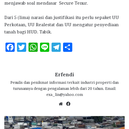
menjawab soal mendasar Secure Tenur.
Dari 5 (lima) narasi dan justifikasi itu perlu sepaket UU
Perkotaan, UU Realestat dan UU mengatur penyediaan
tanah bagi HUD. Tabik.
F
T
W
Li
T
S
ac
w
h
n
el
h
e
it
at
e
e
ar
b
te
s
g
e
Erfendi
o
r
A
ra
Penulis dan penikmat informasi terkait industri properti dan
turunannya dengan pengalaman lebih dari 20 tahun. Email:
o
p
m
exa_lin@yahoo.com
k
p
We
Fa
bsi
ce
te
bo
P
ok
a