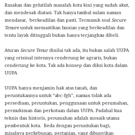
o
p
m
Rasakan dan gelutilah masalah kota kini yang sudah akut,
k
p
dan mendesak diatasi. Tak hanya tambal sulam namun
mendasar, berkeadilan dan pasti. Termasuk soal
Secure
Tenure
untuk memastikan hunian yang berkeadilan dan
tentu layak ditinggali bukan hanya terjangkau dibeli.
Aturan
Secure Tenur
dinilai tak ada, itu bukan salah UUPA
yang orisinal intennya cenderung ke agraris, bukan
cenderung ke kota. Tak ada konsep dan diksi kota dalam
UUPA
UUPA hanya menjamin hak atas tanah, dan
peruntukannya untuk “abc-fgh”, namun tidak ada
persediaan, peruntukan, penggunaan untuk perumahan,
permukiman dan perkotaan dalam UUPA. Padahal kua
teknis dan historis, perumahan adalah mosaik utama
pembentuk kota. Beda dengan peruntukan bagi,
misalnya perkebunan, pertanian, yang dibunyikan