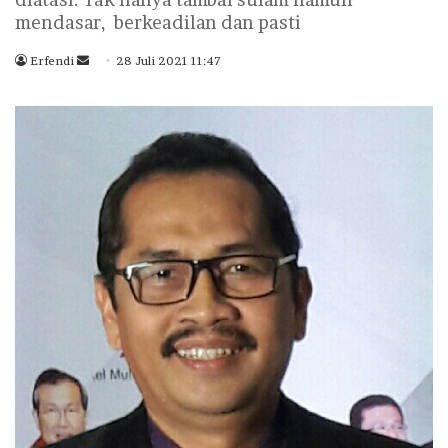
mendasar, berkeadilan dan pasti
Erfendi
S
28 Juli 2021 11:47
e
n
d
a
n
e
m
a
i
l