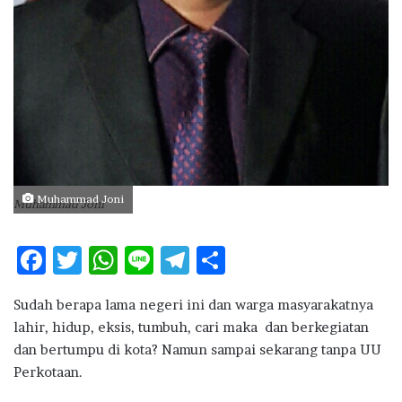
Muhammad Joni
Muhammad Joni
F
T
W
Li
T
S
ac
w
h
n
el
h
Sudah berapa lama negeri ini dan warga masyarakatnya
e
it
at
e
e
ar
lahir, hidup, eksis, tumbuh, cari maka dan berkegiatan
b
te
s
g
e
dan bertumpu di kota? Namun sampai sekarang tanpa UU
o
r
A
ra
Perkotaan.