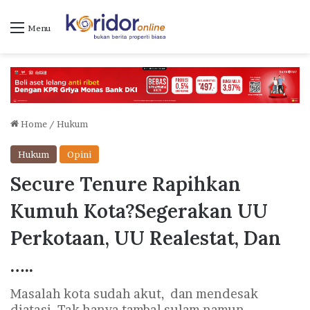
Menu
Home
/
Hukum
Hukum
Opini
Secure Tenure Rapihkan
Kumuh Kota?Segerakan UU
Perkotaan, UU Realestat, Dan
…..
Masalah kota sudah akut, dan mendesak
diatasi. Tak hanya tambal sulam namun