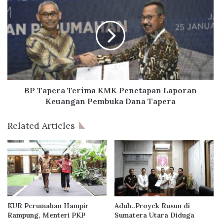
B
P
a
T
r
a
u
p
S
e
e
r
k
a
a
T
l
e
BP Tapera Terima KMK Penetapan Laporan
i
r
Keuangan Pembuka Dana Tapera
g
i
u
m
Related Articles
s
a
,
K
B
M
a
K
n
P
k
e
D
n
K
e
KUR Perumahan Hampir
Aduh..Proyek Rusun di
I
t
Rampung, Menteri PKP
Sumatera Utara Diduga