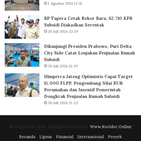
r
a
,
1 Agustus 2026 11:51
u
b
S
,
o
e
BP Tapera Cetak Rekor Baru, 62.710 KPR
6
w
m
Subsidi Diakadkan Serentak
2
o
a
30 Juli 2026 22:29
.
,
r
7
P
a
Dikunjungi Presiden Prabowo, Puri Delta
1
u
n
City Side Catat Lonjakan Penjualan Rumah
0
r
g
Subsidi
K
i
,
30 Juli 2026 21:39
P
D
d
R
e
a
Himperra Jateng Optimistis Capai Target
S
l
n
15.000 FLPP, Pengembang Nilai KUR
u
t
S
Perumahan dan Insentif Pemerintah
b
a
i
Dongkrak Penjualan Rumah Subsidi
s
C
d
30 Juli 2026 21:23
i
i
o
d
t
a
i
y
r
© Copyright 2026, All Rights Reserved |
Www.Koridor.Online
D
S
j
i
i
o
Beranda
Lipsus
Finansial
Internasional
Proyek