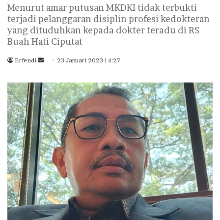
Menurut amar putusan MKDKI tidak terbukti
terjadi pelanggaran disiplin profesi kedokteran
yang dituduhkan kepada dokter teradu di RS
Buah Hati Ciputat
Erfendi
S
23 Januari 2023 14:27
e
n
d
a
n
e
m
a
i
l