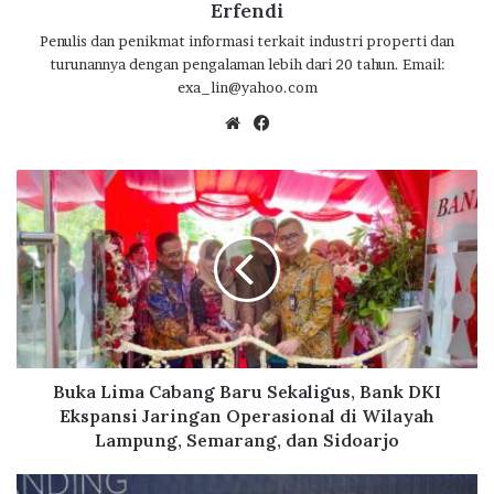
Erfendi
Penulis dan penikmat informasi terkait industri properti dan
turunannya dengan pengalaman lebih dari 20 tahun. Email:
exa_lin@yahoo.com
We
Fa
bsi
ce
te
bo
B
ok
u
k
a
L
i
m
a
C
a
Buka Lima Cabang Baru Sekaligus, Bank DKI
b
Ekspansi Jaringan Operasional di Wilayah
a
Lampung, Semarang, dan Sidoarjo
n
g
B