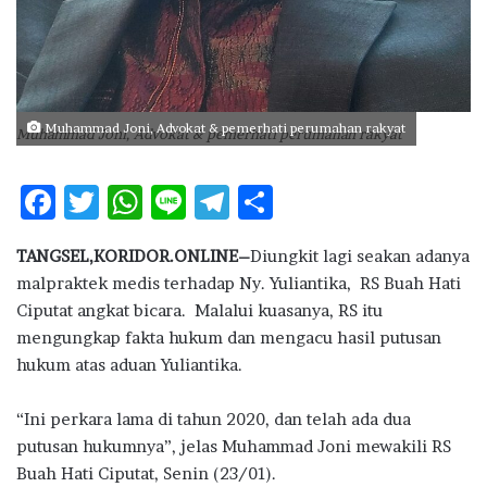
Muhammad Joni, Advokat & pemerhati perumahan rakyat
Muhammad Joni, Advokat & pemerhati perumahan rakyat
F
T
W
Li
T
S
ac
w
h
n
el
h
TANGSEL,KORIDOR.ONLINE–
Diungkit lagi seakan adanya
e
it
at
e
e
ar
malpraktek medis terhadap Ny. Yuliantika, RS Buah Hati
b
te
s
g
e
Ciputat angkat bicara. Malalui kuasanya, RS itu
o
r
A
ra
mengungkap fakta hukum dan mengacu hasil putusan
hukum atas aduan Yuliantika.
o
p
m
k
p
“Ini perkara lama di tahun 2020, dan telah ada dua
putusan hukumnya”, jelas Muhammad Joni mewakili RS
Buah Hati Ciputat, Senin (23/01).