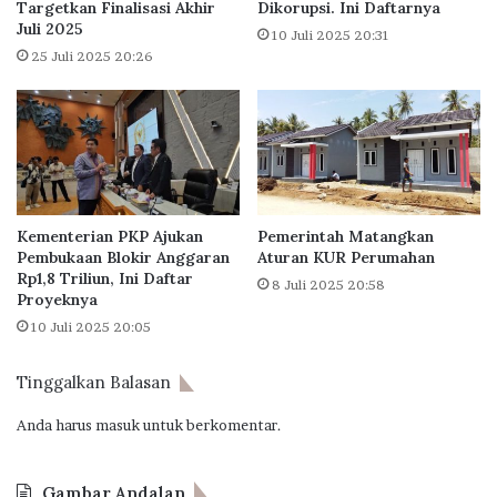
E
Targetkan Finalisasi Akhir
Dikorupsi. Ini Daftarnya
a
k
Juli 2025
p
10 Juli 2025 20:31
s
a
25 Juli 2025 20:26
p
n
a
L
n
a
s
p
i
o
J
r
a
a
Kementerian PKP Ajukan
Pemerintah Matangkan
r
n
Pembukaan Blokir Anggaran
Aturan KUR Perumahan
i
K
Rp1,8 Triliun, Ini Daftar
n
8 Juli 2025 20:58
e
Proyeknya
g
u
10 Juli 2025 20:05
a
a
n
n
O
g
Tinggalkan Balasan
p
a
e
Anda harus
masuk
untuk berkomentar.
n
r
P
a
e
Gambar Andalan
s
m