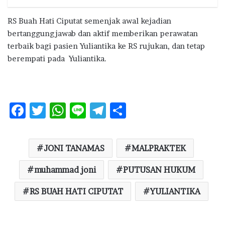
RS Buah Hati Ciputat semenjak awal kejadian
bertanggungjawab dan aktif memberikan perawatan
terbaik bagi pasien Yuliantika ke RS rujukan, dan tetap
berempati pada Yuliantika.
F
T
W
Li
T
S
ac
w
h
n
el
h
e
it
at
e
e
ar
JONI TANAMAS
MALPRAKTEK
b
te
s
g
e
o
muhammad joni
r
A
ra
PUTUSAN HUKUM
o
p
m
RS BUAH HATI CIPUTAT
YULIANTIKA
k
p