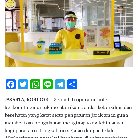
d
a
n
e
m
a
i
l
F
T
W
Li
T
S
ac
w
h
n
el
h
JAKARTA, KORIDOR –
Sejumlah operator hotel
e
it
at
e
e
ar
berkomitmen untuk memberikan standar kebersihan dan
b
te
s
g
e
kesehatan yang ketat serta pengaturan jarak aman guna
o
r
A
ra
memberikan pengalaman menginap yang lebih aman
bagi para tamu. Langkah ini sejalan dengan telah
o
p
m