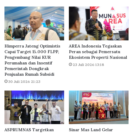
N
R
e
u
w
m
N
a
o
h
r
B
m
e
a
b
Himperra Jateng Optimistis
AREA Indonesia Tegaskan
l
a
Capai Target 15.000 FLPP,
Peran sebagai Pemersatu
C
Pengembang Nilai KUR
Ekosistem Properti Nasional
s
Perumahan dan Insentif
i
U
23 Juli 2026 13:18
Pemerintah Dongkrak
p
a
Penjualan Rumah Subsidi
u
n
t
30 Juli 2026 21:23
g
r
M
a
u
G
k
r
a
o
d
u
a
p
r
ASPRUMNAS Targetkan
Sinar Mas Land Gelar
i