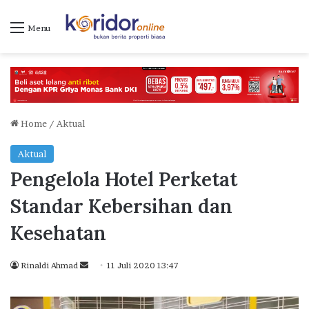
Menu
Home
/
Aktual
Aktual
Pengelola Hotel Perketat
Standar Kebersihan dan
Kesehatan
Rinaldi Ahmad
S
11 Juli 2020 13:47
e
n