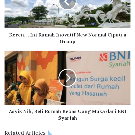
n
.
.
.
.
I
Keren.... Ini Rumah Inovatif New Normal Ciputra
n
Group
i
R
A
u
s
m
y
a
i
h
k
I
N
n
i
o
h
v
,
a
B
Asyik Nih, Beli Rumah Bebas Uang Muka dari BNI
t
e
Syariah
i
l
f
i
Related Articles