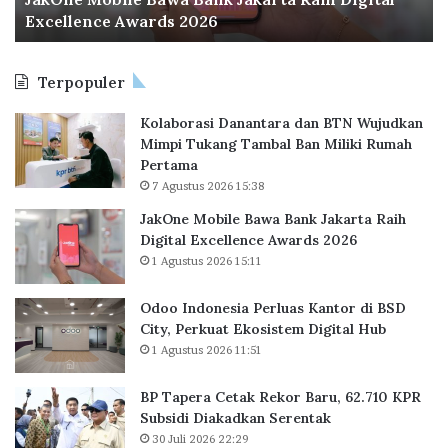
Excellence Awards 2026
i
e
l
s
e
i
Terpopuler
B
a
a
P
Kolaborasi Danantara dan BTN Wujudkan
w
e
Mimpi Tukang Tambal Ban Miliki Rumah
a
r
Pertama
B
l
7 Agustus 2026 15:38
a
u
n
a
JakOne Mobile Bawa Bank Jakarta Raih
k
s
Digital Excellence Awards 2026
J
K
1 Agustus 2026 15:11
a
a
k
n
Odoo Indonesia Perluas Kantor di BSD
a
t
City, Perkuat Ekosistem Digital Hub
r
o
1 Agustus 2026 11:51
t
r
a
d
BP Tapera Cetak Rekor Baru, 62.710 KPR
R
i
Subsidi Diakadkan Serentak
a
B
30 Juli 2026 22:29
i
S