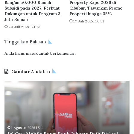
Bangun 50.000 Rumah
Property Expo 2026 di
B
Subsidi pada 2027, Perkuat
Cibubur, Tawarkan Promo
N
Dukungan untuk Program 3
Properti hingga 35%
I
Juta Rumah
17 Juli 2026 10:31
S
20 Juli 2026 21:13
y
a
Tinggalkan Balasan
r
i
Anda harus
masuk
untuk berkomentar.
a
h
Gambar Andalan
J
O
a
d
k
o
O
o
n
I
e
n
M
d
o
o
1 Agustus 2026 15:11
JakOne Mobile Bawa Bank Jakarta Raih Digital
b
n