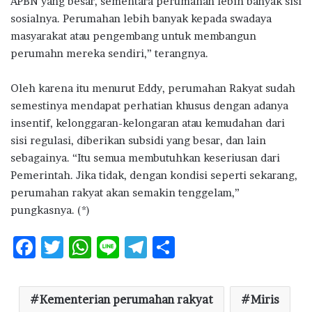
APBN yang besar, sementara perumahan lebih banyak sisi
sosialnya. Perumahan lebih banyak kepada swadaya
masyarakat atau pengembang untuk membangun
perumahn mereka sendiri,” terangnya.
Oleh karena itu menurut Eddy, perumahan Rakyat sudah
semestinya mendapat perhatian khusus dengan adanya
insentif, kelonggaran-kelongaran atau kemudahan dari
sisi regulasi, diberikan subsidi yang besar, dan lain
sebagainya. “Itu semua membutuhkan keseriusan dari
Pemerintah. Jika tidak, dengan kondisi seperti sekarang,
perumahan rakyat akan semakin tenggelam,”
pungkasnya. (*)
F
T
W
Li
T
S
ac
w
h
n
el
h
e
it
at
e
e
ar
Kementerian perumahan rakyat
Miris