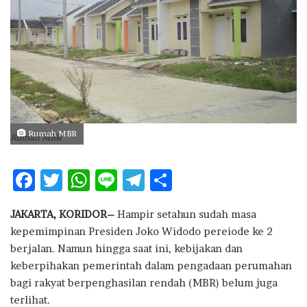
n
e
m
a
i
l
Rumah MBR
Rumah MBR
F
T
W
Li
T
S
ac
w
h
n
el
h
JAKARTA, KORIDOR–
Hampir setahun sudah masa
e
it
at
e
e
ar
kepemimpinan Presiden Joko Widodo pereiode ke 2
b
te
s
g
e
berjalan. Namun hingga saat ini, kebijakan dan
o
r
A
ra
keberpihakan pemerintah dalam pengadaan perumahan
bagi rakyat berpenghasilan rendah (MBR) belum juga
o
p
m
terlihat.