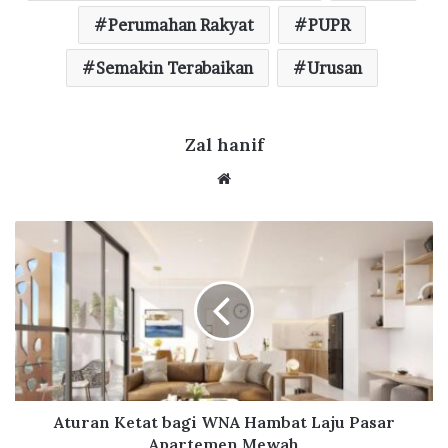
b
te
s
g
e
o
r
Perumahan Rakyat
A
ra
PUPR
o
p
m
Semakin Terabaikan
Urusan
k
p
Zal hanif
We
bsi
te
A
t
u
r
a
n
K
e
t
a
Aturan Ketat bagi WNA Hambat Laju Pasar
t
Apartemen Mewah