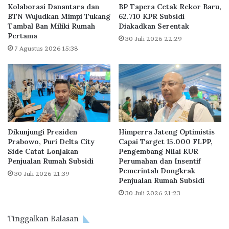
r
i
Kolaborasi Danantara dan
BP Tapera Cetak Rekor Baru,
A
u
BTN Wujudkan Mimpi Tukang
62.710 KPR Subsidi
p
Tambal Ban Miliki Rumah
Diakadkan Serentak
m
Pertama
a
P
30 Juli 2026 22:29
r
e
7 Agustus 2026 15:38
t
n
e
g
m
e
e
m
n
b
M
a
e
n
Dikunjungi Presiden
Himperra Jateng Optimistis
w
g
Prabowo, Puri Delta City
Capai Target 15.000 FLPP,
a
,
Side Catat Lonjakan
Pengembang Nilai KUR
h
A
Penjualan Rumah Subsidi
Perumahan dan Insentif
d
Pemerintah Dongkrak
30 Juli 2026 21:39
a
Penjualan Rumah Subsidi
A
30 Juli 2026 21:23
p
a
Tinggalkan Balasan
k