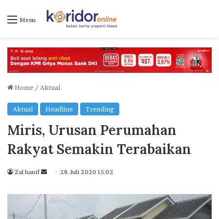
Menu
Home
/
Aktual
Aktual
Headline
Trending
Miris, Urusan Perumahan
Rakyat Semakin Terabaikan
Zal hanif
S
28 Juli 2020 15:02
e
n
d
a