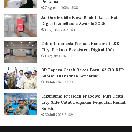
Pertama
o
7 Agustus 2026 15:38
r
B
JakOne Mobile Bawa Bank Jakarta Raih
a
Digital Excellence Awards 2026
r
1 Agustus 2026 15:11
u
,
Odoo Indonesia Perluas Kantor di BSD
6
City, Perkuat Ekosistem Digital Hub
2
1 Agustus 2026 11:51
.
7
BP Tapera Cetak Rekor Baru, 62.710 KPR
1
Subsidi Diakadkan Serentak
0
30 Juli 2026 22:29
K
P
R
Dikunjungi Presiden Prabowo, Puri Delta
S
City Side Catat Lonjakan Penjualan Rumah
u
Subsidi
b
30 Juli 2026 21:39
s
i