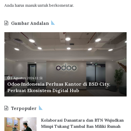
a
Anda harus
masuk
untuk berkomentar.
h
G
e
Gambar Andalan
r
a
B
n
P
g
T
a
a
n
p
?
e
r
a
30 Juli 2026 22:29
City,
BP Tapera Cetak Rekor Baru, 62.710 KPR S
C
Diakadkan Serentak
e
t
a
Terpopuler
k
R
Kolaborasi Danantara dan BTN Wujudkan
e
Mimpi Tukang Tambal Ban Miliki Rumah
k