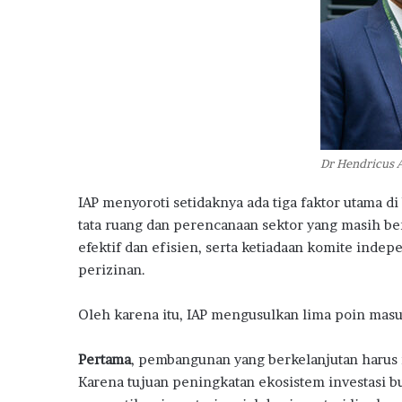
h
a
n
d
a
n
I
n
s
Dr Hendricus 
e
n
IAP menyoroti setidaknya ada tiga faktor utama di
t
tata ruang dan perencanaan sektor yang masih ber
i
efektif dan efisien, serta ketiadaan komite ind
f
P
perizinan.
e
m
Oleh karena itu, IAP mengusulkan lima poin mas
e
r
Pertama
, pembangunan yang berkelanjutan harus
i
n
Karena tujuan peningkatan ekosistem investasi 
t