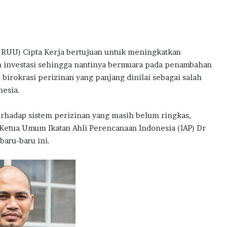
w
a
r
d
s
UU) Cipta Kerja bertujuan untuk meningkatkan
2
 investasi sehingga nantinya bermuara pada penambahan
0
n birokrasi perizinan yang panjang dinilai sebagai salah
2
nesia.
6
rhadap sistem perizinan yang masih belum ringkas,
 Ketua Umum Ikatan Ahli Perencanaan Indonesia (IAP) Dr
baru-baru ini.