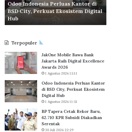
d
r
Odoo Indonesia Perluas Kantor di
30 Juli 2026
o
a
BSD City, Perkuat Ekosistem Digital
BP Taper
n
C
6
Hub
KPR Sub
e
e
s
t
i
a
a
k
Terpopuler
P
R
e
e
JakOne Mobile Bawa Bank
r
k
Jakarta Raih Digital Excellence
l
o
Awards 2026
u
r
1 Agustus 2026 15:11
a
B
s
a
Odoo Indonesia Perluas Kantor
K
r
di BSD City, Perkuat Ekosistem
a
u
Digital Hub
n
,
1 Agustus 2026 11:51
t
6
BP Tapera Cetak Rekor Baru,
o
2
62.710 KPR Subsidi Diakadkan
r
.
Serentak
d
7
i
30 Juli 2026 22:29
1