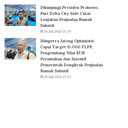
B
0
Dikunjungi Presiden Prabowo,
S
K
Puri Delta City Side Catat
D
P
Lonjakan Penjualan Rumah
C
R
Subsidi
i
S
30 Juli 2026 21:39
t
u
y
b
Himperra Jateng Optimistis
,
s
Capai Target 15.000 FLPP,
P
i
Pengembang Nilai KUR
e
d
Perumahan dan Insentif
r
i
Pemerintah Dongkrak Penjualan
k
D
Rumah Subsidi
u
i
30 Juli 2026 21:23
a
a
t
k
E
a
k
d
o
k
s
a
i
n
s
S