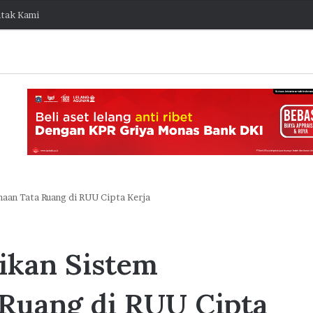
tak Kami
naan Tata Ruang di RUU Cipta Kerja
J
a
ikan Sistem
k
O
stis Capai
n
 Ruang di RUU Cipta
e
ngembang