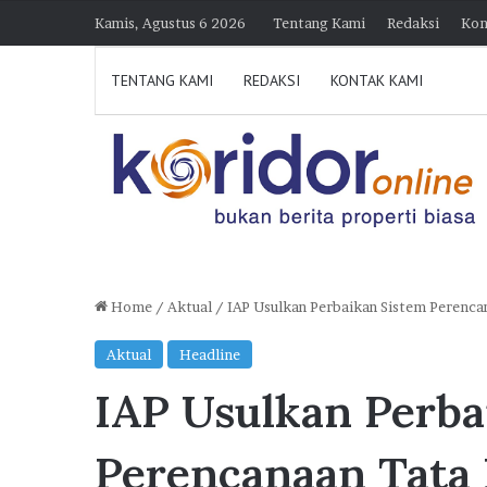
Kamis, Agustus 6 2026
Tentang Kami
Redaksi
Kon
TENTANG KAMI
REDAKSI
KONTAK KAMI
Home
/
Aktual
/
IAP Usulkan Perbaikan Sistem Perenca
H
Aktual
Headline
i
IAP Usulkan Perba
m
p
30 Juli 2026 21:23
e
Himperra Jateng Optimi
Perencanaan Tata
r
Target 15.000 FLPP, Pe