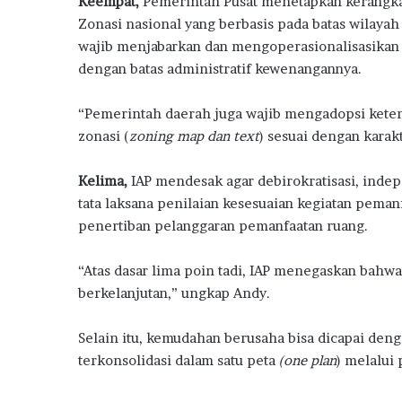
Keempat,
Pemerintah Pusat menetapkan kerangka 
m
Zonasi nasional yang berbasis pada batas wilayah
a
wajib menjabarkan dan mengoperasionalisasikan k
h
S
dengan batas administratif kewenangannya.
u
b
“Pemerintah daerah juga wajib mengadopsi ketent
s
zonasi (
zoning map dan text
) sesuai dengan karakt
i
d
i
Kelima,
IAP mendesak agar debirokratisasi, inde
tata laksana penilaian kesesuaian kegiatan pema
penertiban pelanggaran pemanfaatan ruang.
“Atas dasar lima poin tadi, IAP menegaskan bah
berkelanjutan,” ungkap Andy.
Selain itu, kemudahan berusaha bisa dicapai den
terkonsolidasi dalam satu peta
(one plan
) melalui 