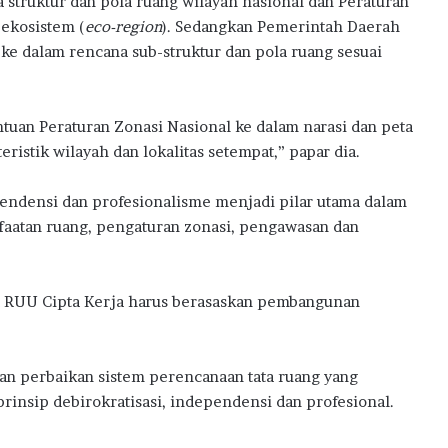
struktur dan pola ruang wilayah nasional dan Peraturan
 ekosistem (
eco-region
). Sedangkan Pemerintah Daerah
e dalam rencana sub-struktur dan pola ruang sesuai
uan Peraturan Zonasi Nasional ke dalam narasi dan peta
eristik wilayah dan lokalitas setempat,” papar dia.
pendensi dan profesionalisme menjadi pilar utama dalam
nfaatan ruang, pengaturan zonasi, pengawasan dan
wa RUU Cipta Kerja harus berasaskan pembangunan
gan perbaikan sistem perencanaan tata ruang yang
prinsip debirokratisasi, independensi dan profesional.