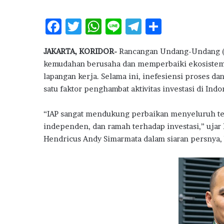
g
e
F
T
W
Li
T
S
m
b
ac
w
h
n
el
h
a
JAKARTA, KORIDOR-
Rancangan Undang-Undang (R
e
it
at
e
e
ar
n
kemudahan berusaha dan memperbaiki ekosistem
g
b
te
s
g
e
lapangan kerja. Selama ini, inefesiensi proses da
N
o
r
A
ra
satu faktor penghambat aktivitas investasi di Indo
i
l
o
p
m
a
“IAP sangat mendukung perbaikan menyeluruh te
k
p
i
independen, dan ramah terhadap investasi,” ujar
K
Hendricus Andy Simarmata dalam siaran persnya, 
U
R
P
e
r
u
m
a