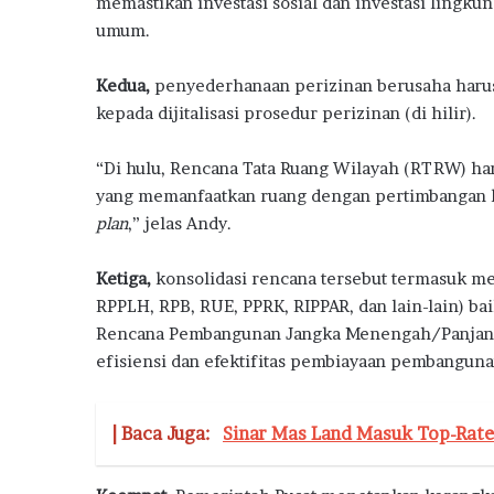
memastikan investasi sosial dan investasi lingku
a
umum.
h
D
Kedua,
penyederhanaan perizinan berusaha harus d
o
n
kepada dijitalisasi prosedur perizinan (di hilir).
g
k
“Di hulu, Rencana Tata Ruang Wilayah (RTRW) har
r
yang memanfaatkan ruang dengan pertimbangan 
a
plan
,” jelas Andy.
k
P
e
Ketiga,
konsolidasi rencana tersebut termasuk m
n
RPPLH, RPB, RUE, PPRK, RIPPAR, dan lain-lain) b
j
Rencana Pembangunan Jangka Menengah/Panjang
u
efisiensi dan efektifitas pembiayaan pembangunan
a
l
a
| Baca Juga:
Sinar Mas Land Masuk Top-Rated
n
R
u