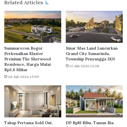
Related Articles
a
a
r
k
g
B
a
e
a
r
n
l
T
a
o
r
Summarecon Bogor
Sinar Mas Land Luncurkan
k
i
Perkenalkan Klaster
Grand City Samarinda,
o
Premium The Sherwood
Township Penyangga IKN
d
h
Residence, Harga Mulai
i
15 Juli 2026 13:58
Rp3,6 Miliar
U
K
t
a
20 Juli 2026 19:09
a
m
m
p
a
u
N
n
a
g
s
S
i
u
Tahap Pertama Sold Out,
DP Rp81 Ribu, Taman Ria
o
s