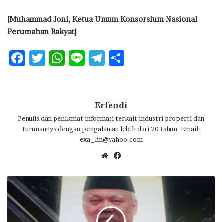
[Muhammad Joni, Ketua Umum Konsorsium Nasional
Perumahan Rakyat]
F
T
W
Li
T
S
ac
w
h
n
el
h
e
it
at
e
e
ar
b
te
s
g
e
Erfendi
o
r
A
ra
Penulis dan penikmat informasi terkait industri properti dan
turunannya dengan pengalaman lebih dari 20 tahun. Email:
o
p
m
exa_lin@yahoo.com
k
p
We
Fa
bsi
ce
te
bo
B
ok
a
s
u