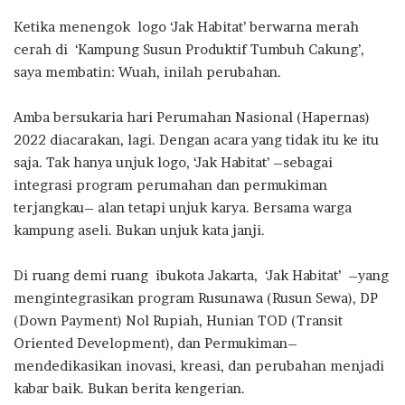
ac
w
h
n
el
h
Ketika menengok logo ‘Jak Habitat’ berwarna merah
e
it
at
e
e
ar
cerah di ‘Kampung Susun Produktif Tumbuh Cakung’,
b
te
s
g
e
saya membatin: Wuah, inilah perubahan.
o
r
A
ra
Amba bersukaria hari Perumahan Nasional (Hapernas)
o
p
m
2022 diacarakan, lagi. Dengan acara yang tidak itu ke itu
k
p
saja. Tak hanya unjuk logo, ‘Jak Habitat’ –sebagai
integrasi program perumahan dan permukiman
terjangkau– alan tetapi unjuk karya. Bersama warga
kampung aseli. Bukan unjuk kata janji.
Di ruang demi ruang ibukota Jakarta, ‘Jak Habitat’ –yang
mengintegrasikan program Rusunawa (Rusun Sewa), DP
(Down Payment) Nol Rupiah, Hunian TOD (Transit
Oriented Development), dan Permukiman–
mendedikasikan inovasi, kreasi, dan perubahan menjadi
kabar baik. Bukan berita kengerian.