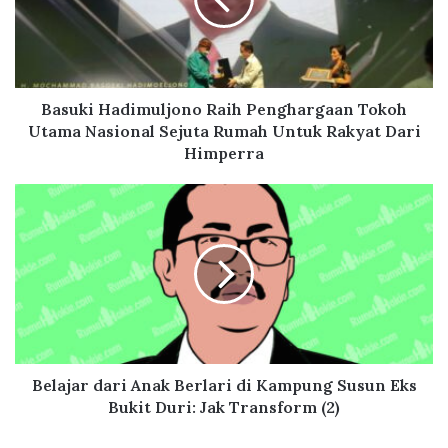
k
i
H
a
d
i
Basuki Hadimuljono Raih Penghargaan Tokoh
m
Utama Nasional Sejuta Rumah Untuk Rakyat Dari
u
Himperra
l
j
B
o
e
n
l
o
a
R
j
a
a
i
r
h
d
P
a
e
r
Belajar dari Anak Berlari di Kampung Susun Eks
n
i
Bukit Duri: Jak Transform (2)
g
A
h
n