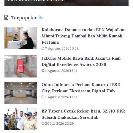
k
n
l
s
y
s
e
i
a
f
Terpopuler
B
a
t
o
a
P
D
r
Kolaborasi Danantara dan BTN Wujudkan
w
e
a
m
Mimpi Tukang Tambal Ban Miliki Rumah
a
r
r
(
Pertama
B
l
i
2
7 Agustus 2026 15:38
a
u
H
)
n
a
i
JakOne Mobile Bawa Bank Jakarta Raih
k
s
m
Digital Excellence Awards 2026
J
K
p
1 Agustus 2026 15:11
a
a
e
k
n
r
Odoo Indonesia Perluas Kantor di BSD
a
t
r
City, Perkuat Ekosistem Digital Hub
r
o
a
1 Agustus 2026 11:51
t
r
a
d
BP Tapera Cetak Rekor Baru, 62.710 KPR
R
i
Subsidi Diakadkan Serentak
a
B
30 Juli 2026 22:29
i
S
h
D