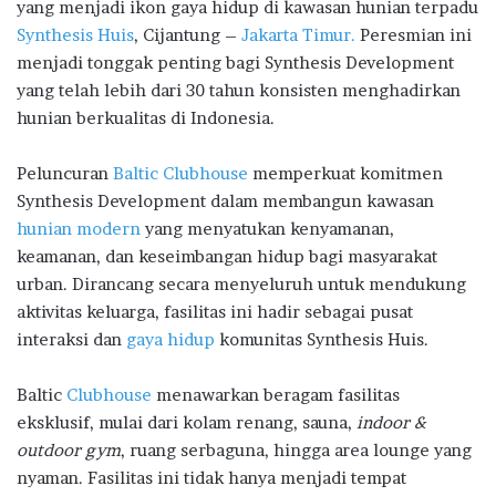
b
te
s
g
e
yang menjadi ikon gaya hidup di kawasan hunian terpadu
o
r
A
ra
Synthesis Huis
, Cijantung –
Jakarta Timur.
Peresmian ini
menjadi tonggak penting bagi Synthesis Development
o
p
m
yang telah lebih dari 30 tahun konsisten menghadirkan
k
p
hunian berkualitas di Indonesia.
Peluncuran
Baltic Clubhouse
memperkuat komitmen
Synthesis Development dalam membangun kawasan
hunian modern
yang menyatukan kenyamanan,
keamanan, dan keseimbangan hidup bagi masyarakat
urban. Dirancang secara menyeluruh untuk mendukung
aktivitas keluarga, fasilitas ini hadir sebagai pusat
interaksi dan
gaya hidup
komunitas Synthesis Huis.
Baltic
Clubhouse
menawarkan beragam fasilitas
eksklusif, mulai dari kolam renang, sauna,
indoor &
outdoor gym
, ruang serbaguna, hingga area lounge yang
nyaman. Fasilitas ini tidak hanya menjadi tempat