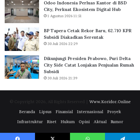
e
Odoo Indonesia Perluas Kantor di BSD
a
t
r
City, Perkuat Ekosistem Digital Hub
r
o
i
1 Agustus 2026 11:51
t
r
a
a
d
n
BP Tapera Cetak Rekor Baru, 62.710 KPR
R
i
P
Subsidi Diakadkan Serentak
a
B
K
30 Juli 2026 22:29
i
S
P
h
D
D
C
Dikunjungi Presiden Prabowo, Puri Delta
i
i
City Side Catat Lonjakan Penjualan Rumah
g
t
Subsidi
i
y
30 Juli 2026 21:39
t
,
a
P
l
e
© Copyright 2026, All Rights Reserved |
Www.Koridor.Online
E
r
x
k
Beranda
Lipsus
Finansial
Internasional
Proyek
c
u
Infrastruktur
Riset
Hukum
Opini
Aktual
Rumor
e
a
l
t
l
E