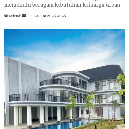
memenuhi beragam kebutuhan keluarga urban.
Erfendi
S
20 Juni 2025 21:25
e
n
d
a
n
e
m
a
i
l