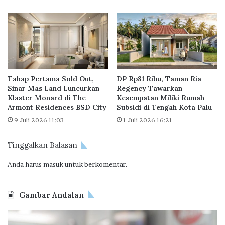
o
m
n
a
s
h
i
S
f
u
,
b
P
s
Tahap Pertama Sold Out,
DP Rp81 Ribu, Taman Ria
r
i
Sinar Mas Land Luncurkan
Regency Tawarkan
a
d
Klaster Monard di The
Kesempatan Miliki Rumah
k
i
Armont Residences BSD City
Subsidi di Tengah Kota Palu
t
,
9 Juli 2026 11:03
1 Juli 2026 16:21
i
D
s
i
,
Tinggalkan Balasan
l
d
a
Anda harus
masuk
untuk berkomentar.
a
n
n
t
R
i
Gambar Andalan
a
k
m
M
J
O
a
e