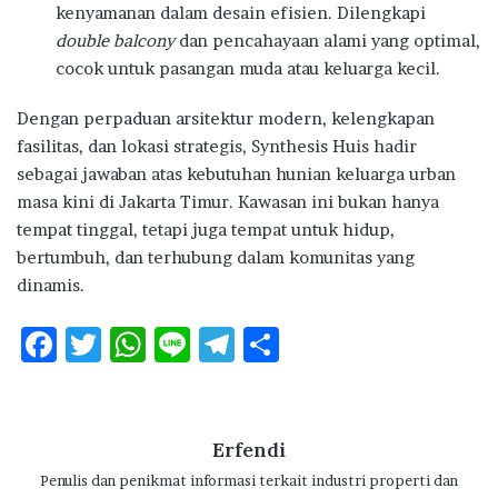
kenyamanan dalam desain efisien. Dilengkapi
double balcony
dan pencahayaan alami yang optimal,
cocok untuk pasangan muda atau keluarga kecil.
Dengan perpaduan arsitektur modern, kelengkapan
fasilitas, dan lokasi strategis, Synthesis Huis hadir
sebagai jawaban atas kebutuhan hunian keluarga urban
masa kini di Jakarta Timur. Kawasan ini bukan hanya
tempat tinggal, tetapi juga tempat untuk hidup,
bertumbuh, dan terhubung dalam komunitas yang
dinamis.
F
T
W
Li
T
S
ac
w
h
n
el
h
e
it
at
e
e
ar
b
te
s
g
e
Erfendi
o
r
A
ra
Penulis dan penikmat informasi terkait industri properti dan