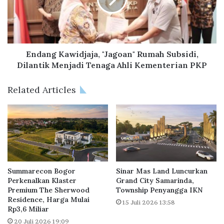
n
i
g
n
K
a
a
r
w
M
i
Endang Kawidjaja, "Jagoan" Rumah Subsidi,
a
d
Dilantik Menjadi Tenaga Ahli Kementerian PKP
s
j
L
a
Related Articles
a
j
n
a
d
,
,
"
L
J
e
a
b
g
i
o
Summarecon Bogor
Sinar Mas Land Luncurkan
h
a
Perkenalkan Klaster
Grand City Samarinda,
R
Premium The Sherwood
Township Penyangga IKN
n
Residence, Harga Mulai
e
"
15 Juli 2026 13:58
Rp3,6 Miliar
s
R
p
u
20 Juli 2026 19:09