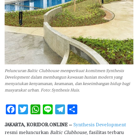
Peluncuran Baltic Clubhouse memperkuat komitmen Synthesis
Development dalam membangun kawasan hunian modern yang
menyatukan kenyamanan, keamanan, dan keseimbangan hidup bagi
masyarakat urban. Foto: Synthesis Huis.
F
T
W
Li
T
S
ac
w
h
n
el
h
JAKARTA, KORIDOR.ONLINE –
Synthesis Development
e
it
at
e
e
ar
resmi meluncurkan
Baltic Clubhouse
, fasilitas terbaru