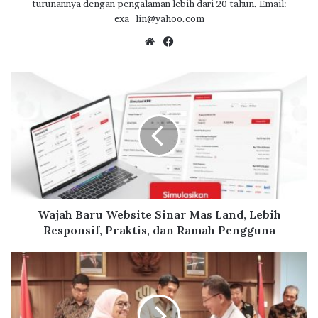
turunannya dengan pengalaman lebih dari 20 tahun. Email:
o
p
m
exa_lin@yahoo.com
k
p
We
Fa
bsi
ce
te
bo
W
ok
a
j
a
h
B
a
r
u
W
Wajah Baru Website Sinar Mas Land, Lebih
e
Responsif, Praktis, dan Ramah Pengguna
b
s
E
i
n
t
d
e
a
S