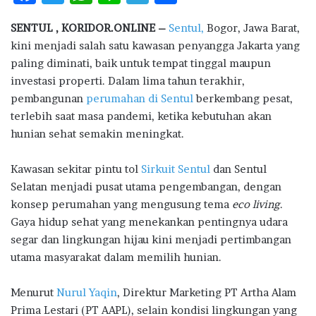
ac
w
h
n
el
h
SENTUL , KORIDOR.ONLINE –
Sentul,
Bogor, Jawa Barat,
e
it
at
e
e
ar
kini menjadi salah satu kawasan penyangga Jakarta yang
b
te
s
g
e
paling diminati, baik untuk tempat tinggal maupun
o
r
A
ra
investasi properti. Dalam lima tahun terakhir,
pembangunan
o
perumahan di Sentul
p
m
berkembang pesat,
terlebih saat masa pandemi, ketika kebutuhan akan
k
p
hunian sehat semakin meningkat.
Kawasan sekitar pintu tol
Sirkuit Sentul
dan Sentul
Selatan menjadi pusat utama pengembangan, dengan
konsep perumahan yang mengusung tema
eco living
.
Gaya hidup sehat yang menekankan pentingnya udara
segar dan lingkungan hijau kini menjadi pertimbangan
utama masyarakat dalam memilih hunian.
Menurut
Nurul Yaqin
, Direktur Marketing PT Artha Alam
Prima Lestari (PT AAPL), selain kondisi lingkungan yang