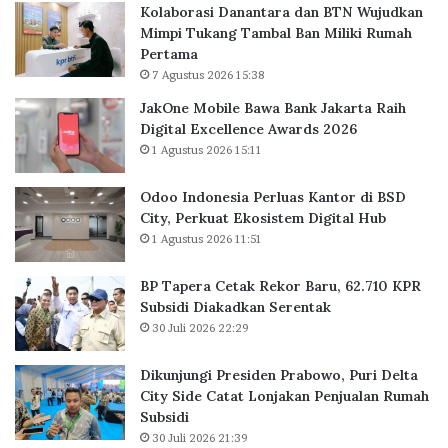
Kolaborasi Danantara dan BTN Wujudkan
w
e
t
Mimpi Tukang Tambal Ban Miliki Rumah
a
r
u
Pertama
B
l
l
7 Agustus 2026 15:38
a
u
n
a
JakOne Mobile Bawa Bank Jakarta Raih
k
s
Digital Excellence Awards 2026
J
K
1 Agustus 2026 15:11
a
a
k
n
Odoo Indonesia Perluas Kantor di BSD
a
t
City, Perkuat Ekosistem Digital Hub
r
o
1 Agustus 2026 11:51
t
r
a
d
BP Tapera Cetak Rekor Baru, 62.710 KPR
R
i
Subsidi Diakadkan Serentak
a
B
30 Juli 2026 22:29
i
S
h
D
D
C
Dikunjungi Presiden Prabowo, Puri Delta
i
i
City Side Catat Lonjakan Penjualan Rumah
g
t
Subsidi
i
y
30 Juli 2026 21:39