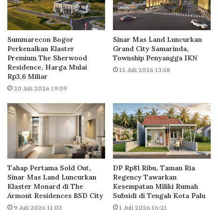
h
h
S
a
u
r
b
t
Summarecon Bogor
Sinar Mas Land Luncurkan
s
o
Perkenalkan Klaster
Grand City Samarinda,
i
Premium The Sherwood
Township Penyangga IKN
K
Residence, Harga Mulai
d
e
15 Juli 2026 13:58
Rp3,6 Miliar
i
m
S
b
20 Juli 2026 19:09
e
a
m
n
a
g
k
k
i
a
n
n
D
H
Tahap Pertama Sold Out,
DP Rp81 Ribu, Taman Ria
i
u
Sinar Mas Land Luncurkan
Regency Tawarkan
p
n
Klaster Monard di The
Kesempatan Miliki Rumah
e
i
Armont Residences BSD City
Subsidi di Tengah Kota Palu
r
a
9 Juli 2026 11:03
1 Juli 2026 16:21
l
n