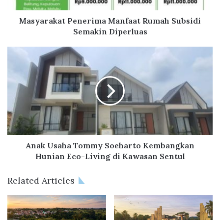
a
t
Masyarakat Penerima Manfaat Rumah Subsidi
P
Semakin Diperluas
e
n
A
e
n
r
a
i
k
m
U
a
s
M
a
a
h
n
a
f
T
Anak Usaha Tommy Soeharto Kembangkan
a
o
Hunian Eco-Living di Kawasan Sentul
a
m
t
m
Related Articles
R
y
u
S
m
o
a
e