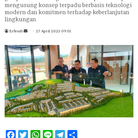
mengusung konsep terpadu berbasis teknologi
modern dan komitmen terhadap keberlanjutan
lingkungan
Erfendi
S
27 April 2025 09:01
e
n
d
a
n
e
m
a
i
l
F
T
W
Li
T
S