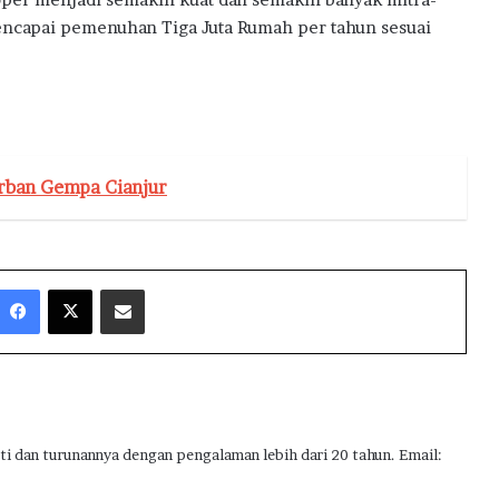
a
encapai pemenuhan Tiga Juta Rumah per tahun sesuai
rban Gempa Cianjur
Facebook
X
Share via Email
ti dan turunannya dengan pengalaman lebih dari 20 tahun. Email: