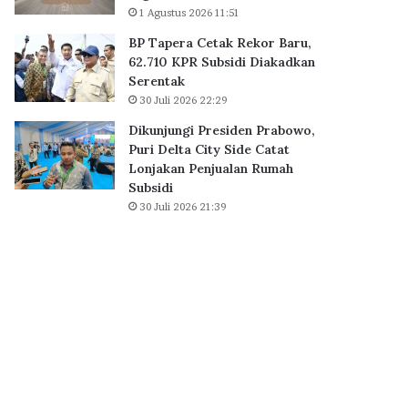
a
1 Agustus 2026 11:51
B
i
S
BP Tapera Cetak Rekor Baru,
h
D
62.710 KPR Subsidi Diakadkan
D
C
Serentak
i
i
30 Juli 2026 22:29
g
t
i
y
Dikunjungi Presiden Prabowo,
t
,
Puri Delta City Side Catat
a
P
Lonjakan Penjualan Rumah
l
e
Subsidi
E
r
30 Juli 2026 21:39
x
k
c
u
e
a
l
t
l
E
e
k
n
o
c
s
e
i
A
s