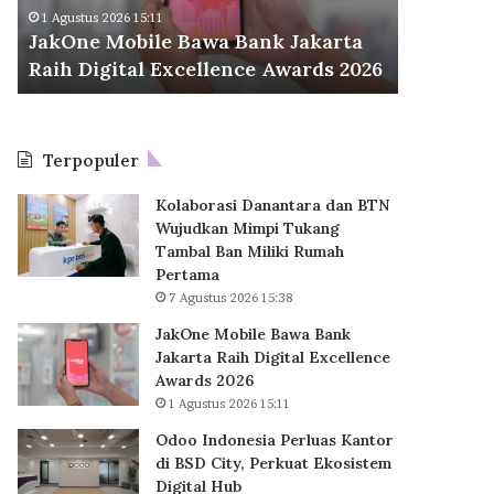
M
d
Odoo Ind
1 Agustus 2026 15:11
o
o
JakOne Mobile Bawa Bank Jakarta
BSD City
b
n
Raih Digital Excellence Awards 2026
Hub
i
e
l
s
e
i
B
a
Terpopuler
a
P
w
e
Kolaborasi Danantara dan BTN
a
r
Wujudkan Mimpi Tukang
B
l
Tambal Ban Miliki Rumah
a
u
Pertama
n
a
7 Agustus 2026 15:38
k
s
J
K
JakOne Mobile Bawa Bank
a
a
Jakarta Raih Digital Excellence
k
n
Awards 2026
a
t
1 Agustus 2026 15:11
r
o
Odoo Indonesia Perluas Kantor
t
r
di BSD City, Perkuat Ekosistem
a
d
Digital Hub
R
i