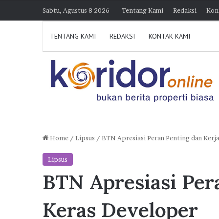
Sabtu, Agustus 8 2026
Tentang Kami
Redaksi
Kon
TENTANG KAMI
REDAKSI
KONTAK KAMI
Home
/
Lipsus
/
BTN Apresiasi Peran Penting dan Kerj
D
Lipsus
i
BTN Apresiasi Per
k
u
n
Keras Developer
j
30 Juli 2026 21:39