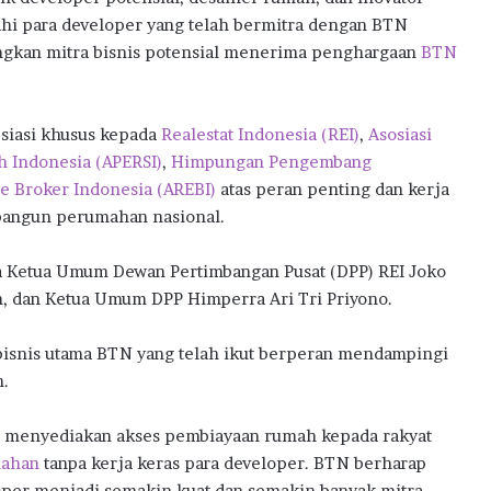
l
i para developer yang telah bermitra dengan BTN
B
angkan mitra bisnis potensial menerima penghargaan
BTN
a
n
M
i
siasi khusus kepada
Realestat Indonesia (REI)
,
Asosiasi
l
 Indonesia (APERSI)
,
Himpungan Pengembang
i
te Broker Indonesia (AREBI)
atas peran penting dan kerja
k
mbangun perumahan nasional.
i
R
u
Ketua Umum Dewan Pertimbangan Pusat (DPP) REI Joko
m
h, dan Ketua Umum DPP Himperra Ari Tri Priyono.
a
h
bisnis utama BTN yang telah ikut berperan mendampingi
P
e
n.
r
t
i menyediakan akses pembiayaan rumah kepada rakyat
a
mahan
tanpa kerja keras para developer. BTN berharap
m
loper menjadi semakin kuat dan semakin banyak mitra-