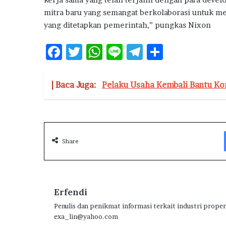
S
u
mitra baru yang semangat berkolaborasi untuk m
b
yang ditetapkan pemerintah,” pungkas Nixon
s
i
F
T
W
Li
T
S
d
ac
w
h
n
el
h
i
e
it
at
e
e
ar
| Baca Juga:
Pelaku Usaha Kembali Bantu Ko
b
te
s
g
e
o
r
A
ra
o
p
m
Share
k
p
Erfendi
Penulis dan penikmat informasi terkait industri proper
exa_lin@yahoo.com