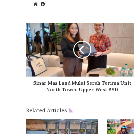
We
Fa
bsi
ce
te
bo
ok
S
i
n
a
r
M
a
s
L
a
Sinar Mas Land Mulai Serah Terima Unit
n
North Tower Upper West BSD
d
M
u
Related Articles
l
a
i
S