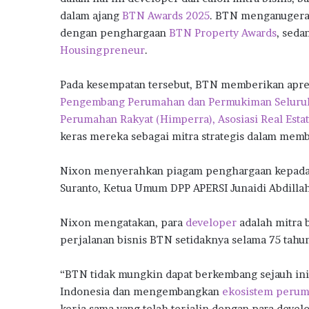
o
o
r
A
ra
dalam ajang
BTN Awards 2025
. BTN menganugerah
n
dengan penghargaan
o
p
BTN Property Awards
m
, sed
j
Housingpreneur
.
a
k
p
k
a
Pada kesempatan tersebut, BTN memberikan apre
n
Pengembang Perumahan dan Permukiman Seluruh
P
Perumahan Rakyat (Himperra), Asosiasi Real Esta
e
keras mereka sebagai mitra strategis dalam me
n
j
u
Nixon menyerahkan piagam penghargaan kepada 
a
Suranto, Ketua Umum DPP APERSI Junaidi Abdilla
l
a
Nixon mengatakan, para
developer
adalah mitra 
n
R
perjalanan bisnis BTN setidaknya selama 75 tahu
u
m
“BTN tidak mungkin dapat berkembang sejauh in
a
Indonesia dan mengembangkan
ekosistem peru
h
kerja sama yang telah terjalin dengan para deve