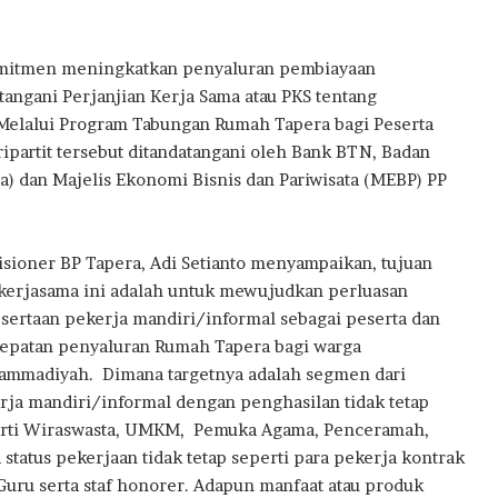
w
a
r
omitmen meningkatkan penyaluran pembiayaan
d
ngani Perjanjian Kerja Sama atau PKS tentang
s
elalui Program Tabungan Rumah Tapera bagi Peserta
2
0
partit tersebut ditandatangani oleh Bank BTN, Badan
2
) dan Majelis Ekonomi Bisnis dan Pariwisata (MEBP) PP
6
sioner BP Tapera, Adi Setianto menyampaikan, tujuan
 kerjasama ini adalah untuk mewujudkan perluasan
sertaan pekerja mandiri/informal sebagai peserta dan
epatan penyaluran Rumah Tapera bagi warga
mmadiyah. Dimana targetnya adalah segmen dari
rja mandiri/informal dengan penghasilan tidak tetap
rti Wiraswasta, UMKM, Pemuka Agama, Penceramah,
a status pekerjaan tidak tetap seperti para pekerja kontrak
Guru serta staf honorer. Adapun manfaat atau produk