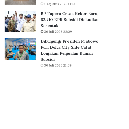
B
1 Agustus 2026 11:51
0
S
K
BP Tapera Cetak Rekor Baru,
D
P
62.710 KPR Subsidi Diakadkan
C
R
Serentak
i
S
30 Juli 2026 22:29
t
u
y
b
Dikunjungi Presiden Prabowo,
,
s
Puri Delta City Side Catat
P
i
Lonjakan Penjualan Rumah
e
d
Subsidi
r
i
30 Juli 2026 21:39
k
D
u
i
a
a
t
k
E
a
k
d
o
k
s
a
i
n
s
S