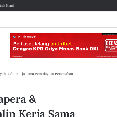
tak Kami
ah, Jalin Kerja Sama Pembiayaan Perumahan
J
a
apera &
k
O
n
lin Kerja Sama
e