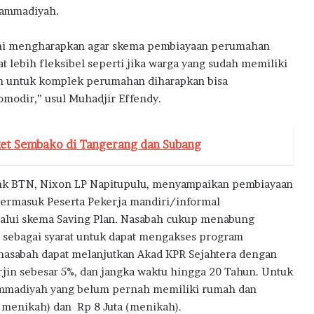
ammadiyah.
i mengharapkan agar skema pembiayaan perumahan
at lebih fleksibel seperti jika warga yang sudah memiliki
n untuk komplek perumahan diharapkan bisa
omodir,” usul Muhadjir Effendy.
ket Sembako di Tangerang dan Subang
ank BTN, Nixon LP Napitupulu, menyampaikan pembiayaan
rmasuk Peserta Pekerja mandiri/informal
lui skema Saving Plan. Nasabah cukup menabung
n sebagai syarat untuk dapat mengakses program
, nasabah dapat melanjutkan Akad KPR Sejahtera dengan
jin sebesar 5%, dan jangka waktu hingga 20 Tahun. Untuk
hammadiyah yang belum pernah memiliki rumah dan
 menikah) dan Rp 8 Juta (menikah).