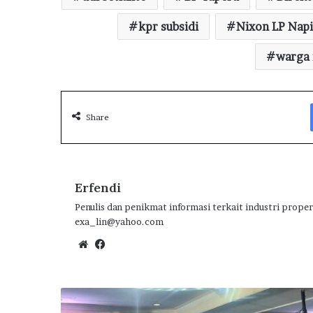
b
te
s
g
e
o
r
kpr subsidi
A
ra
Nixon LP Napi
o
p
m
warga
k
p
Share
Erfendi
Penulis dan penikmat informasi terkait industri proper
exa_lin@yahoo.com
We
Fa
bsi
ce
te
bo
ok
B
i