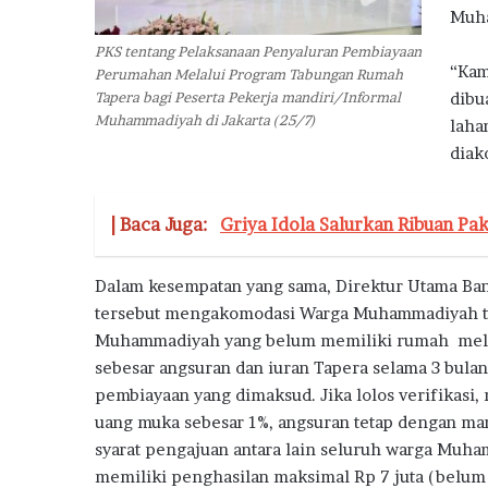
Muh
PKS tentang Pelaksanaan Penyaluran Pembiayaan
“Kam
Perumahan Melalui Program Tabungan Rumah
dibu
Tapera bagi Peserta Pekerja mandiri/Informal
Muhammadiyah di Jakarta (25/7)
laha
diak
| Baca Juga:
Griya Idola Salurkan Ribuan Pa
Dalam kesempatan yang sama, Direktur Utama B
tersebut mengakomodasi Warga Muhammadiyah te
Muhammadiyah yang belum memiliki rumah mela
sebesar angsuran dan iuran Tapera selama 3 bula
pembiayaan yang dimaksud. Jika lolos verifikasi
uang muka sebesar 1%, angsuran tetap dengan mar
syarat pengajuan antara lain seluruh warga Mu
memiliki penghasilan maksimal Rp 7 juta (belum