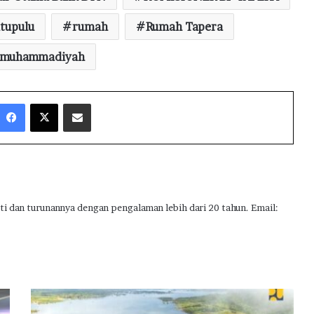
tupulu
rumah
Rumah Tapera
 muhammadiyah
Facebook
X
Share via Email
ti dan turunannya dengan pengalaman lebih dari 20 tahun. Email:
K
e