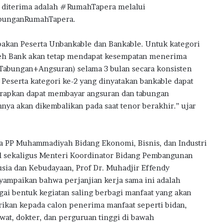
 diterima adalah #RumahTapera melalui
bunganRumahTapera.
pakan Peserta Unbankable dan Bankable. Untuk kategori
leh Bank akan tetap mendapat kesempatan menerima
abungan+Angsuran) selama 3 bulan secara konsisten
Peserta kategori ke-2 yang dinyatakan bankable dapat
arapkan dapat membayar angsuran dan tabungan
a akan dikembalikan pada saat tenor berakhir.” ujar
a PP Muhammadiyah Bidang Ekonomi, Bisnis, dan Industri
l sekaligus Menteri Koordinator Bidang Pembangunan
sia dan Kebudayaan, Prof Dr. Muhadjir Effendy
ampaikan bahwa perjanjian kerja sama ini adalah
gai bentuk kegiatan saling berbagi manfaat yang akan
rikan kepada calon penerima manfaat seperti bidan,
wat, dokter, dan perguruan tinggi di bawah