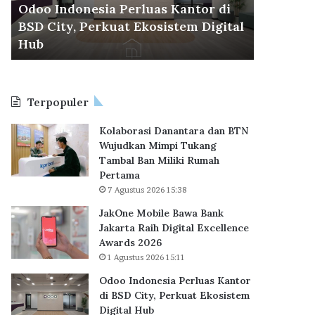
d
r
Odoo Indonesia Perluas Kantor di
30 Juli 2026
o
a
BSD City, Perkuat Ekosistem Digital
BP Taper
n
C
6
Hub
KPR Sub
e
e
s
t
i
a
a
k
Terpopuler
P
R
e
e
Kolaborasi Danantara dan BTN
r
k
Wujudkan Mimpi Tukang
l
o
Tambal Ban Miliki Rumah
u
r
Pertama
a
B
7 Agustus 2026 15:38
s
a
K
r
JakOne Mobile Bawa Bank
a
u
Jakarta Raih Digital Excellence
n
,
Awards 2026
t
6
1 Agustus 2026 15:11
o
2
Odoo Indonesia Perluas Kantor
r
.
di BSD City, Perkuat Ekosistem
d
7
Digital Hub
i
1