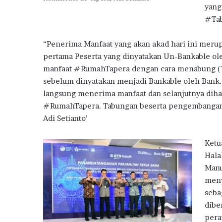
a
yang
#Ta
“Penerima Manfaat yang akan akad hari ini meru
pertama Peserta yang dinyatakan Un-Bankable o
manfaat #RumahTapera dengan cara menabung (T
sebelum dinyatakan menjadi Bankable oleh Bank. 
langsung menerima manfaat dan selanjutnya dih
#RumahTapera. Tabungan beserta pengembanganny
Adi Setianto’
Ketu
Hala
Manu
meny
seba
dibe
pera