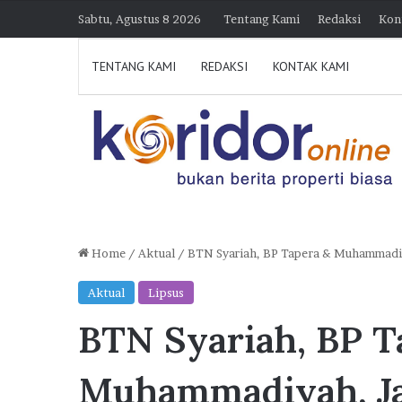
Sabtu, Agustus 8 2026
Tentang Kami
Redaksi
Kon
TENTANG KAMI
REDAKSI
KONTAK KAMI
Home
/
Aktual
/
BTN Syariah, BP Tapera & Muhammadiy
K
Aktual
Lipsus
o
BTN Syariah, BP T
l
a
b
Muhammadiyah, Ja
o
7 Agustus 2026 15:38