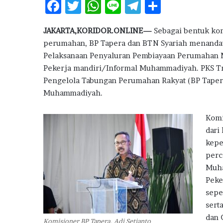
F
T
W
Li
T
S
l
B
ac
w
h
n
el
h
a
JAKARTA,KORIDOR.ONLINE—
Sebagai bentuk k
e
it
at
e
e
ar
n
perumahan, BP Tapera dan BTN Syariah menandata
M
b
te
s
g
e
Pelaksanaan Penyaluran Pembiayaan Perumahan M
i
o
r
A
ra
l
Pekerja mandiri/Informal Muhammadiyah. PKS Tri
i
Pengelola Tabungan Perumahan Rakyat (BP Tapera
o
p
m
k
Muhammadiyah.
k
p
i
R
Komi
u
dari
m
a
kepe
h
perc
P
Muha
e
Peke
r
sepe
t
a
sert
m
dan 
Komisioner BP Tapera, Adi Setianto