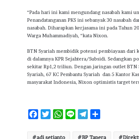
“Pada hari ini kami mengundang nasabah kami un
Penandatanganan PKS ini sebanyak 30 nasabah da
nasabah. Diharapkan kerjasama ini pada Tahun 2
Warga Muhammadiyah, “kata Nixon.
BTN Syariah membidik potensi pembiayaan dari ke
di dalamnya KPR Sejahtera/Subsidi. Sedangkan p
sekitar Rp1,2 triliun. Dengan jaringan outlet BTN
Syariah, 67 KC Pembantu Syariah dan 5 Kantor Kas
masyarakat Indonesia, Nixon optimistis target ter
F
T
W
Li
T
S
ac
w
h
n
el
h
e
it
at
e
e
ar
adi setianto
BP Tapera
Direk