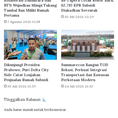
Kolaborasi Danantara dan
BP Tapera Cetak Rekor Baru,
u
u
BTN Wujudkan Mimpi Tukang
62.710 KPR Subsidi
h
l
Tambal Ban Miliki Rumah
Diakadkan Serentak
M
Pertama
t
30 Juli 2026 22:29
e
a
7 Agustus 2026 15:38
n
s
g
K
i
e
s
d
i
o
A
k
i
t
Dikunjungi Presiden
Summarecon Bangun TOD
r
e
Prabowo, Puri Delta City
Bekasi, Perkuat Integrasi
S
r
Side Catat Lonjakan
Transportasi dan Kawasan
a
a
Penjualan Rumah Subsidi
Perkotaan Modern
m
n
30 Juli 2026 21:39
24 Juli 2026 21:33
p
U
a
M
i
M
Tinggalkan Balasan
P
I
e
Anda harus
masuk
untuk berkomentar.
,
n
P