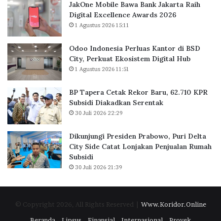
s
JakOne Mobile Bawa Bank Jakarta Raih
k
s
i
Digital Excellence Awards 2026
J
K
a
1 Agustus 2026 15:11
a
a
S
k
n
i
Odoo Indonesia Perluas Kantor di BSD
a
t
a
City, Perkuat Ekosistem Digital Hub
r
o
p
1 Agustus 2026 11:51
t
r
k
a
d
a
BP Tapera Cetak Rekor Baru, 62.710 KPR
R
i
n
Subsidi Diakadkan Serentak
a
B
D
30 Juli 2026 22:29
i
S
a
h
D
n
D
C
Dikunjungi Presiden Prabowo, Puri Delta
a
i
i
City Side Catat Lonjakan Penjualan Rumah
R
g
t
Subsidi
p
i
y
1
30 Juli 2026 21:39
t
,
0
a
P
0
l
e
M
© Copyright 2026, All Rights Reserved |
Www.Koridor.Online
E
r
i
x
k
l
Beranda
Lipsus
Finansial
Internasional
Proyek