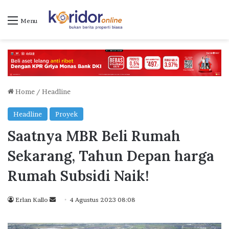
Menu
Home
/
Headline
Headline
Proyek
Saatnya MBR Beli Rumah
Sekarang, Tahun Depan harga
Rumah Subsidi Naik!
Erlan Kallo
S
4 Agustus 2023 08:08
e
n