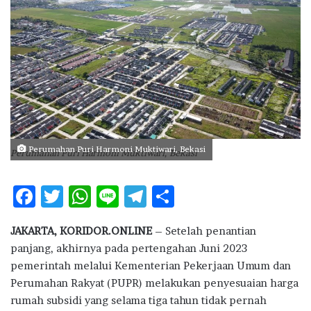
d
a
n
e
m
a
i
l
Perumahan Puri Harmoni Muktiwari, Bekasi
Perumahan Puri Harmoni Muktiwari, Bekasi
F
T
W
Li
T
S
ac
w
h
n
el
h
JAKARTA, KORIDOR.ONLINE
– Setelah penantian
e
it
at
e
e
ar
panjang, akhirnya pada pertengahan Juni 2023
b
te
s
g
e
pemerintah melalui Kementerian Pekerjaan Umum dan
o
r
A
ra
Perumahan Rakyat (PUPR) melakukan penyesuaian harga
rumah subsidi yang selama tiga tahun tidak pernah
o
p
m