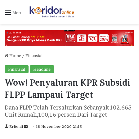
Menu
Home
/
Finansial
Finansial
Headline
Wow! Penyaluran KPR Subsidi
FLPP Lampaui Target
Dana FLPP Telah Tersalurkan Sebanyak 102.665
Unit Rumah,100,16 persen Dari Target
Erfendi
S
18 November 2020 21:15
e