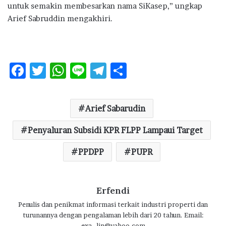
untuk semakin membesarkan nama SiKasep,” ungkap
Arief Sabruddin mengakhiri.
F
T
W
Li
T
S
ac
w
h
n
el
h
e
it
at
e
e
ar
Arief Sabarudin
b
te
s
g
e
o
Penyaluran Subsidi KPR FLPP Lampaui Target
r
A
ra
o
p
m
PPDPP
PUPR
k
p
Erfendi
Penulis dan penikmat informasi terkait industri properti dan
turunannya dengan pengalaman lebih dari 20 tahun. Email:
exa_lin@yahoo.com