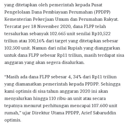
b
te
s
g
e
yang ditetapkan oleh pemerintah kepada Pusat
o
r
A
ra
Pengelolaan Dana Pembiayaan Perumahan (PPDPP)
Kementerian Pekerjaan Umum dan Perumahan Rakyat.
o
p
m
Tercatat per 18 November 2020, dana FLPP telah
k
p
tersalurkan sebanyak 102.665 unit senilai Rp10,522
triliun atau 100,16% dari target yang ditetapkan sebesar
102.500 unit. Namun dari nilai Rupiah yang dianggarkan
untuk dana FLPP sebesar Rp11 triliun, masih terdapat sisa
anggaran yang akan segera disalurkan.
“Masih ada dana FLPP sebesar 4, 34% dari Rp11 triliun
yang diamanatkan pemerintah kepada PPDPP. Sehingga
kami optimis di sisa tahun anggaran 2020 ini akan
menyalurkan hingga 110 ribu-an unit atau secara
tepatnya menurut perhitungan mencapai 107.600 unit
rumah,” ujar Direktur Utama PPDPP, Arief Sabaruddin
optimis.