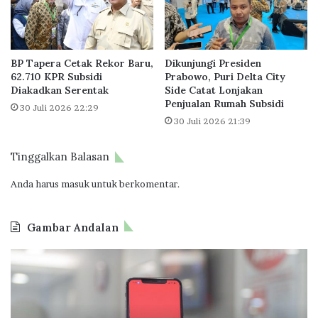
r
R
k
S
a
u
n
b
BP Tapera Cetak Rekor Baru,
Dikunjungi Presiden
R
s
62.710 KPR Subsidi
Prabowo, Puri Delta City
u
i
Diakadkan Serentak
Side Catat Lonjakan
m
d
Penjualan Rumah Subsidi
30 Juli 2026 22:29
a
i
30 Juli 2026 21:39
h
M
i
Tinggalkan Balasan
l
Anda harus
masuk
untuk berkomentar.
e
n
i
Gambar Andalan
a
l
J
O
a
d
k
o
O
o
n
I