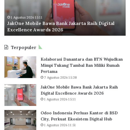
e
n
M
d
o
o
1 Agustus 2026 15:11
JakOne Mobile Bawa Bank Jakarta Raih Digital
b
n
Excellence Awards 2026
i
e
l
s
e
i
Terpopuler
B
a
a
P
Kolaborasi Danantara dan BTN Wujudkan
w
e
Mimpi Tukang Tambal Ban Miliki Rumah
a
r
Pertama
B
l
7 Agustus 2026 15:38
a
u
n
a
JakOne Mobile Bawa Bank Jakarta Raih
k
s
Digital Excellence Awards 2026
J
K
1 Agustus 2026 15:11
a
a
k
n
Odoo Indonesia Perluas Kantor di BSD
a
t
City, Perkuat Ekosistem Digital Hub
r
o
1 Agustus 2026 11:51
t
r