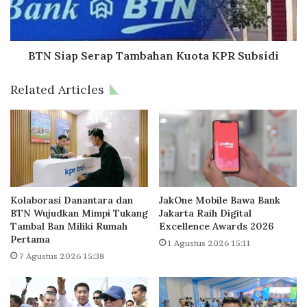
n
p
C
S
r
e
e
r
BTN Siap Serap Tambahan Kuota KPR Subsidi
e
a
d
p
Related Articles
G
T
r
a
o
m
u
b
p
a
J
h
a
a
p
n
Kolaborasi Danantara dan
JakOne Mobile Bawa Bank
a
K
BTN Wujudkan Mimpi Tukang
Jakarta Raih Digital
n
Tambal Ban Miliki Rumah
Excellence Awards 2026
u
Pertama
L
o
1 Agustus 2026 15:11
u
t
7 Agustus 2026 15:38
n
a
c
K
u
P