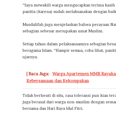
S
“Saya mewakili warga mengucapkan terima kasih 
u
panitia (karena) sudah melaksanakan dengan baik p
b
s
i
Musdalifah juga menjelaskan bahwa perayaan Nata
d
sebagian sebesar merupakan umat Muslim.
i
Setiap tahun dalam pelaksanaannya sebagian bes
beragama Islam. “Hampir semua, coba lihat, paniti
ujarnya.
| Baca Juga:
Warga Apartemen MMR Rayakan
Kebersamaan dan Kekompakan
Tidak berhenti di situ, rasa toleransi pun kian te
juga berasal dari warga non-muslim dengan sem
bersama dan Hari Raya Idul Fitri.