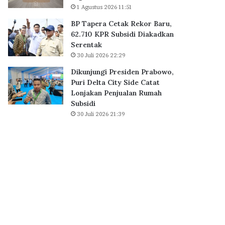
a
1 Agustus 2026 11:51
B
i
S
BP Tapera Cetak Rekor Baru,
h
D
62.710 KPR Subsidi Diakadkan
D
C
Serentak
i
i
30 Juli 2026 22:29
g
t
i
y
Dikunjungi Presiden Prabowo,
t
,
Puri Delta City Side Catat
a
P
Lonjakan Penjualan Rumah
l
e
Subsidi
E
r
30 Juli 2026 21:39
x
k
c
u
e
a
l
t
l
E
e
k
n
o
c
s
e
i
A
s