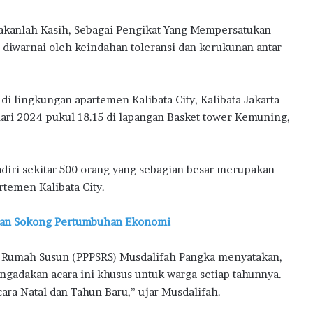
l
B
akanlah Kasih, Sebagai Pengikat Yang Mempersatukan
a
iwarnai oleh keindahan toleransi dan kerukunan antar
n
M
i
l
di lingkungan apartemen Kalibata City, Kalibata Jakarta
i
nuari 2024 pukul 18.15 di lapangan Basket tower Kemuning,
k
i
R
u
adiri sekitar 500 orang yang sebagian besar merupakan
m
rtemen Kalibata City.
a
h
kan Sokong Pertumbuhan Ekonomi
P
e
r
 Rumah Susun (PPPSRS) Musdalifah Pangka menyatakan,
t
ngadakan acara ini khusus untuk warga setiap tahunnya.
a
ara Natal dan Tahun Baru,” ujar Musdalifah.
m