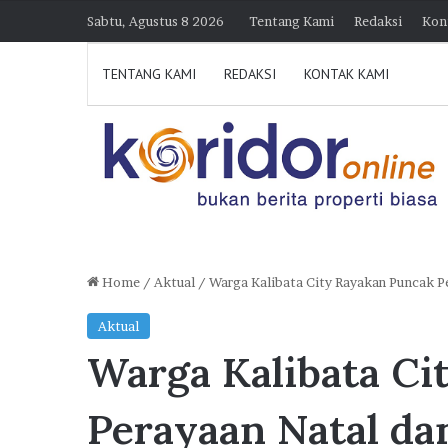
Sabtu, Agustus 8 2026
Tentang Kami
Redaksi
Kon
TENTANG KAMI
REDAKSI
KONTAK KAMI
Home
/
Aktual
/
Warga Kalibata City Rayakan Puncak P
D
Aktual
i
Warga Kalibata Ci
k
u
n
Perayaan Natal da
j
30 Juli 2026 21:39