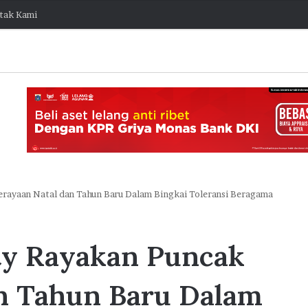
tak Kami
erayaan Natal dan Tahun Baru Dalam Bingkai Toleransi Beragama
K
o
ty Rayakan Puncak
l
a
b
n Tahun Baru Dalam
o
7 Agustus 2026 15:38