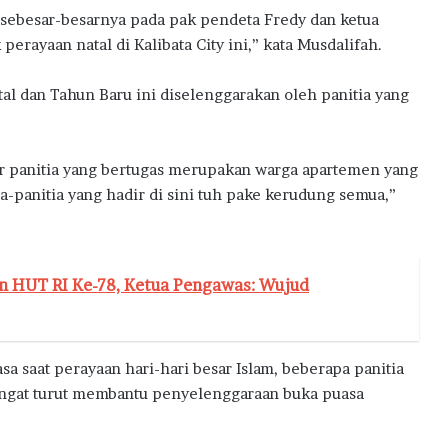
a
sebesar-besarnya pada pak pendeta Fredy dan ketua
erayaan natal di Kalibata City ini,” kata Musdalifah.
l dan Tahun Baru ini diselenggarakan oleh panitia yang
ar panitia yang bertugas merupakan warga apartemen yang
a-panitia yang hadir di sini tuh pake kerudung semua,”
 HUT RI Ke-78, Ketua Pengawas: Wujud
rasa saat perayaan hari-hari besar Islam, beberapa panitia
angat turut membantu penyelenggaraan buka puasa