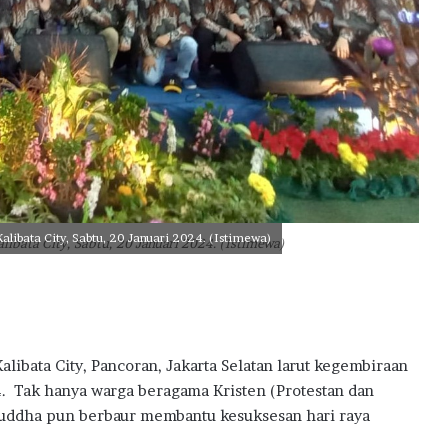
u
d
k
a
n
M
i
m
p
i
T
ibata City, Sabtu, 20 Januari 2024. (Istimewa)
bata City, Sabtu, 20 Januari 2024. (Istimewa)
u
k
a
n
g
T
ibata City, Pancoran, Jakarta Selatan larut kegembiraan
a
. Tak hanya warga beragama Kristen (Protestan dan
m
n Buddha pun berbaur membantu kesuksesan hari raya
b
a