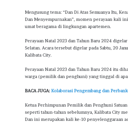
o
o
p
m
n
Mengusung tema: “Dan Di Atas Semuanya Itu, Ken
k
p
j
Dan Menyempurnakan”, momen perayaan kali ini d
a
umat beragama di lingkungan apartemen.
k
a
n
Perayaan Natal 2023 dan Tahun Baru 2024 digelar 
P
Selatan. Acara tersebut digelar pada Sabtu, 20 Ja
e
Kalibata City.
n
j
u
Perayaan Natal 2023 dan Tahun Baru 2024 itu dih
a
warga (pemilik dan penghuni) yang tinggal di apa
l
a
BACA JUGA:
Kolaborasi Pengembang dan Perban
n
R
u
Ketua Perhimpunan Pemilik dan Penghuni Satuan
m
seperti tahun-tahun sebelumnya, Kalibata City me
a
Dan ini merupakan kali ke-10 penyelenggaraan ac
h