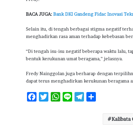
BACA JUGA:
Bank DKI Gandeng Fidac Inovasi Tek
Selain itu, di tengah berbagai stigma negatif terh
menghadirkan rasa aman terhadap kebebasan be
“Di tengah isu-isu negatif beberapa waktu lalu, ta
bentuk kerukunan umat beragama,” jelasnya.
Fredy Nainggolan juga berharap dengan terpilihn
dapat terus menghadirkan kerukunan beragama ant
F
T
W
Li
T
S
ac
w
h
n
el
h
e
it
at
e
e
ar
Kalibata 
b
te
s
g
e