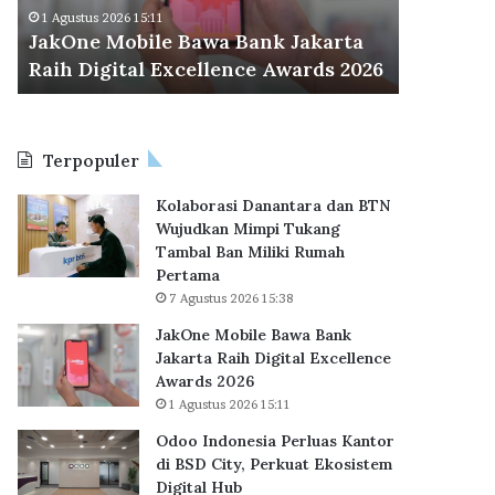
M
d
Odoo Ind
1 Agustus 2026 15:11
o
o
JakOne Mobile Bawa Bank Jakarta
BSD City
b
n
Raih Digital Excellence Awards 2026
Hub
i
e
l
s
e
i
B
a
Terpopuler
a
P
w
e
Kolaborasi Danantara dan BTN
a
r
Wujudkan Mimpi Tukang
B
l
Tambal Ban Miliki Rumah
a
u
Pertama
n
a
7 Agustus 2026 15:38
k
s
J
K
JakOne Mobile Bawa Bank
a
a
Jakarta Raih Digital Excellence
k
n
Awards 2026
a
t
1 Agustus 2026 15:11
r
o
Odoo Indonesia Perluas Kantor
t
r
di BSD City, Perkuat Ekosistem
a
d
Digital Hub
R
i