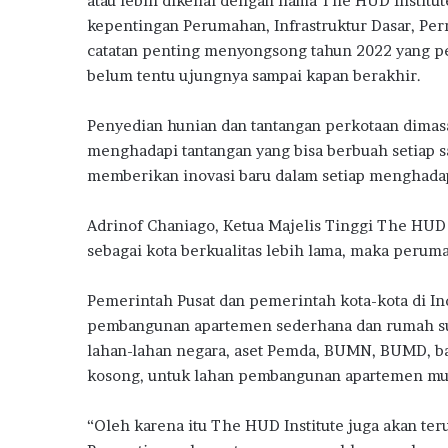
atau lebih dikenal dengan nama The HUD Instit
w
b
te
s
g
e
kepentingan Perumahan, Infrastruktur Dasar, P
a
o
r
A
ra
catatan penting menyongsong tahun 2022 yang pe
r
d
belum tentu ujungnya sampai kapan berakhir.
o
p
m
s
k
p
2
Penyedian hunian dan tantangan perkotaan dimas
0
menghadapi tantangan yang bisa berbuah setiap 
2
memberikan inovasi baru dalam setiap menghadap
6
Adrinof Chaniago, Ketua Majelis Tinggi The HUD
sebagai kota berkualitas lebih lama, maka peruma
Pemerintah Pusat dan pemerintah kota-kota di I
pembangunan apartemen sederhana dan rumah sus
lahan-lahan negara, aset Pemda, BUMN, BUMD, ba
kosong, untuk lahan pembangunan apartemen mu
“Oleh karena itu The HUD Institute juga akan t