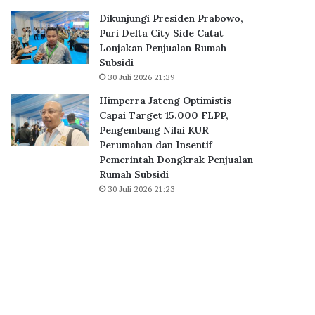
0
r
Dikunjungi Presiden Prabowo,
K
i
Puri Delta City Side Catat
P
D
Lonjakan Penjualan Rumah
R
e
Subsidi
S
l
30 Juli 2026 21:39
u
t
b
a
Himperra Jateng Optimistis
s
C
Capai Target 15.000 FLPP,
i
i
Pengembang Nilai KUR
d
t
Perumahan dan Insentif
i
y
Pemerintah Dongkrak Penjualan
D
S
Rumah Subsidi
i
i
30 Juli 2026 21:23
a
d
k
e
a
C
d
a
k
t
a
a
n
t
S
L