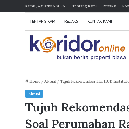
Kamis, Agustus 6 2026
Tentang Kami
Redaksi
Kon
TENTANG KAMI
REDAKSI
KONTAK KAMI
Home
/
Aktual
/
Tujuh Rekomendasi The HUD Institute
J
Aktual
a
Tujuh Rekomendas
k
O
teng Optimistis Capai
n
Soal Perumahan R
e
00 FLPP, Pengembang