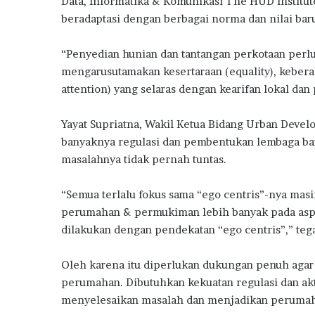
Data, Informatika & Komunikasi The HUD Institut
beradaptasi dengan berbagai norma dan nilai bar
“Penyedian hunian dan tantangan perkotaan per
mengarusutamakan kesertaraan (equality), keberag
attention) yang selaras dengan kearifan lokal dan
Yayat Supriatna, Wakil Ketua Bidang Urban Develo
banyaknya regulasi dan pembentukan lembaga ba
masalahnya tidak pernah tuntas.
“Semua terlalu fokus sama “ego centris”-nya mas
perumahan & permukiman lebih banyak pada aspe
dilakukan dengan pendekatan “ego centris”,” teg
Oleh karena itu diperlukan dukungan penuh aga
perumahan. Dibutuhkan kekuatan regulasi dan akt
menyelesaikan masalah dan menjadikan perumah