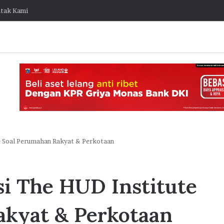
tak Kami
 Soal Perumahan Rakyat & Perkotaan
O
d
i The HUD Institute
o
o
I
akyat & Perkotaan
n
1 Agustus 2026 11:51