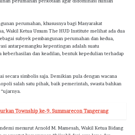
unan perumahan perkotaan agar didominasi hunian
ngunan perumahan, khususnya bagi Masyarakat
, Wakil Ketua Umum The HUD Institute melihat ada dua
t sebagai subyek pembangunan perumahan dan kedua,
asi antarpemangku kepentingan adalah suatu
a keberhasilan dan keadilan, bentuk kepedulian terhadap
i secara simbolis saja. Demikian pula dengan wacana
oli salah satu pihak, baik pemerintah, swasta bahkan
 “ujarnya.
urkan Township ke-9, Summarecon Tangerang
ndemi menurut Arnold M. Mamesah, Wakil Ketua Bidang