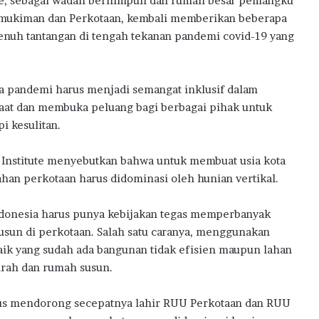
ute, sebagai wadah berhimpun dan rumah besar pemangku
t
ermukiman dan Perkotaan, kembali memberikan beberapa
e
nuh tantangan di tengah tekanan pandemi covid-19 yang
m
D
i
g
a pandemi harus menjadi semangat inklusif dalam
i
saat dan membuka peluang bagi berbagai pihak untuk
t
i kesulitan.
a
l
H
 Institute menyebutkan bahwa untuk membuat usia kota
u
han perkotaan harus didominasi oleh hunian vertikal.
b
ndonesia harus punya kebijakan tegas memperbanyak
un di perkotaan. Salah satu caranya, menggunakan
ik yang sudah ada bangunan tidak efisien maupun lahan
rah dan rumah susun.
erus mendorong secepatnya lahir RUU Perkotaan dan RUU