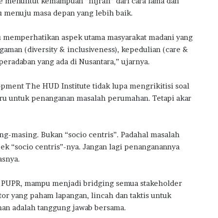
e menuntut kemampuan “hijrah” dari cara lama dan
u menuju masa depan yang lebih baik.
lu memperhatikan aspek utama masyarakat madani yang
aman (diversity & inclusiveness), kepedulian (care &
 peradaban yang ada di Nusantara,” ujarnya.
pment The HUD Institute tidak lupa mengrikitisi soal
ru untuk penanganan masalah perumahan. Tetapi akar
ing-masing. Bukan “socio centris”. Padahal masalah
k “socio centris”-nya. Jangan lagi penanganannya
asnya.
r PUPR, mampu menjadi bridging semua stakeholder
or yang paham lapangan, lincah dan taktis untuk
an adalah tanggung jawab bersama.