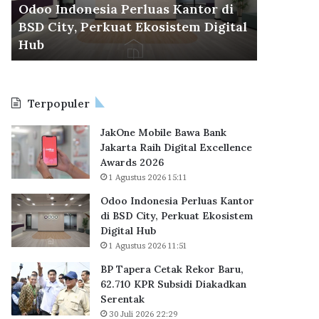
r
u
Dikunjun
30 Juli 2026 22:29
a
n
l
BP Tapera Cetak Rekor Baru, 62.710
Delta Ci
C
g
KPR Subsidi Diakadkan Serentak
Penjual
e
i
t
P
a
r
k
e
Terpopuler
R
s
e
i
JakOne Mobile Bawa Bank
k
d
Jakarta Raih Digital Excellence
o
e
Awards 2026
r
n
1 Agustus 2026 15:11
B
P
a
r
Odoo Indonesia Perluas Kantor
r
a
di BSD City, Perkuat Ekosistem
u
b
Digital Hub
,
o
1 Agustus 2026 11:51
6
w
BP Tapera Cetak Rekor Baru,
2
o
62.710 KPR Subsidi Diakadkan
.
,
Serentak
7
P
1
30 Juli 2026 22:29
u