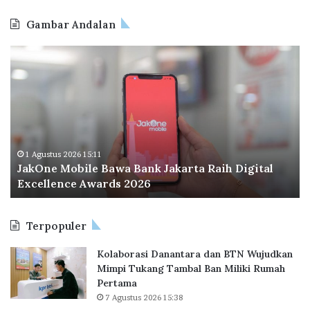
Gambar Andalan
J
O
a
d
k
o
O
o
n
I
e
n
M
d
o
o
1 Agustus 2026 15:11
JakOne Mobile Bawa Bank Jakarta Raih Digital
b
n
Excellence Awards 2026
i
e
l
s
e
i
Terpopuler
B
a
a
P
Kolaborasi Danantara dan BTN Wujudkan
w
e
Mimpi Tukang Tambal Ban Miliki Rumah
a
r
Pertama
B
l
7 Agustus 2026 15:38
a
u