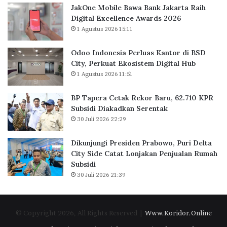
n
a
JakOne Mobile Bawa Bank Jakarta Raih
k
s
Digital Excellence Awards 2026
J
K
1 Agustus 2026 15:11
a
a
k
n
Odoo Indonesia Perluas Kantor di BSD
a
t
City, Perkuat Ekosistem Digital Hub
r
o
1 Agustus 2026 11:51
t
r
a
d
BP Tapera Cetak Rekor Baru, 62.710 KPR
R
i
Subsidi Diakadkan Serentak
a
B
30 Juli 2026 22:29
i
S
h
D
D
C
Dikunjungi Presiden Prabowo, Puri Delta
i
i
City Side Catat Lonjakan Penjualan Rumah
g
t
Subsidi
i
y
30 Juli 2026 21:39
t
,
a
P
l
e
© Copyright 2026, All Rights Reserved |
Www.Koridor.Online
E
r
x
k