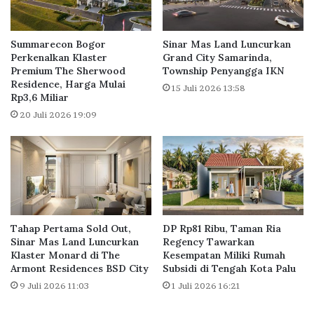
a
t
n
u
g
m
Summarecon Bogor
Sinar Mas Land Luncurkan
P
b
Perkenalkan Klaster
Grand City Samarinda,
e
Premium The Sherwood
Township Penyangga IKN
u
Residence, Harga Mulai
r
h
15 Juli 2026 13:58
Rp3,6 Miliar
t
a
u
n
20 Juli 2026 19:09
m
K
b
r
u
e
h
d
a
i
n
t
S
d
Tahap Pertama Sold Out,
DP Rp81 Ribu, Taman Ria
e
a
Sinar Mas Land Luncurkan
Regency Tawarkan
g
n
Klaster Monard di The
Kesempatan Miliki Rumah
m
P
Armont Residences BSD City
Subsidi di Tengah Kota Palu
e
e
9 Juli 2026 11:03
1 Juli 2026 16:21
n
m
b