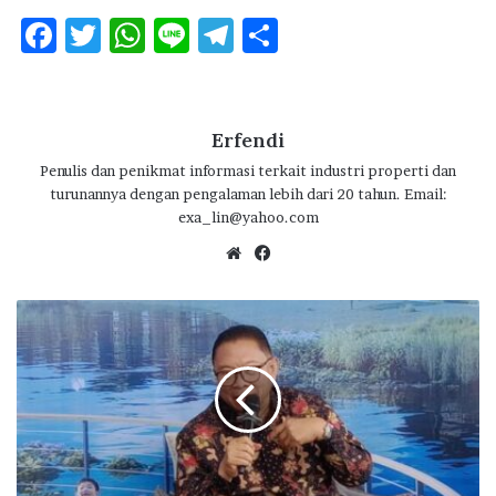
F
T
W
Li
T
S
ac
w
h
n
el
h
e
it
at
e
e
ar
b
te
s
g
e
Erfendi
o
r
A
ra
Penulis dan penikmat informasi terkait industri properti dan
turunannya dengan pengalaman lebih dari 20 tahun. Email:
o
p
m
exa_lin@yahoo.com
k
p
We
Fa
bsi
ce
te
bo
S
ok
u
m
m
a
r
e
c