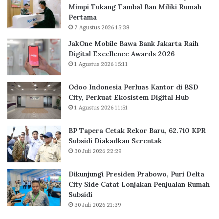
4
Mimpi Tukang Tambal Ban Miliki Rumah
r
%
Pertama
l
d
7 Agustus 2026 15:38
u
i
a
Q
JakOne Mobile Bawa Bank Jakarta Raih
s
3
Digital Excellence Awards 2026
K
/
1 Agustus 2026 15:11
a
2
n
0
Odoo Indonesia Perluas Kantor di BSD
t
2
City, Perkuat Ekosistem Digital Hub
o
4
1 Agustus 2026 11:51
r
d
BP Tapera Cetak Rekor Baru, 62.710 KPR
i
Subsidi Diakadkan Serentak
B
30 Juli 2026 22:29
S
D
C
Dikunjungi Presiden Prabowo, Puri Delta
i
City Side Catat Lonjakan Penjualan Rumah
t
Subsidi
y
30 Juli 2026 21:39
,