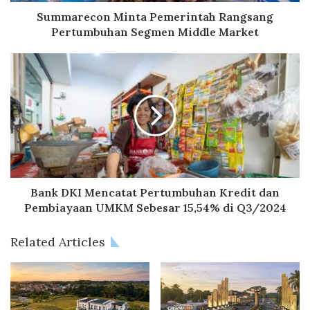
o
n
Summarecon Minta Pemerintah Rangsang
M
Pertumbuhan Segmen Middle Market
i
n
B
t
a
a
n
P
k
e
D
m
K
e
I
r
M
i
e
n
n
Bank DKI Mencatat Pertumbuhan Kredit dan
t
c
Pembiayaan UMKM Sebesar 15,54% di Q3/2024
a
a
h
t
Related Articles
R
a
a
t
n
P
g
e
s
r