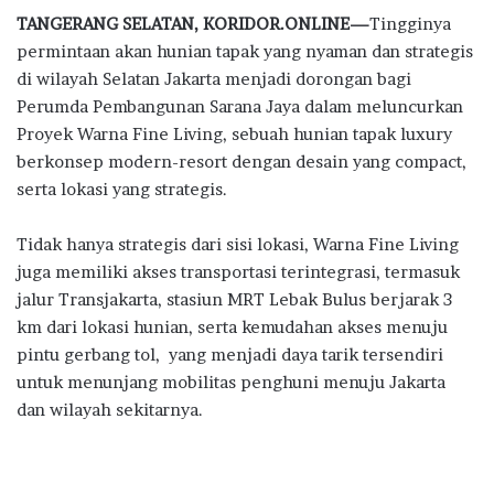
ac
w
h
n
el
h
TANGERANG SELATAN, KORIDOR.ONLINE—
Tingginya
e
it
at
e
e
ar
permintaan akan hunian tapak yang nyaman dan strategis
b
te
s
g
e
di wilayah Selatan Jakarta menjadi dorongan bagi
o
r
A
ra
Perumda Pembangunan Sarana Jaya dalam meluncurkan
Proyek Warna Fine Living, sebuah hunian tapak luxury
o
p
m
berkonsep modern-resort dengan desain yang compact,
k
p
serta lokasi yang strategis.
Tidak hanya strategis dari sisi lokasi, Warna Fine Living
juga memiliki akses transportasi terintegrasi, termasuk
jalur Transjakarta, stasiun MRT Lebak Bulus berjarak 3
km dari lokasi hunian, serta kemudahan akses menuju
pintu gerbang tol, yang menjadi daya tarik tersendiri
untuk menunjang mobilitas penghuni menuju Jakarta
dan wilayah sekitarnya.