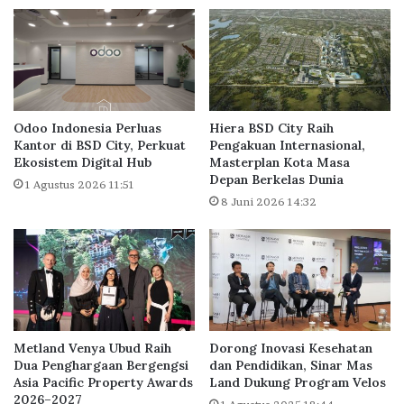
b
P
r
H
e
a
a
r
k
u
i
s
n
D
Odoo Indonesia Perluas
Hiera BSD City Raih
g
i
Kantor di BSD City, Perkuat
Pengakuan Internasional,
P
Ekosistem Digital Hub
Masterplan Kota Masa
l
Depan Berkelas Dunia
a
a
1 Agustus 2026 11:51
s
n
8 Juni 2026 14:32
a
j
r
u
M
t
o
k
d
a
e
n
r
d
Metland Venya Ubud Raih
Dorong Inovasi Kesehatan
n
e
Dua Penghargaan Bergengsi
dan Pendidikan, Sinar Mas
d
n
Asia Pacific Property Awards
Land Dukung Program Velos
a
g
2026–2027