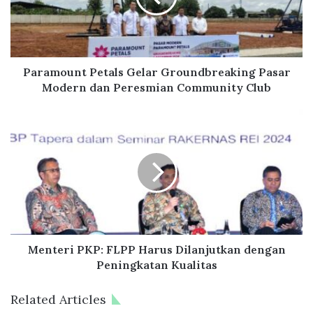
o
u
n
t
P
Paramount Petals Gelar Groundbreaking Pasar
e
Modern dan Peresmian Community Club
t
a
M
l
e
s
n
G
t
e
e
l
r
a
i
r
P
G
K
r
P
Menteri PKP: FLPP Harus Dilanjutkan dengan
o
:
Peningkatan Kualitas
u
F
n
L
Related Articles
d
P