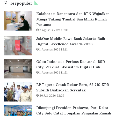
Terpopuler
a
k
b
P
R
Kolaborasi Danantara dan BTN Wujudkan
e
e
Mimpi Tukang Tambal Ban Miliki Rumah
r
k
Pertama
l
o
7 Agustus 2026 15:38
u
r
a
B
JakOne Mobile Bawa Bank Jakarta Raih
s
a
Digital Excellence Awards 2026
K
r
1 Agustus 2026 15:11
a
u
n
,
Odoo Indonesia Perluas Kantor di BSD
t
6
City, Perkuat Ekosistem Digital Hub
o
2
1 Agustus 2026 11:51
r
.
d
7
BP Tapera Cetak Rekor Baru, 62.710 KPR
i
1
Subsidi Diakadkan Serentak
B
0
30 Juli 2026 22:29
S
K
D
P
C
R
Dikunjungi Presiden Prabowo, Puri Delta
i
S
City Side Catat Lonjakan Penjualan Rumah