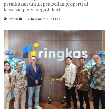
permintaan untuk pembelian properti di
kawasan penyangga Jakarta
Erfendi
S
6 Desember 2024 14:19
e
n
d
a
n
e
m
a
i
l