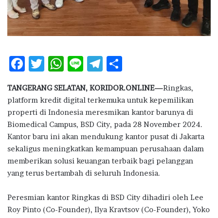
F
T
W
Li
T
S
ac
w
h
n
el
h
TANGERANG SELATAN, KORIDOR.ONLINE—
Ringkas,
e
it
at
e
e
ar
platform kredit digital terkemuka untuk kepemilikan
b
te
s
g
e
properti di Indonesia meresmikan kantor barunya di
o
r
A
ra
Biomedical Campus, BSD City, pada 28 November 2024.
Kantor baru ini akan mendukung kantor pusat di Jakarta
o
p
m
sekaligus meningkatkan kemampuan perusahaan dalam
k
p
memberikan solusi keuangan terbaik bagi pelanggan
yang terus bertambah di seluruh Indonesia.
Peresmian kantor Ringkas di BSD City dihadiri oleh Lee
Roy Pinto (Co-Founder), Ilya Kravtsov (Co-Founder), Yoko