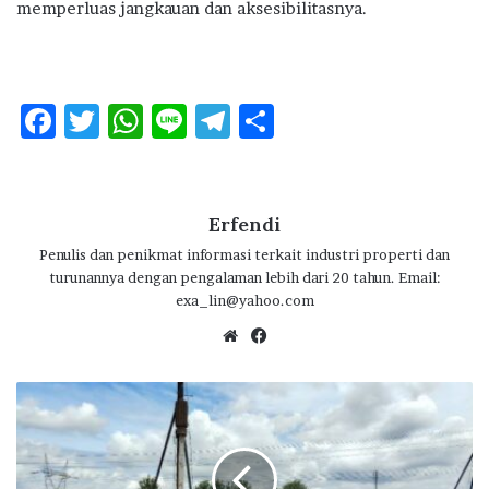
memperluas jangkauan dan aksesibilitasnya.
F
T
W
Li
T
S
ac
w
h
n
el
h
e
it
at
e
e
ar
b
te
s
g
e
Erfendi
o
r
A
ra
Penulis dan penikmat informasi terkait industri properti dan
turunannya dengan pengalaman lebih dari 20 tahun. Email:
o
p
m
exa_lin@yahoo.com
k
p
We
Fa
bsi
ce
te
bo
P
ok
a
r
a
m