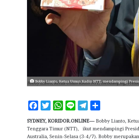
o
n
j
a
k
a
n
P
e
n
j
u
a
Bobby Lianto, Ketua Umun Kadin NTT, mendampingi Preside
Bobby Lianto, Ketua Umun Kadin NTT, mendampingi Preside
l
a
n
F
T
W
Li
T
S
R
ac
w
h
n
el
h
u
m
SYDNEY, KORIDOR.ONLINE—
Bobby Lianto, Ketu
e
it
at
e
e
ar
a
Tenggara Timur (NTT),
ikut mendampingi Presid
b
te
s
g
e
h
Australia, Senin-Selasa (3-4/7). Bobby merupakan