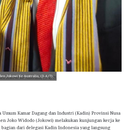
l
B
a
n
M
i
l
i
k
i
R
u
m
n Jokowi Ke Australia, (3-4/7).
n Jokowi Ke Australia, (3-4/7).
a
h
P
e
r
t
a Umum Kamar Dagang dan Industri (Kadin) Provinsi Nusa
a
en Joko Widodo (Jokowi) melakukan kunjungan kerja ke
m
 bagian dari delegasi Kadin Indonesia yang langsung