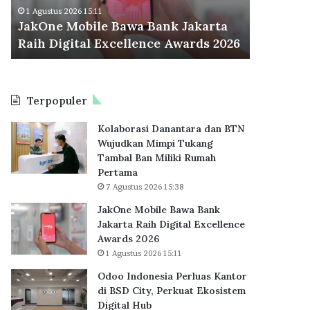
M
d
Odoo Ind
1 Agustus 2026 15:11
o
o
JakOne Mobile Bawa Bank Jakarta
BSD City
b
n
Raih Digital Excellence Awards 2026
Hub
i
e
l
s
e
i
B
a
Terpopuler
a
P
w
e
Kolaborasi Danantara dan BTN
a
r
Wujudkan Mimpi Tukang
B
l
Tambal Ban Miliki Rumah
a
u
Pertama
n
a
7 Agustus 2026 15:38
k
s
J
K
JakOne Mobile Bawa Bank
a
a
Jakarta Raih Digital Excellence
k
n
Awards 2026
a
t
1 Agustus 2026 15:11
r
o
Odoo Indonesia Perluas Kantor
t
r
di BSD City, Perkuat Ekosistem
a
d
Digital Hub
R
i