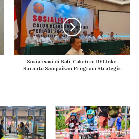
S
o
s
i
a
l
i
s
a
s
Sosialisasi di Bali, Caketum REI Joko
i
Suranto Sampaikan Program Strategis
d
i
B
a
l
i
,
C
a
k