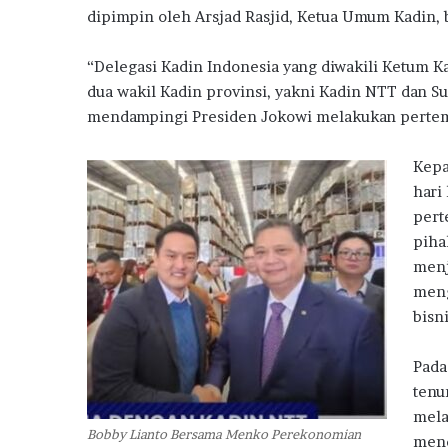
S
o
r
A
ra
dipimpin oleh Arsjad Rasjid, Ketua Umum Kadin,
u
o
p
m
b
s
“Delegasi Kadin Indonesia yang diwakili Ketum Ka
k
p
i
dua wakil Kadin provinsi, yakni Kadin NTT dan 
d
mendampingi Presiden Jokowi melakukan pertemu
i
Kepa
hari
pert
piha
menj
meng
bisn
Pada
tenu
mela
Bobby Lianto Bersama Menko Perekonomian
mend