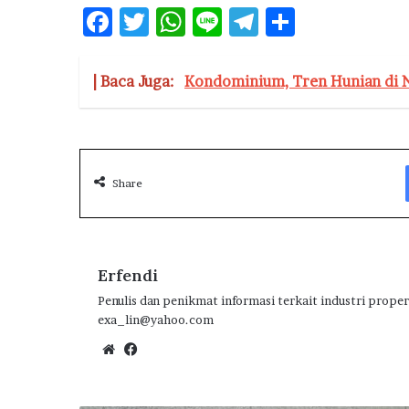
F
T
W
Li
T
S
ac
w
h
n
el
h
e
it
at
e
e
ar
| Baca Juga:
Kondominium, Tren Hunian di N
b
te
s
g
e
o
r
A
ra
o
p
m
Share
k
p
Erfendi
Penulis dan penikmat informasi terkait industri proper
exa_lin@yahoo.com
We
Fa
bsi
ce
te
bo