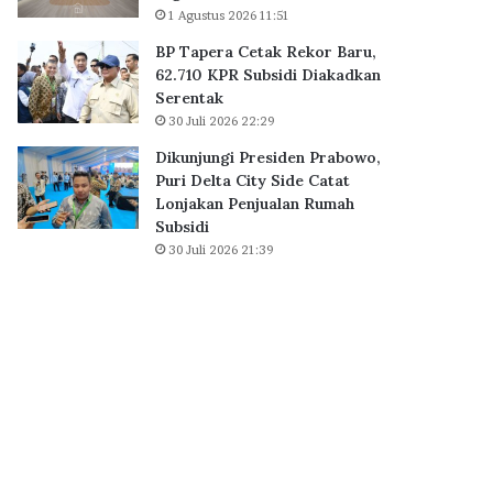
a
1 Agustus 2026 11:51
B
i
S
BP Tapera Cetak Rekor Baru,
h
D
62.710 KPR Subsidi Diakadkan
D
C
Serentak
i
i
30 Juli 2026 22:29
g
t
i
y
Dikunjungi Presiden Prabowo,
t
,
Puri Delta City Side Catat
a
P
Lonjakan Penjualan Rumah
l
e
Subsidi
E
r
30 Juli 2026 21:39
x
k
c
u
e
a
l
t
l
E
e
k
n
o
c
s
e
i
A
s