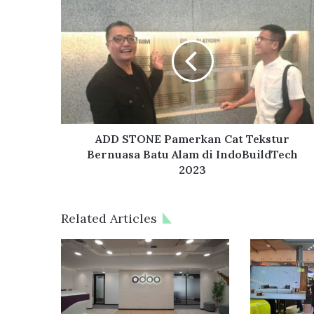
ok
A
D
D
S
T
O
N
E
P
a
ADD STONE Pamerkan Cat Tekstur
m
Bernuasa Batu Alam di IndoBuildTech
e
2023
r
k
a
Related Articles
n
C
a
t
T
e