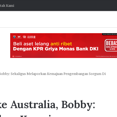
tak Kami
 Bobby: Sekaligus Melaporkan Kemajuan Pengembangan Sorgum Di
K
o
l
e Australia, Bobby:
a
b
o
7 Agustus 2026 15:38