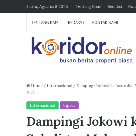
Sabtu, Agustus 8 2026
Tentang Kami
Redaksi
Kon
TENTANG KAMI
REDAKSI
KONTAK KAMI
Home
/
Internasional
/
Dampingi Jokowi ke Australia,
NTT
D
i
Internasional
Lipsus
k
Dampingi Jokowi k
u
n
j
30 Juli 2026 21:39