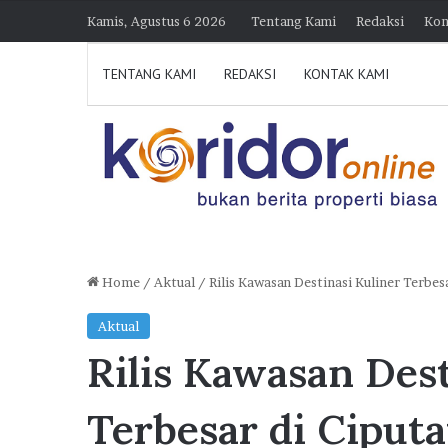
Kamis, Agustus 6 2026
Tentang Kami
Redaksi
Kon
TENTANG KAMI
REDAKSI
KONTAK KAMI
Home
/
Aktual
/
Rilis Kawasan Destinasi Kuliner Terb
J
Aktual
a
Rilis Kawasan Dest
k
O
teng Optimistis Capai
n
Terbesar di Ciput
e
00 FLPP, Pengembang