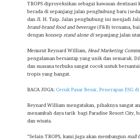
w
TROPS diproyeksikan sebagai kawasan destinasi ku
k
p
a
berada di sepanjang jalan penghubung baru (sed
r
dan Jl. H. Taip. Jalan penghubung ini menjadi Jal
d
brand-brand
food and beverage
(F&B) ternama, ba
s
dengan konsep
stand alone di
sepanjang jalan uta
2
0
2
Menurut Reynard William,
Head Marketing Commu
6
pengalaman bersantap yang unik dan semarak. Dike
dan suasana terbuka sangat cocok untuk bersanta
tropis yang hangat.
BACA JUGA:
Ceruk Pasar Besar, Penerapan ESG di
Reynard William mengatakan, pihaknya sangat an
menambah daya tarik bagi Paradise Resort City, b
dan wisata.
”Selain TROPS, kami juga akan membangun
mall