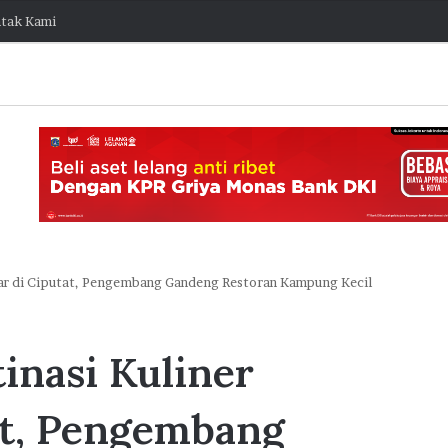
tak Kami
esar di Ciputat, Pengembang Gandeng Restoran Kampung Kecil
O
d
inasi Kuliner
o
o
I
at, Pengembang
n
1 Agustus 2026 11:51