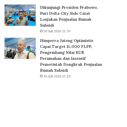
0
r
Dikunjungi Presiden Prabowo,
K
i
Puri Delta City Side Catat
P
D
Lonjakan Penjualan Rumah
R
e
Subsidi
S
l
30 Juli 2026 21:39
u
t
b
a
Himperra Jateng Optimistis
s
C
Capai Target 15.000 FLPP,
i
i
Pengembang Nilai KUR
d
t
Perumahan dan Insentif
i
y
Pemerintah Dongkrak Penjualan
D
S
Rumah Subsidi
i
i
30 Juli 2026 21:23
a
d
k
e
a
C
d
a
k
t
a
a
n
t
S
L