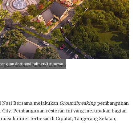
B
S
D
C
i
t
y
,
P
e
mbangkan destinasi kuliner/Istimewa
bangkan destinasi kuliner/Istimewa
r
k
u
a
t
E
l Nasi Bersama melakukan
Groundbreaking
pembangunan
k
rt City. Pembangunan restoran ini yang merupakan bagian
o
asi kuliner terbesar di Ciputat, Tangerang Selatan,
s
i
s