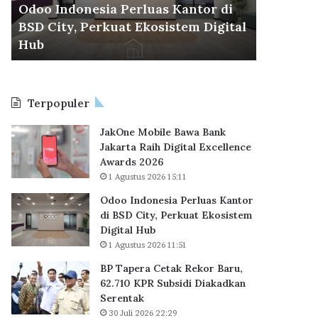
r
u
Dikunjun
30 Juli 2026 22:29
a
n
l
BP Tapera Cetak Rekor Baru, 62.710
Delta Ci
C
g
KPR Subsidi Diakadkan Serentak
Penjual
e
i
t
P
a
r
k
e
Terpopuler
R
s
e
i
JakOne Mobile Bawa Bank
k
d
Jakarta Raih Digital Excellence
o
e
Awards 2026
r
n
1 Agustus 2026 15:11
B
P
a
r
Odoo Indonesia Perluas Kantor
r
a
di BSD City, Perkuat Ekosistem
u
b
Digital Hub
,
o
1 Agustus 2026 11:51
6
w
BP Tapera Cetak Rekor Baru,
2
o
62.710 KPR Subsidi Diakadkan
.
,
Serentak
7
P
1
30 Juli 2026 22:29
u