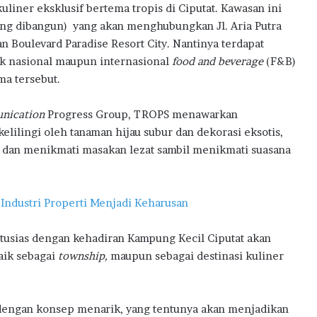
t
liner eksklusif bertema tropis di Ciputat. Kawasan ini
e
ang dibangun) yang akan menghubungkan Jl. Aria Putra
m
an Boulevard Paradise Resort City. Nantinya terdapat
D
ik nasional maupun internasional
food and beverage
(F&B)
i
ma tersebut.
g
i
t
nication
Progress Group, TROPS menawarkan
a
lilingi oleh tanaman hijau subur dan dekorasi eksotis,
l
i dan menikmati masakan lezat sambil menikmati suasana
H
u
b
 Industri Properti Menjadi Keharusan
tusias dengan kehadiran Kampung Kecil Ciputat akan
aik sebagai
township,
maupun sebagai destinasi kuliner
dengan konsep menarik, yang tentunya akan menjadikan