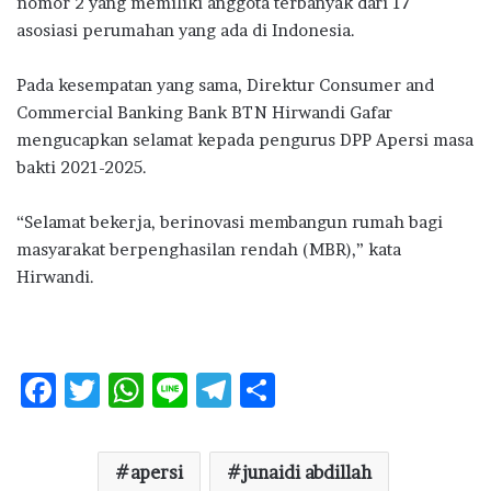
nomor 2 yang memiliki anggota terbanyak dari 17
asosiasi perumahan yang ada di Indonesia.
Pada kesempatan yang sama, Direktur Consumer and
Commercial Banking Bank BTN Hirwandi Gafar
mengucapkan selamat kepada pengurus DPP Apersi masa
bakti 2021-2025.
“Selamat bekerja, berinovasi membangun rumah bagi
masyarakat berpenghasilan rendah (MBR),” kata
Hirwandi.
F
T
W
Li
T
S
ac
w
h
n
el
h
e
it
at
e
e
ar
apersi
junaidi abdillah