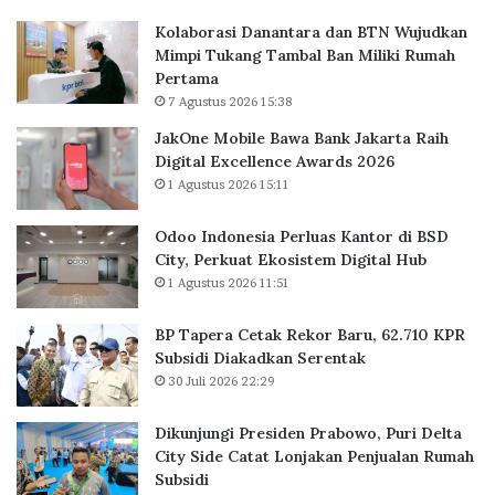
P
R
Kolaborasi Danantara dan BTN Wujudkan
e
e
Mimpi Tukang Tambal Ban Miliki Rumah
r
k
Pertama
l
o
7 Agustus 2026 15:38
u
r
a
B
JakOne Mobile Bawa Bank Jakarta Raih
s
a
Digital Excellence Awards 2026
K
r
1 Agustus 2026 15:11
a
u
n
,
Odoo Indonesia Perluas Kantor di BSD
t
6
City, Perkuat Ekosistem Digital Hub
o
2
1 Agustus 2026 11:51
r
.
d
7
BP Tapera Cetak Rekor Baru, 62.710 KPR
i
1
Subsidi Diakadkan Serentak
B
0
30 Juli 2026 22:29
S
K
D
P
C
R
Dikunjungi Presiden Prabowo, Puri Delta
i
S
City Side Catat Lonjakan Penjualan Rumah
t
u
Subsidi