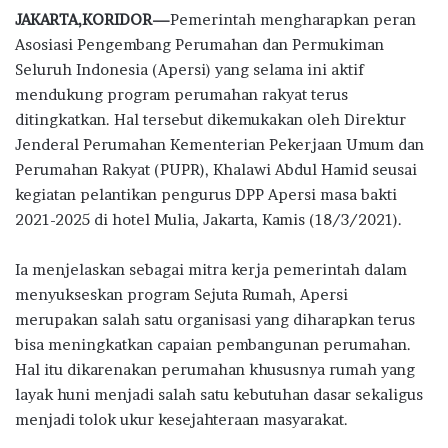
ac
w
h
n
el
h
JAKARTA,KORIDOR—
Pemerintah mengharapkan peran
e
it
at
e
e
ar
Asosiasi Pengembang Perumahan dan Permukiman
b
te
s
g
e
Seluruh Indonesia (Apersi) yang selama ini aktif
o
r
A
ra
mendukung program perumahan rakyat terus
ditingkatkan. Hal tersebut dikemukakan oleh Direktur
o
p
m
Jenderal Perumahan Kementerian Pekerjaan Umum dan
k
p
Perumahan Rakyat (PUPR), Khalawi Abdul Hamid seusai
kegiatan pelantikan pengurus DPP Apersi masa bakti
2021-2025 di hotel Mulia, Jakarta, Kamis (18/3/2021).
Ia menjelaskan sebagai mitra kerja pemerintah dalam
menyukseskan program Sejuta Rumah, Apersi
merupakan salah satu organisasi yang diharapkan terus
bisa meningkatkan capaian pembangunan perumahan.
Hal itu dikarenakan perumahan khususnya rumah yang
layak huni menjadi salah satu kebutuhan dasar sekaligus
menjadi tolok ukur kesejahteraan masyarakat.