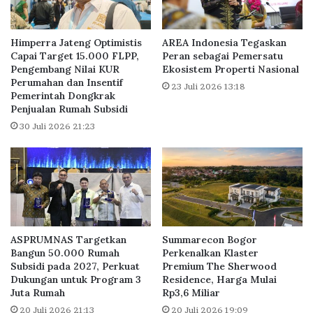
s
S
i
e
S
r
Himperra Jateng Optimistis
AREA Indonesia Tegaskan
i
a
Capai Target 15.000 FLPP,
Peran sebagai Pemersatu
P
Pengembang Nilai KUR
Ekosistem Properti Nasional
n
Perumahan dan Insentif
e
g
23 Juli 2026 13:18
Pemerintah Dongkrak
t
D
Penjualan Rumah Subsidi
r
a
30 Juli 2026 21:23
u
p
k
a
T
t
a
B
k
e
A
r
k
k
a
a
ASPRUMNAS Targetkan
Summarecon Bogor
n
h
Bangun 50.000 Rumah
Perkenalkan Klaster
H
D
Subsidi pada 2027, Perkuat
Premium The Sherwood
a
P
Dukungan untuk Program 3
Residence, Harga Mulai
m
0
Juta Rumah
Rp3,6 Miliar
b
%
20 Juli 2026 21:13
20 Juli 2026 19:09