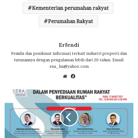
b
te
s
g
e
o
r
Kementerian perumahan rakyat
A
ra
o
p
m
Perumahan Rakyat
k
p
Erfendi
Penulis dan penikmat informasi terkait industri properti dan
turunannya dengan pengalaman lebih dari 20 tahun. Email:
exa_lin@yahoo.com
We
Fa
bsi
ce
te
bo
P
ok
P
D
P
P
Y
a
k