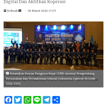
Digital Dan Aktifkan Koperasi
Erfendi
S
18 Maret 2021 17:19
e
n
d
a
n
e
m
a
i
l
Pelantikan Dewan Pengurus Pusat (DPP) Asosiasi Pengembang
Pelantikan Dewan Pengurus Pusat (DPP) Asosiasi Pengembang
Perumahan dan Permukiman Seluruh Indonesia (Apersi) Periode
Perumahan dan Permukiman Seluruh Indonesia (Apersi) Periode
2021-2025
2021-2025
F
T
W
Li
T
S