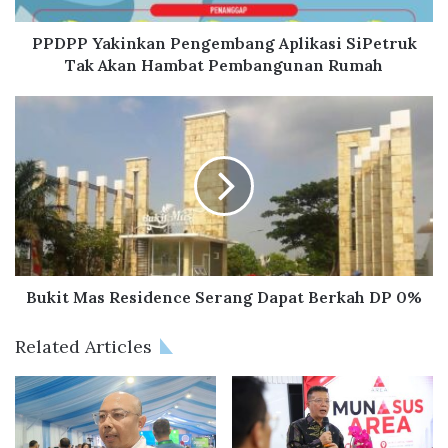
i
n
PPDPP Yakinkan Pengembang Aplikasi SiPetruk
k
Tak Akan Hambat Pembangunan Rumah
a
n
B
P
u
e
k
n
i
g
t
e
M
m
a
b
s
a
R
n
e
Bukit Mas Residence Serang Dapat Berkah DP 0%
g
s
A
i
Related Articles
p
d
l
e
i
n
k
c
a
e