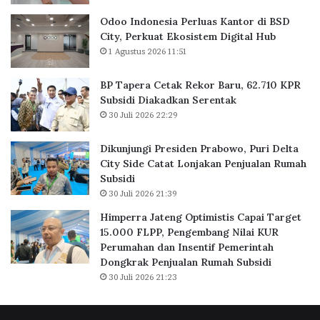
u
r
a
B
Odoo Indonesia Perluas Kantor di BSD
s
a
City, Perkuat Ekosistem Digital Hub
K
r
1 Agustus 2026 11:51
a
u
n
,
BP Tapera Cetak Rekor Baru, 62.710 KPR
t
6
Subsidi Diakadkan Serentak
o
2
30 Juli 2026 22:29
r
.
d
7
Dikunjungi Presiden Prabowo, Puri Delta
i
1
City Side Catat Lonjakan Penjualan Rumah
B
0
Subsidi
S
K
30 Juli 2026 21:39
D
P
C
R
Himperra Jateng Optimistis Capai Target
i
S
15.000 FLPP, Pengembang Nilai KUR
t
u
Perumahan dan Insentif Pemerintah
y
b
Dongkrak Penjualan Rumah Subsidi
,
s
30 Juli 2026 21:23
P
i
e
d