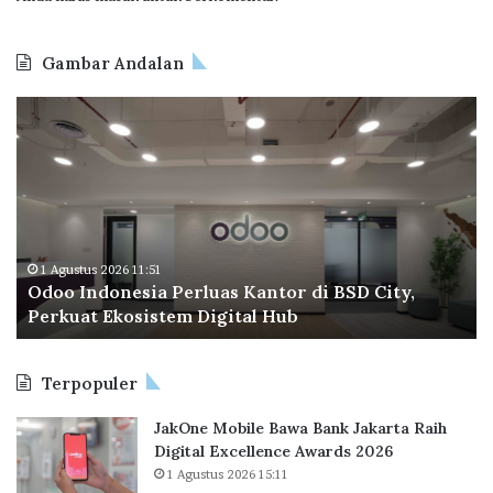
a
p
Gambar Andalan
e
r
O
B
a
d
P
o
T
o
a
I
p
n
e
d
r
o
a
1 Agustus 2026 11:51
Odoo Indonesia Perluas Kantor di BSD City,
n
C
Perkuat Ekosistem Digital Hub
e
e
s
t
i
a
Terpopuler
a
k
P
R
JakOne Mobile Bawa Bank Jakarta Raih
e
e
Digital Excellence Awards 2026
r
k
1 Agustus 2026 15:11
l
o