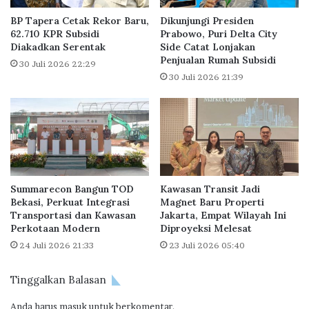
A
a
P
a
BP Tapera Cetak Rekor Baru,
Dikunjungi Presiden
E
t
62.710 KPR Subsidi
Prabowo, Puri Delta City
R
Diakadkan Serentak
Side Catat Lonjakan
k
Penjualan Rumah Subsidi
S
a
30 Juli 2026 22:29
I
n
30 Juli 2026 21:39
D
P
a
e
t
m
a
b
n
i
g
a
i
y
Summarecon Bangun TOD
Kawasan Transit Jadi
K
a
Bekasi, Perkuat Integrasi
Magnet Baru Properti
a
a
Transportasi dan Kawasan
Jakarta, Empat Wilayah Ini
n
n
Perkotaan Modern
Diproyeksi Melesat
t
T
24 Juli 2026 21:33
23 Juli 2026 05:40
o
a
r
p
B
e
Tinggalkan Balasan
P
r
T
Anda harus
masuk
untuk berkomentar.
a