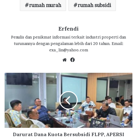
o
p
m
rumah murah
rumah subsidi
k
p
Erfendi
Penulis dan penikmat informasi terkait industri properti dan
turunannya dengan pengalaman lebih dari 20 tahun. Email:
exa_lin@yahoo.com
We
Fa
bsi
ce
te
bo
D
ok
a
r
u
r
a
t
D
a
n
Darurat Dana Kuota Bersubsidi FLPP, APERSI