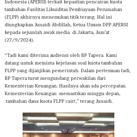
b
te
s
g
e
Indonesia (APERSI) terkait kepastian pencairan kuota
o
r
A
ra
tambahan Fasilitas Likuiditas Pembiayaan Perumahan
(FLPP) akhirnya menemukan titik terang. Hal ini
o
p
m
diungkapkan Junaidi Abdillah, Ketua Umum DPP APERSI
k
p
kepada sejumlah awak media di Jakarta, Jum’at
(27/9/2024).
“Tadi kami diterima audiensi oleh BP Tapera. Kami
datang untuk meminta kejelasan soal kuota tambahan
FLPP yang dijanjikan pemerintah. Dalam pertemuan tadi,
BP Tapera turut mengundang perwakilan dari
Kementerian Keuangan. Hasilnya akan ada percepatan.
Kementerian Keuangan memastikan minggu depan,
tambahan dana kuota FLPP cair!,” terang Junaidi.