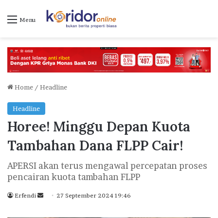
Menu
Home
/
Headline
Headline
Horee! Minggu Depan Kuota
Tambahan Dana FLPP Cair!
APERSI akan terus mengawal percepatan proses
pencairan kuota tambahan FLPP
Erfendi
S
27 September 2024 19:46
e