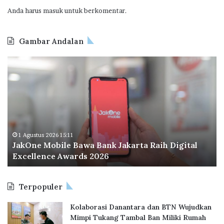
i
e
Anda harus
masuk
untuk berkomentar.
t
r
D
u
a
Gambar Andalan
m
r
a
i
J
O
h
K
a
d
a
e
k
o
n
t
O
o
e
n
I
r
e
n
p
M
d
u
o
o
1 Agustus 2026 15:11
r
JakOne Mobile Bawa Bank Jakarta Raih Digital
b
n
u
Excellence Awards 2026
i
e
k
l
s
a
e
i
n
Terpopuler
B
a
a
P
Kolaborasi Danantara dan BTN Wujudkan
w
e
Mimpi Tukang Tambal Ban Miliki Rumah
a
r