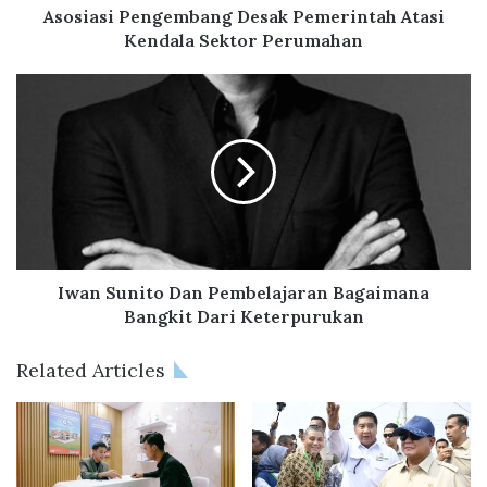
e
Asosiasi Pengembang Desak Pemerintah Atasi
n
Kendala Sektor Perumahan
g
e
I
m
w
b
a
a
n
n
S
g
u
D
n
e
i
s
t
a
o
Iwan Sunito Dan Pembelajaran Bagaimana
k
D
Bangkit Dari Keterpurukan
P
a
e
n
Related Articles
m
P
e
e
r
m
i
b
n
e