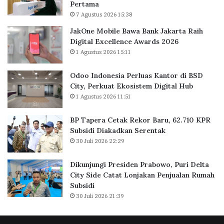
Pertama
B
l
7 Agustus 2026 15:38
a
u
n
a
JakOne Mobile Bawa Bank Jakarta Raih
k
s
Digital Excellence Awards 2026
J
K
1 Agustus 2026 15:11
a
a
k
n
Odoo Indonesia Perluas Kantor di BSD
a
t
City, Perkuat Ekosistem Digital Hub
r
o
1 Agustus 2026 11:51
t
r
a
d
BP Tapera Cetak Rekor Baru, 62.710 KPR
R
i
Subsidi Diakadkan Serentak
a
B
30 Juli 2026 22:29
i
S
h
D
D
C
Dikunjungi Presiden Prabowo, Puri Delta
i
i
City Side Catat Lonjakan Penjualan Rumah
g
t
Subsidi
i
y
30 Juli 2026 21:39
t
,
a
P