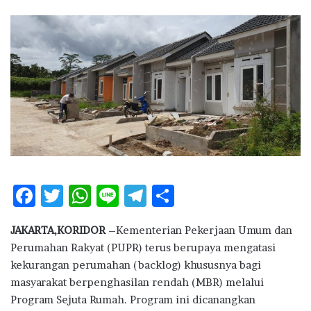
e
n
d
a
n
e
m
a
i
l
F
T
W
Li
T
S
ac
w
h
n
el
h
JAKARTA,KORIDOR
–Kementerian Pekerjaan Umum dan
e
it
at
e
e
ar
Perumahan Rakyat (PUPR) terus berupaya mengatasi
b
te
s
g
e
kekurangan perumahan (backlog) khususnya bagi
o
r
A
ra
masyarakat berpenghasilan rendah (MBR) melalui
Program Sejuta Rumah. Program ini dicanangkan
o
p
m