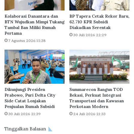
t
l
a
a
h
j
Kolaborasi Danantara dan
BP Tapera Cetak Rekor Baru,
A
a
BTN Wujudkan Mimpi Tukang
62.710 KPR Subsidi
t
Tambal Ban Miliki Rumah
Diakadkan Serentak
r
Pertama
a
a
30 Juli 2026 22:29
s
n
7 Agustus 2026 15:38
i
B
K
a
e
g
n
a
d
i
a
m
l
a
Dikunjungi Presiden
Summarecon Bangun TOD
a
n
Prabowo, Puri Delta City
Bekasi, Perkuat Integrasi
S
a
Side Catat Lonjakan
Transportasi dan Kawasan
e
B
Penjualan Rumah Subsidi
Perkotaan Modern
k
a
30 Juli 2026 21:39
24 Juli 2026 21:33
t
n
o
g
r
k
Tinggalkan Balasan
P