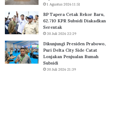
a
1 Agustus 2026 11:51
B
i
S
BP Tapera Cetak Rekor Baru,
h
D
62.710 KPR Subsidi Diakadkan
D
C
Serentak
i
i
30 Juli 2026 22:29
g
t
i
y
Dikunjungi Presiden Prabowo,
t
,
Puri Delta City Side Catat
a
P
Lonjakan Penjualan Rumah
l
e
Subsidi
E
r
30 Juli 2026 21:39
x
k
c
u
e
a
l
t
l
E
e
k
n
o
c
s
e
i
A
s