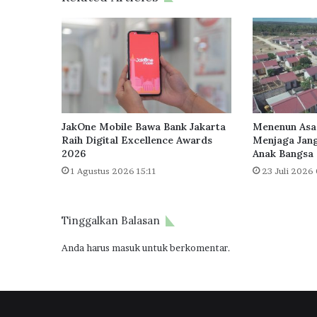
r
A
s
i
n
g
d
a
l
JakOne Mobile Bawa Bank Jakarta
Menenun Asa
a
Raih Digital Excellence Awards
Menjaga Jang
m
2026
Anak Bangsa
P
1 Agustus 2026 15:11
23 Juli 2026 
r
o
g
Tinggalkan Balasan
r
a
Anda harus
masuk
untuk berkomentar.
m
3
J
u
t