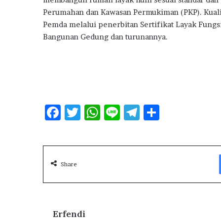
Perumahan dan Kawasan Permukiman (PKP). Kualit
Pemda melalui penerbitan Sertifikat Layak Fungs
Bangunan Gedung dan turunannya.
F
T
W
Li
T
S
ac
w
h
n
el
h
e
it
at
e
e
ar
b
te
s
g
e
Share
o
r
A
ra
o
p
m
k
p
Erfendi