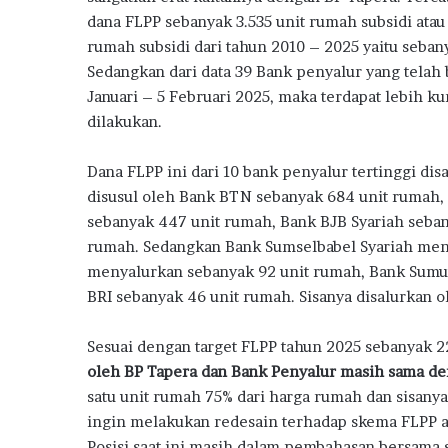
o
p
m
o
dana FLPP sebanyak 3.535 unit rumah subsidi atau
k
p
n
rumah subsidi dari tahun 2010 – 2025 yaitu sebany
j
Sedangkan dari data 39 Bank penyalur yang telah
a
k
Januari – 5 Februari 2025, maka terdapat lebih k
a
dilakukan.
n
P
Dana FLPP ini dari 10 bank penyalur tertinggi di
e
disusul oleh Bank BTN sebanyak 684 unit rumah, d
n
j
sebanyak 447 unit rumah, Bank BJB Syariah seban
u
rumah. Sedangkan Bank Sumselbabel Syariah meny
a
menyalurkan sebanyak 92 unit rumah, Bank Sumut
l
BRI sebanyak 46 unit rumah. Sisanya disalurkan o
a
n
R
Sesuai dengan target FLPP tahun 2025 sebanyak 2
u
oleh BP Tapera dan Bank Penyalur masih sama den
m
satu unit rumah 75% dari harga rumah dan sisan
a
ingin melakukan redesain terhadap skema FLPP 
h
Posisi saat ini masih dalam pembahasan bersama