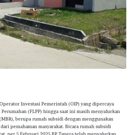
u
d
k
a
n
M
i
m
p
i
T
u
k
a
n
g
Operator Investasi Pemerintah (OIP) yang dipercaya
T
n Perumahan (FLPP) hingga saat ini masih menyalurkan
a
 (MBR), berupa rumah subsidi dengan menggunakan
m
b
t dari pemahaman masyarakat. Bicara rumah subsidi
a
tat, per 5 Februari 2025 BP Tapera telah menyalurkan