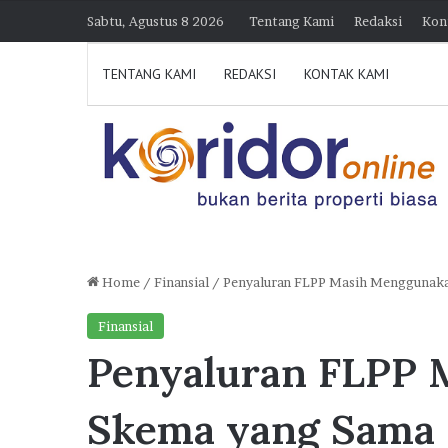
Sabtu, Agustus 8 2026
Tentang Kami
Redaksi
Kon
TENTANG KAMI
REDAKSI
KONTAK KAMI
Home
/
Finansial
/
Penyaluran FLPP Masih Menggunak
D
Finansial
i
Penyaluran FLPP
k
u
n
Skema yang Sama
j
30 Juli 2026 21:39