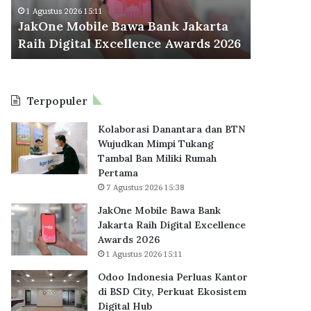
M
d
Odoo Ind
1 Agustus 2026 15:11
o
o
JakOne Mobile Bawa Bank Jakarta
BSD City
b
n
Raih Digital Excellence Awards 2026
Hub
i
e
l
s
e
i
B
a
Terpopuler
a
P
w
e
Kolaborasi Danantara dan BTN
a
r
Wujudkan Mimpi Tukang
B
l
Tambal Ban Miliki Rumah
a
u
Pertama
n
a
7 Agustus 2026 15:38
k
s
J
K
JakOne Mobile Bawa Bank
a
a
Jakarta Raih Digital Excellence
k
n
Awards 2026
a
t
1 Agustus 2026 15:11
r
o
Odoo Indonesia Perluas Kantor
t
r
di BSD City, Perkuat Ekosistem
a
d
Digital Hub
R
i