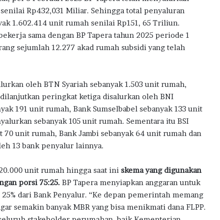
l
 senilai Rp432,031 Miliar. Sehingga total penyaluran
B
ak 1.602.414 unit rumah senilai Rp151, 65 Triliun.
a
 bekerja sama dengan BP Tapera tahun 2025 periode 1
n
M
urang sejumlah 12.277 akad rumah subsidi yang telah
i
l
i
salurkan oleh BTN Syariah sebanyak 1.503 unit rumah,
k
ilanjutkan peringkat ketiga disalurkan oleh BNI
i
R
yak 191 unit rumah, Bank Sumselbabel sebanyak 133 unit
u
alurkan sebanyak 105 unit rumah. Sementara itu BSI
m
 70 unit rumah, Bank Jambi sebanyak 64 unit rumah dan
a
leh 13 bank penyalur lainnya.
h
P
e
20.000 unit rumah hingga saat ini
skema yang digunakan
r
gan porsi 75:25.
BP Tapera menyiapkan anggaran untuk
t
ya 25% dari Bank Penyalur. “Ke depan pemerintah memang
a
agar semakin banyak MBR yang bisa menikmati dana FLPP.
m
 seluruh stakeholder perumahan, baik Kementerian