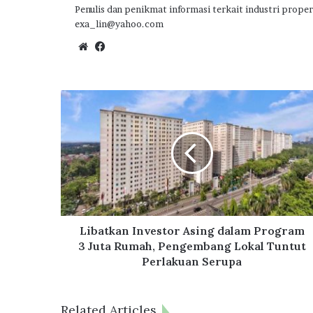
Penulis dan penikmat informasi terkait industri proper
exa_lin@yahoo.com
We
Fa
bsi
ce
te
bo
ok
L
i
b
a
t
k
a
n
I
n
Libatkan Investor Asing dalam Program
v
3 Juta Rumah, Pengembang Lokal Tuntut
e
Perlakuan Serupa
s
t
o
Related Articles