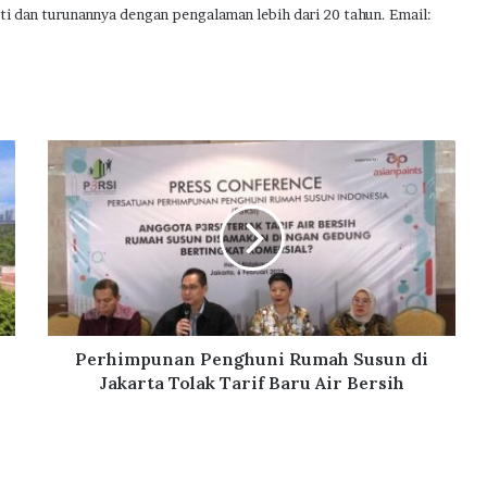
ti dan turunannya dengan pengalaman lebih dari 20 tahun. Email:
P
e
r
h
i
m
p
u
n
a
Perhimpunan Penghuni Rumah Susun di
n
Jakarta Tolak Tarif Baru Air Bersih
P
e
n
g