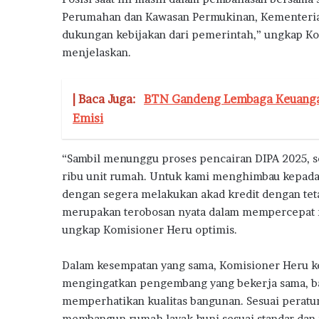
S
Perumahan dan Kawasan Permukinan, Kementeria
u
b
dukungan kebijakan dari pemerintah,” ungkap K
s
menjelaskan.
i
d
i
| Baca Juga:
BTN Gandeng Lembaga Keuangan
Emisi
“Sambil menunggu proses pencairan DIPA 2025, se
ribu unit rumah. Untuk kami menghimbau kepada
dengan segera melakukan akad kredit dengan te
merupakan terobosan nyata dalam mempercepat r
ungkap Komisioner Heru optimis.
Dalam kesempatan yang sama, Komisioner Heru k
mengingatkan pengembang yang bekerja sama, ba
memperhatikan kualitas bangunan. Sesuai perat
membangun rumah layak huni sesuai standar dan