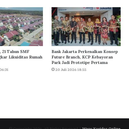
h
u
n
i
R
u
m
a
h
, 21 Tahun SMF
Bank Jakarta Perkenalkan Konsep
S
kar Likuiditas Rumah
Future Branch, KCP Kebayoran
u
Park Jadi Prototipe Pertama
s
06:31
20 Juli 2026 18:55
u
n
d
i
J
a
k
a
r
t
© Copyright 2026, All Rights Reserved |
Www.Koridor.Online