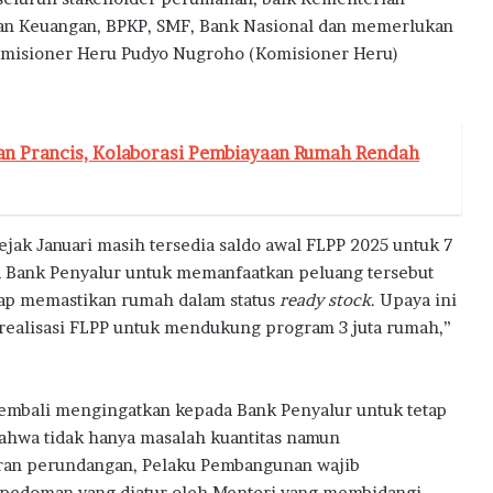
a
n Keuangan, BPKP, SMF, Bank Nasional dan memerlukan
omisioner Heru Pudyo Nugroho (Komisioner Heru)
 Prancis, Kolaborasi Pembiayaan Rumah Rendah
jak Januari masih tersedia saldo awal FLPP 2025 untuk 7
 Bank Penyalur untuk memanfaatkan peluang tersebut
tap memastikan rumah dalam status
ready stock
. Upaya ini
ealisasi FLPP untuk mendukung program 3 juta rumah,”
embali mengingatkan kepada Bank Penyalur untuk tetap
hwa tidak hanya masalah kuantitas namun
uran perundangan, Pelaku Pembangunan wajib
 pedoman yang diatur oleh Menteri yang membidangi