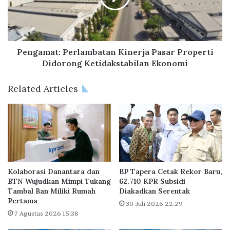
a
m
n
a
t
t
u
:
a
P
Pengamat: Perlambatan Kinerja Pasar Properti
n
e
Didorong Ketidakstabilan Ekonomi
B
r
e
l
Related Articles
a
a
s
m
i
b
s
a
w
t
a
a
B
n
a
K
Kolaborasi Danantara dan
BP Tapera Cetak Rekor Baru,
g
i
BTN Wujudkan Mimpi Tukang
62.710 KPR Subsidi
i
Tambal Ban Miliki Rumah
Diakadkan Serentak
n
Pertama
M
e
30 Juli 2026 22:29
a
r
7 Agustus 2026 15:38
h
j