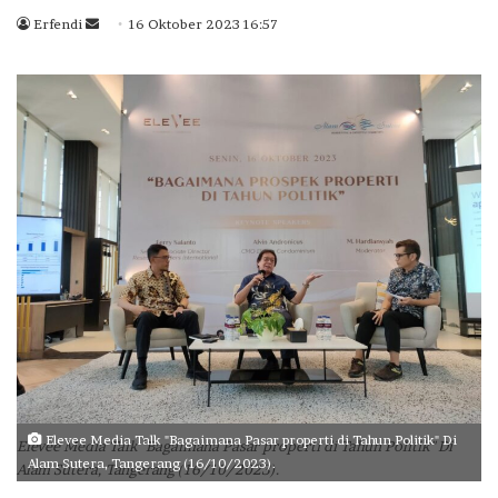
Erfendi
S
16 Oktober 2023 16:57
e
n
d
a
n
e
m
a
i
l
Elevee Media Talk "Bagaimana Pasar properti di Tahun Politik" Di
Elevee Media Talk "Bagaimana Pasar properti di Tahun Politik" Di
Alam Sutera, Tangerang (16/10/2023).
Alam Sutera, Tangerang (16/10/2023).