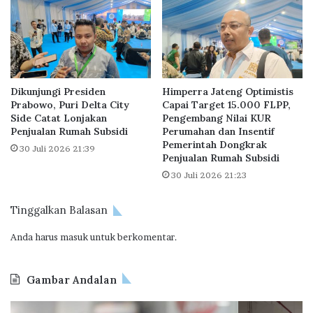
a
a
s
P
i
a
s
s
w
a
a
r
Dikunjungi Presiden
Himperra Jateng Optimistis
I
P
Prabowo, Puri Delta City
Capai Target 15.000 FLPP,
P
r
Side Catat Lonjakan
Pengembang Nilai KUR
B
o
Penjualan Rumah Subsidi
Perumahan dan Insentif
B
p
Pemerintah Dongkrak
30 Juli 2026 21:39
e
e
Penjualan Rumah Subsidi
r
r
30 Juli 2026 21:23
p
t
r
i
Tinggalkan Balasan
e
D
s
i
Anda harus
masuk
untuk berkomentar.
t
d
a
o
s
r
Gambar Andalan
i
o
n
O
B