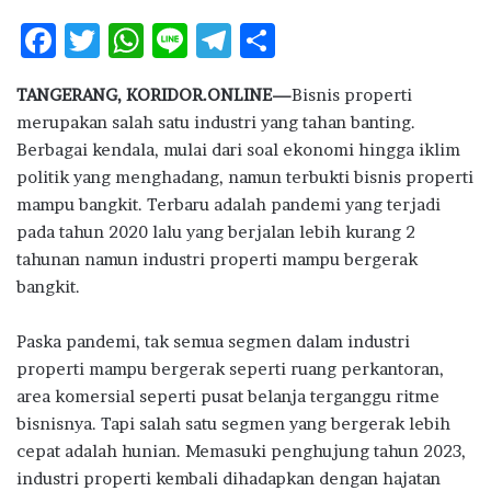
F
T
W
Li
T
S
ac
w
h
n
el
h
TANGERANG, KORIDOR.ONLINE—
Bisnis properti
e
it
at
e
e
ar
merupakan salah satu industri yang tahan banting.
b
te
s
g
e
Berbagai kendala, mulai dari soal ekonomi hingga iklim
o
r
A
ra
politik yang menghadang, namun terbukti bisnis properti
mampu bangkit. Terbaru adalah pandemi yang terjadi
o
p
m
pada tahun 2020 lalu yang berjalan lebih kurang 2
k
p
tahunan namun industri properti mampu bergerak
bangkit.
Paska pandemi, tak semua segmen dalam industri
properti mampu bergerak seperti ruang perkantoran,
area komersial seperti pusat belanja terganggu ritme
bisnisnya. Tapi salah satu segmen yang bergerak lebih
cepat adalah hunian. Memasuki penghujung tahun 2023,
industri properti kembali dihadapkan dengan hajatan