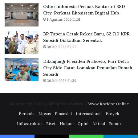
n
,
i
Odoo Indonesia Perluas Kantor di BSD
t
6
City, Perkuat Ekosistem Digital Hub
o
2
1 Agustus 2026 11:51
r
.
d
7
BP Tapera Cetak Rekor Baru, 62.710 KPR
i
1
Subsidi Diakadkan Serentak
B
0
30 Juli 2026 22:29
S
K
D
P
C
R
Dikunjungi Presiden Prabowo, Puri Delta
i
S
City Side Catat Lonjakan Penjualan Rumah
t
u
Subsidi
y
b
30 Juli 2026 21:39
,
s
P
i
e
d
© Copyright 2026, All Rights Reserved |
Www.Koridor.Online
r
i
k
D
Beranda
Lipsus
Finansial
Internasional
Proyek
u
i
Infrastruktur
Riset
Hukum
Opini
Aktual
Rumor
a
a
t
k
E
a