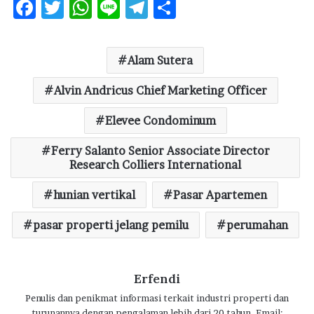
F
T
W
Li
T
S
ac
w
h
n
el
h
e
it
at
e
e
ar
Alam Sutera
b
te
s
g
e
o
Alvin Andricus Chief Marketing Officer
r
A
ra
o
p
m
Elevee Condominum
k
p
Ferry Salanto Senior Associate Director
Research Colliers International
hunian vertikal
Pasar Apartemen
pasar properti jelang pemilu
perumahan
Erfendi
Penulis dan penikmat informasi terkait industri properti dan
turunannya dengan pengalaman lebih dari 20 tahun. Email: