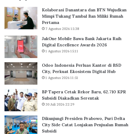
a
P
l
a
Kolaborasi Danantara dan BTN Wujudkan
w
e
u
r
Mimpi Tukang Tambal Ban Miliki Rumah
a
r
i
P
Pertama
B
l
K
e
7 Agustus 2026 15:38
a
u
o
n
n
a
l
t
JakOne Mobile Bawa Bank Jakarta Raih
k
s
a
i
Digital Excellence Awards 2026
J
K
b
n
1 Agustus 2026 15:11
a
a
o
g
k
n
r
n
Odoo Indonesia Perluas Kantor di BSD
a
t
a
y
City, Perkuat Ekosistem Digital Hub
r
o
s
a
1 Agustus 2026 11:51
t
r
i
L
a
d
d
i
BP Tapera Cetak Rekor Baru, 62.710 KPR
R
i
e
t
Subsidi Diakadkan Serentak
a
B
n
e
30 Juli 2026 22:29
i
S
g
r
h
D
a
a
D
C
n
Dikunjungi Presiden Prabowo, Puri Delta
s
i
i
R
City Side Catat Lonjakan Penjualan Rumah
i
g
t
i
Subsidi
K