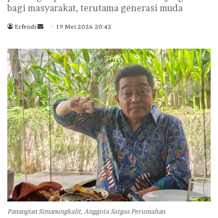
bagi masyarakat, terutama generasi muda
Erfendi
S
19 Mei 2026 20:42
e
n
d
a
n
e
m
a
i
l
Panangian Simanungkalit, Anggota Satgas Perumahan.