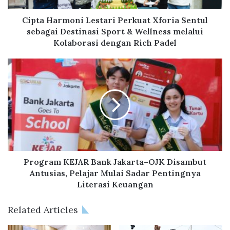
m
o
Cipta Harmoni Lestari Perkuat Xforia Sentul
n
sebagai Destinasi Sport & Wellness melalui
i
Kolaborasi dengan Rich Padel
L
e
P
s
r
t
o
a
g
r
r
i
a
P
m
e
K
r
E
k
J
Program KEJAR Bank Jakarta–OJK Disambut
u
A
Antusias, Pelajar Mulai Sadar Pentingnya
a
R
Literasi Keuangan
t
B
X
a
Related Articles
f
n
o
k