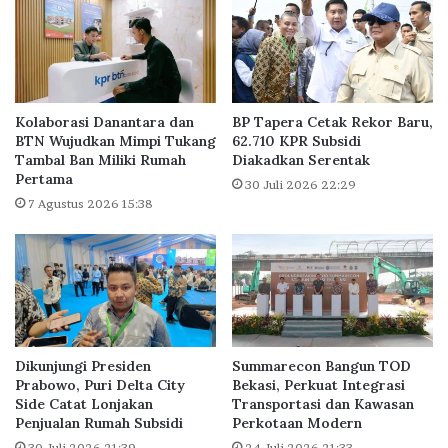
r
J
i
a
a
k
S
a
e
r
n
t
Kolaborasi Danantara dan
BP Tapera Cetak Rekor Baru,
t
a
BTN Wujudkan Mimpi Tukang
62.710 KPR Subsidi
u
–
Tambal Ban Miliki Rumah
Diakadkan Serentak
l
Pertama
O
30 Juli 2026 22:29
s
J
7 Agustus 2026 15:38
e
K
b
D
a
i
g
s
a
a
i
m
D
b
Dikunjungi Presiden
Summarecon Bangun TOD
e
u
Prabowo, Puri Delta City
Bekasi, Perkuat Integrasi
s
t
Side Catat Lonjakan
Transportasi dan Kawasan
t
A
Penjualan Rumah Subsidi
Perkotaan Modern
i
n
30 Juli 2026 21:39
24 Juli 2026 21:33