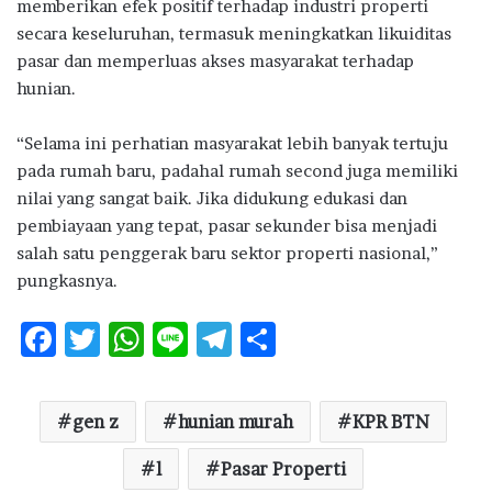
memberikan efek positif terhadap industri properti
secara keseluruhan, termasuk meningkatkan likuiditas
pasar dan memperluas akses masyarakat terhadap
hunian.
“Selama ini perhatian masyarakat lebih banyak tertuju
pada rumah baru, padahal rumah second juga memiliki
nilai yang sangat baik. Jika didukung edukasi dan
pembiayaan yang tepat, pasar sekunder bisa menjadi
salah satu penggerak baru sektor properti nasional,”
pungkasnya.
F
T
W
Li
T
S
ac
w
h
n
el
h
e
it
at
e
e
ar
gen z
hunian murah
KPR BTN
b
te
s
g
e
o
r
A
l
Pasar Properti
ra