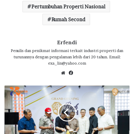
o
p
m
Pertumbuhan Properti Nasional
k
p
Rumah Second
Erfendi
Penulis dan penikmat informasi terkait industri properti dan
turunannya dengan pengalaman lebih dari 20 tahun. Email:
exa_lin@yahoo.com
We
Fa
bsi
ce
te
bo
C
ok
i
p
t
a
H
a
r