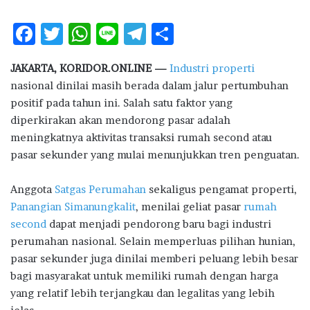
F
T
W
Li
T
S
ac
w
h
n
el
h
JAKARTA, KORIDOR.ONLINE —
Industri properti
e
it
at
e
e
ar
nasional dinilai masih berada dalam jalur pertumbuhan
b
te
s
g
e
positif pada tahun ini. Salah satu faktor yang
o
r
A
ra
diperkirakan akan mendorong pasar adalah
meningkatnya aktivitas transaksi rumah second atau
o
p
m
pasar sekunder yang mulai menunjukkan tren penguatan.
k
p
Anggota
Satgas Perumahan
sekaligus pengamat properti,
Panangian Simanungkalit
, menilai geliat pasar
rumah
second
dapat menjadi pendorong baru bagi industri
perumahan nasional. Selain memperluas pilihan hunian,
pasar sekunder juga dinilai memberi peluang lebih besar
bagi masyarakat untuk memiliki rumah dengan harga
yang relatif lebih terjangkau dan legalitas yang lebih