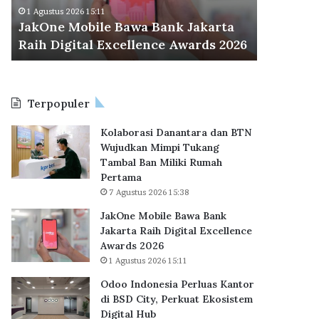
M
d
Odoo Ind
1 Agustus 2026 15:11
o
o
JakOne Mobile Bawa Bank Jakarta
BSD City
b
n
Raih Digital Excellence Awards 2026
Hub
i
e
l
s
e
i
B
a
Terpopuler
a
P
w
e
Kolaborasi Danantara dan BTN
a
r
Wujudkan Mimpi Tukang
B
l
Tambal Ban Miliki Rumah
a
u
Pertama
n
a
7 Agustus 2026 15:38
k
s
J
K
JakOne Mobile Bawa Bank
a
a
Jakarta Raih Digital Excellence
k
n
Awards 2026
a
t
1 Agustus 2026 15:11
r
o
Odoo Indonesia Perluas Kantor
t
r
di BSD City, Perkuat Ekosistem
a
d
Digital Hub
R
i