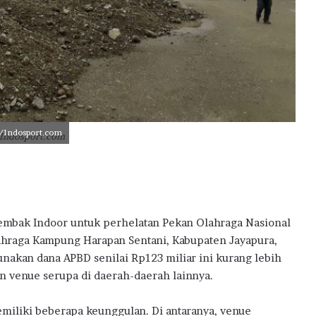
u
d
k
a
n
M
i
m
p
/Indosport.com
/Indosport.com
i
T
u
k
a
n
mbak Indoor untuk perhelatan Pekan Olahraga Nasional
g
ahraga Kampung Harapan Sentani, Kabupaten Jayapura,
T
akan dana APBD senilai Rp123 miliar ini kurang lebih
a
an venue serupa di daerah-daerah lainnya.
m
b
a
miliki beberapa keunggulan. Di antaranya, venue