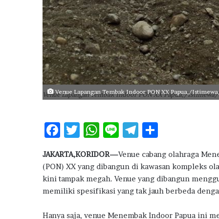
r
i
D
e
l
t
a
C
i
Venue Lapangan Tembak Indoor PON XX Papua,/Istimewa
Venue Lapangan Tembak Indoor PON XX Papua,/Istimewa
t
y
S
F
T
W
Li
T
S
i
ac
w
h
n
el
h
d
e
JAKARTA,KORIDOR—
Venue cabang olahraga Mene
e
it
at
e
e
ar
C
(PON) XX yang dibangun di kawasan kompleks ol
b
te
s
g
e
a
kini tampak megah. Venue yang dibangun menggun
t
o
r
A
ra
memiliki spesifikasi yang tak jauh berbeda deng
a
o
p
m
t
L
Hanya saja, venue Menembak Indoor Papua ini me