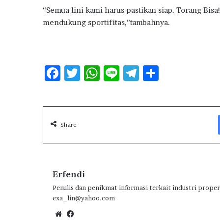
“Semua lini kami harus pastikan siap. Torang Bis
mendukung sportifitas,”tambahnya.
F
T
W
Li
T
S
ac
w
h
n
el
h
e
it
at
e
e
ar
b
te
s
g
e
Share
o
r
A
ra
o
p
m
k
p
Erfendi
Penulis dan penikmat informasi terkait industri proper
exa_lin@yahoo.com
We
Fa