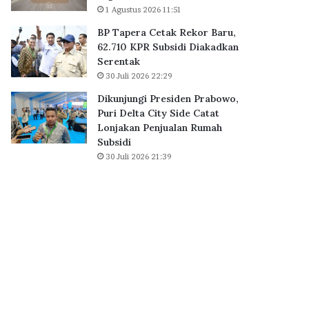
a
1 Agustus 2026 11:51
B
i
S
BP Tapera Cetak Rekor Baru,
h
D
62.710 KPR Subsidi Diakadkan
D
C
Serentak
i
i
30 Juli 2026 22:29
g
t
i
y
Dikunjungi Presiden Prabowo,
t
,
Puri Delta City Side Catat
a
P
Lonjakan Penjualan Rumah
l
e
Subsidi
E
r
30 Juli 2026 21:39
x
k
c
u
e
a
l
t
l
E
e
k
n
o
c
s
e
i
A
s