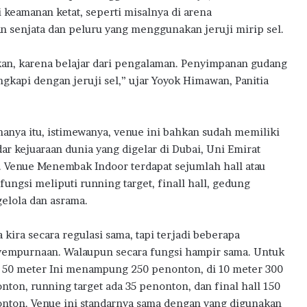
l
keamanan ketat, seperti misalnya di arena
B
senjata dan peluru yang menggunakan jeruji mirip sel.
a
n
an, karena belajar dari pengalaman. Penyimpanan gudang
M
i
ngkapi dengan jeruji sel,” ujar Yoyok Himawan, Panitia
l
i
k
hanya itu, istimewanya, venue ini bahkan sudah memiliki
i
dar kejuaraan dunia yang digelar di Dubai, Uni Emirat
R
u
. Venue Menembak Indoor terdapat sejumlah hall atau
m
 fungsi meliputi running target, finall hall, gedung
a
elola dan asrama.
h
P
a kira secara regulasi sama, tapi terjadi beberapa
e
r
empurnaan. Walaupun secara fungsi hampir sama. Untuk
t
 50 meter Ini menampung 250 penonton, di 10 meter 300
a
nton, running target ada 35 penonton, dan final hall 150
m
nton. Venue ini standarnya sama dengan yang digunakan