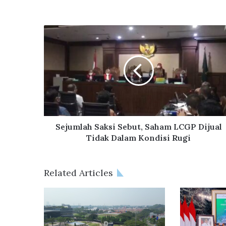
bsi
ce
te
bo
ok
S
e
j
u
m
l
a
h
S
a
Sejumlah Saksi Sebut, Saham LCGP Dijual
k
Tidak Dalam Kondisi Rugi
s
i
S
Related Articles
e
b
u
t
,