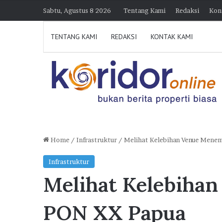
Sabtu, Agustus 8 2026
Tentang Kami
Redaksi
Kon
TENTANG KAMI
REDAKSI
KONTAK KAMI
Home
/
Infrastruktur
/
Melihat Kelebihan Venue Mene
D
Infrastruktur
i
Melihat Kelebiha
k
u
n
PON XX Papua
j
30 Juli 2026 21:39