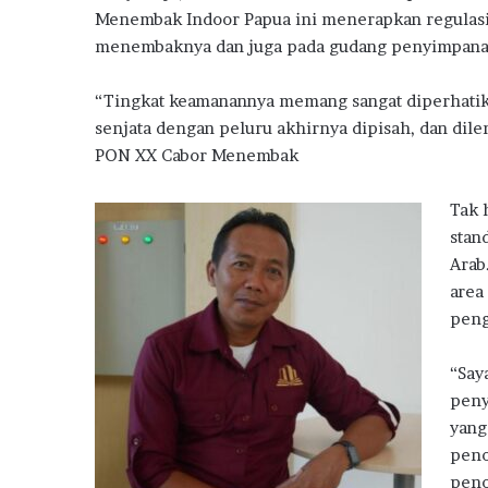
k
p
o
Menembak Indoor Papua ini menerapkan regulasi 
n
menembaknya dan juga pada gudang penyimpanan 
j
a
“Tingkat keamanannya memang sangat diperhatik
k
a
senjata dengan peluru akhirnya dipisah, dan dile
n
PON XX Cabor Menembak
P
e
Tak 
n
stan
j
u
Arab
a
area
l
peng
a
n
“Say
R
u
peny
m
yang
a
peno
h
peno