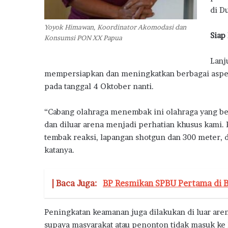
S
di D
u
b
Yoyok Himawan, Koordinator Akomodasi dan
s
Siap
Konsumsi PON XX Papua
i
d
Lanj
i
mempersiapkan dan meningkatkan berbagai aspek
pada tanggal 4 Oktober nanti.
“Cabang olahraga menembak ini olahraga yang b
dan diluar arena menjadi perhatian khusus kami.
tembak reaksi, lapangan shotgun dan 300 meter, d
katanya.
| Baca Juga:
BP Resmikan SPBU Pertama di BS
Peningkatan keamanan juga dilakukan di luar ar
supaya masyarakat atau penonton tidak masuk ke 