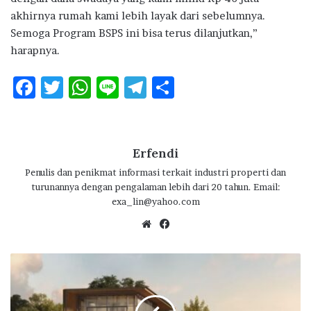
akhirnya rumah kami lebih layak dari sebelumnya.
Semoga Program BSPS ini bisa terus dilanjutkan,”
harapnya.
F
T
W
Li
T
S
ac
w
h
n
el
h
e
it
at
e
e
ar
b
te
s
g
e
Erfendi
o
r
A
ra
Penulis dan penikmat informasi terkait industri properti dan
turunannya dengan pengalaman lebih dari 20 tahun. Email:
o
p
m
exa_lin@yahoo.com
k
p
We
Fa
bsi
ce
te
bo
M
ok
e
n
g