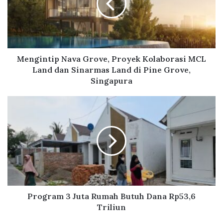
i
n
t
i
p
N
Mengintip Nava Grove, Proyek Kolaborasi MCL
a
Land dan Sinarmas Land di Pine Grove,
v
Singapura
a
G
P
r
r
o
o
v
g
e
r
,
a
P
m
r
3
o
J
y
u
Program 3 Juta Rumah Butuh Dana Rp53,6
e
t
Triliun
k
a