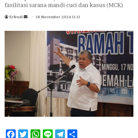
fasilitasi sarana mandi cuci dan kasus (MCK)
Erfendi
S
18 November 2024 11:11
e
n
d
a
n
e
m
a
i
l
F
T
W
Li
T
S