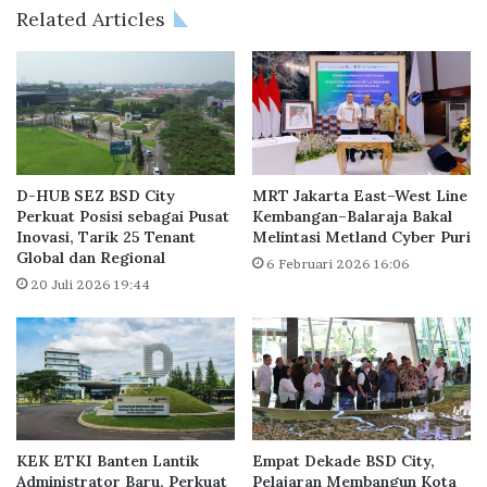
K
R
Related Articles
o
u
l
m
a
a
b
h
o
B
r
u
a
t
s
u
D-HUB SEZ BSD City
MRT Jakarta East–West Line
i
h
Perkuat Posisi sebagai Pusat
Kembangan–Balaraja Bakal
M
Inovasi, Tarik 25 Tenant
Melintasi Metland Cyber Puri
D
C
Global dan Regional
a
6 Februari 2026 16:06
L
n
20 Juli 2026 19:44
L
a
a
R
n
p
d
5
d
3
a
,
n
6
KEK ETKI Banten Lantik
Empat Dekade BSD City,
S
T
Administrator Baru, Perkuat
Pelajaran Membangun Kota
i