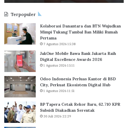
l
s
,
e
i
S
Terpopuler
B
a
i
a
P
n
Kolaborasi Danantara dan BTN Wujudkan
w
e
g
Mimpi Tukang Tambal Ban Miliki Rumah
a
r
a
Pertama
B
l
p
7 Agustus 2026 15:38
a
u
u
n
a
r
JakOne Mobile Bawa Bank Jakarta Raih
k
s
a
Digital Excellence Awards 2026
J
K
1 Agustus 2026 15:11
a
a
k
n
Odoo Indonesia Perluas Kantor di BSD
a
t
City, Perkuat Ekosistem Digital Hub
r
o
1 Agustus 2026 11:51
t
r
a
d
BP Tapera Cetak Rekor Baru, 62.710 KPR
R
i
Subsidi Diakadkan Serentak
a
B
30 Juli 2026 22:29
i
S
h
D