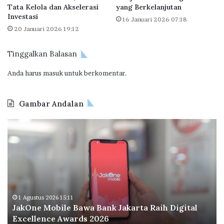
r
Tata Kelola dan Akselerasi
yang Berkelanjutan
n
i
Investasi
16 Januari 2026 07:18
a
l
20 Januari 2026 19:12
r
i
m
u
a
n
Tinggalkan Balasan
s
L
Anda harus
masuk
untuk berkomentar.
a
n
Gambar Andalan
d
d
J
O
i
a
d
P
k
o
i
O
o
n
n
I
e
e
n
G
M
d
r
o
o
1 Agustus 2026 15:11
o
JakOne Mobile Bawa Bank Jakarta Raih Digital
b
n
v
Excellence Awards 2026
i
e
e