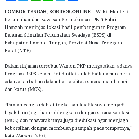
ac
w
h
n
el
h
LOMBOK TENGAH, KORIDOR.ONLINE—
Wakil Menteri
e
it
at
e
e
ar
Perumahan dan Kawasan Permukiman (PKP) Fahri
b
te
s
g
e
Hamzah meninjau lokasi hasil pembangunan Program
o
r
A
ra
Bantuan Stimulan Perumahan Swadaya (BSPS) di
Kabupaten Lombok Tengah, Provinsi Nusa Tenggara
o
p
m
Barat (NTB).
k
p
Dalam tinjauan tersebut Wamen PKP mengatakan, adanya
Program BSPS selama ini dinilai sudah baik namun perlu
adanya tambahan dalam hal fasilitasi sarana mandi cuci
dan kasus (MCK).
“Rumah yang sudah ditingkatkan kualitasnya menjadi
layak huni juga harus dilengkapi dengan sarana sanitasi
(MCK) dan masyarakatnya juga diedukasi agar menjaga
kebersihan dengan membuang sampah pada tempatnya,”
kata Wamen Fahri.