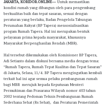
JAKARTA, KORIDOR.ONLINE—
Untuk memastikan
e
it
at
e
e
ar
kondisi rumah yang dibangun oleh para pengembang
b
te
s
g
e
berkualitas baik dan tepat sasaran, sesuai dengan
o
r
A
ra
peraturan yang berlaku, Badan Pengelola Tabungan
Perumahan Rakyat (BP Tapera) mensosialisasikan
o
p
m
progam Rumah Tapera. Hal ini merupakan bentuk
k
p
pelayanan prima kepada masyarakat, khususnya
Masyarakat Berpenghasilan Rendah (MBR).
Hal tersebut dikemukakan oleh Komisioner BP Tapera,
Adi Setianto dalam diskusi bersama media dengan tema:
“Rumah Tapera, Rumah Tepat Kualitas dan Tepat Sasaran”
di Jakarta, Selasa, 11/4. BP Tapera mengingatkan kembali
terkait hal ini agar semua pelaku pembangunan rumah
bagi MBR merujuk kepada Keputusan Menteri
Permukiman dan Prasarana Wilayah nomor 403 tahun
2002 tentang Pedoman Teknis Pembangunan Rumah
Sederhana Sehat (Rs Sehat), dan Peraturan Pemerintah