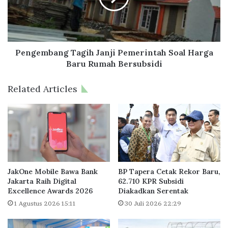
e
m
V
b
i
a
e
n
w
g
Pengembang Tagih Janji Pemerintah Soal Harga
D
T
Baru Rumah Bersubsidi
e
a
p
g
Related Articles
o
i
k
h
,
J
D
a
u
n
k
j
u
i
n
P
JakOne Mobile Bawa Bank
BP Tapera Cetak Rekor Baru,
g
e
Jakarta Raih Digital
62.710 KPR Subsidi
P
Excellence Awards 2026
Diakadkan Serentak
m
r
e
1 Agustus 2026 15:11
30 Juli 2026 22:29
o
r
g
i