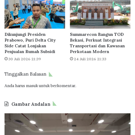
r
n
a
t
m
a
H
h
u
S
n
Dikunjungi Presiden
Summarecon Bangun TOD
o
Prabowo, Puri Delta City
Bekasi, Perkuat Integrasi
i
a
Side Catat Lonjakan
Transportasi dan Kawasan
a
l
Penjualan Rumah Subsidi
Perkotaan Modern
n
H
30 Juli 2026 21:39
24 Juli 2026 21:33
T
a
e
r
r
g
Tinggalkan Balasan
i
a
n
B
Anda harus
masuk
untuk berkomentar.
t
a
e
r
g
Gambar Andalan
u
r
R
a
O
B
u
s
d
P
m
i
o
T
a