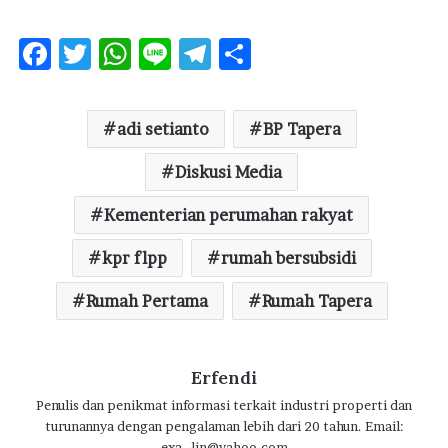
F
T
W
Li
T
S
ac
w
h
n
el
h
e
it
at
e
e
ar
adi setianto
BP Tapera
b
te
s
g
e
o
r
A
Diskusi Media
ra
o
p
m
Kementerian perumahan rakyat
k
p
kpr flpp
rumah bersubsidi
Rumah Pertama
Rumah Tapera
Erfendi
Penulis dan penikmat informasi terkait industri properti dan
turunannya dengan pengalaman lebih dari 20 tahun. Email:
exa_lin@yahoo.com