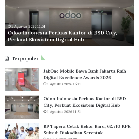
B
o
a
h
a
I
p
B
g
n
e
e
i
d
r
r
M
o
a
1 Agustus 2026 11:51
s
Odoo Indonesia Perluas Kantor di BSD City,
a
n
C
u
Perkuat Ekosistem Digital Hub
h
e
e
b
a
s
t
s
s
i
a
i
Terpopuler
i
a
k
d
s
P
R
i
JakOne Mobile Bawa Bank Jakarta Raih
w
e
e
Digital Excellence Awards 2026
a
r
k
1 Agustus 2026 15:11
U
l
o
I
u
r
I
a
B
Odoo Indonesia Perluas Kantor di BSD
I
s
a
City, Perkuat Ekosistem Digital Hub
K
r
1 Agustus 2026 11:51
a
u
n
,
BP Tapera Cetak Rekor Baru, 62.710 KPR
t
6
Subsidi Diakadkan Serentak
o
2