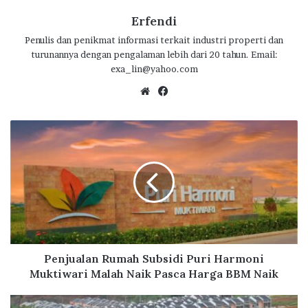
Erfendi
Penulis dan penikmat informasi terkait industri properti dan
turunannya dengan pengalaman lebih dari 20 tahun. Email:
exa_lin@yahoo.com
We
Fa
bsi
ce
te
bo
P
ok
e
n
j
u
a
l
a
n
R
Penjualan Rumah Subsidi Puri Harmoni
u
Muktiwari Malah Naik Pasca Harga BBM Naik
m
a
S