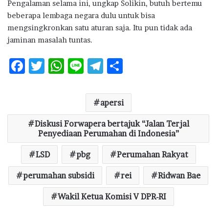
Pengalaman selama ini, ungkap Solikin, butuh bertemu
beberapa lembaga negara dulu untuk bisa
mengsingkronkan satu aturan saja. Itu pun tidak ada
jaminan masalah tuntas.
F
T
W
Li
T
S
ac
w
h
n
el
h
e
it
at
e
e
ar
apersi
b
te
s
g
e
o
Diskusi Forwapera bertajuk “Jalan Terjal
r
A
ra
Penyediaan Perumahan di Indonesia”
o
p
m
LSD
pbg
Perumahan Rakyat
k
p
perumahan subsidi
rei
Ridwan Bae
Wakil Ketua Komisi V DPR-RI