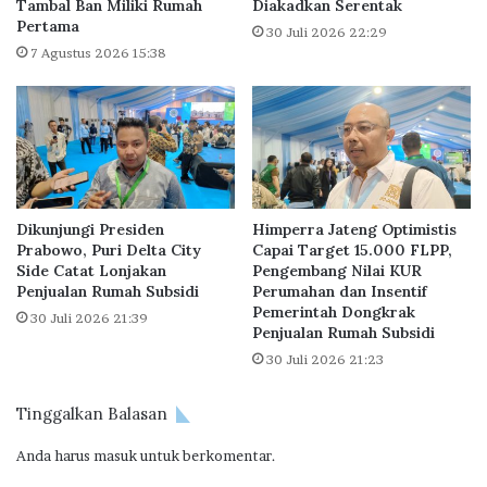
k
Tambal Ban Miliki Rumah
Diakadkan Serentak
h
Pertama
t
a
30 Juli 2026 22:29
i
p
7 Agustus 2026 15:38
w
I
a
I
r
I
i
T
M
a
a
h
l
u
Dikunjungi Presiden
Himperra Jateng Optimistis
a
n
Prabowo, Puri Delta City
Capai Target 15.000 FLPP,
h
2
Side Catat Lonjakan
Pengembang Nilai KUR
N
0
Penjualan Rumah Subsidi
Perumahan dan Insentif
a
2
Pemerintah Dongkrak
30 Juli 2026 21:39
i
2
Penjualan Rumah Subsidi
k
S
30 Juli 2026 21:23
P
e
a
b
Tinggalkan Balasan
s
e
c
s
Anda harus
masuk
untuk berkomentar.
a
a
H
r