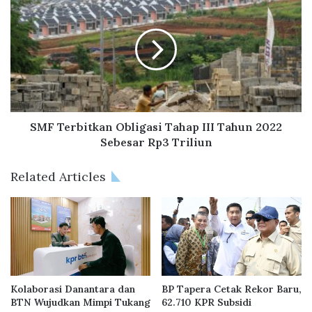
h
M
S
F
u
T
b
e
s
r
i
b
d
i
i
t
P
k
SMF Terbitkan Obligasi Tahap III Tahun 2022
u
a
Sebesar Rp3 Triliun
r
n
i
O
Related Articles
H
b
a
l
r
i
m
g
o
a
n
s
i
i
M
T
Kolaborasi Danantara dan
BP Tapera Cetak Rekor Baru,
u
a
BTN Wujudkan Mimpi Tukang
62.710 KPR Subsidi