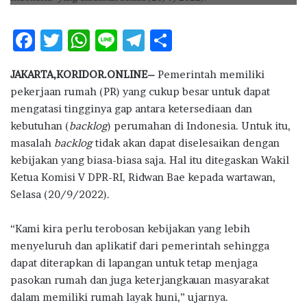
F
T
W
Li
T
S
ac
w
h
n
el
h
JAKARTA,KORIDOR.ONLINE–
Pemerintah memiliki
e
it
at
e
e
ar
pekerjaan rumah (PR) yang cukup besar untuk dapat
b
te
s
g
e
mengatasi tingginya gap antara ketersediaan dan
o
r
A
ra
kebutuhan (
backlog
) perumahan di Indonesia. Untuk itu,
masalah
o
backlog
p
tidak akan dapat diselesaikan dengan
m
kebijakan yang biasa-biasa saja. Hal itu ditegaskan Wakil
k
p
Ketua Komisi V DPR-RI, Ridwan Bae kepada wartawan,
Selasa (20/9/2022).
“Kami kira perlu terobosan kebijakan yang lebih
menyeluruh dan aplikatif dari pemerintah sehingga
dapat diterapkan di lapangan untuk tetap menjaga
pasokan rumah dan juga keterjangkauan masyarakat
dalam memiliki rumah layak huni,” ujarnya.