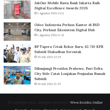
a
B
JakOne Mobile Bawa Bank Jakarta Raih
s
a
Digital Excellence Awards 2026
K
r
1 Agustus 2026 15:11
a
u
n
,
Odoo Indonesia Perluas Kantor di BSD
t
6
City, Perkuat Ekosistem Digital Hub
o
2
1 Agustus 2026 11:51
r
.
d
7
BP Tapera Cetak Rekor Baru, 62.710 KPR
i
1
Subsidi Diakadkan Serentak
B
0
30 Juli 2026 22:29
S
K
D
P
C
R
Dikunjungi Presiden Prabowo, Puri Delta
i
S
City Side Catat Lonjakan Penjualan Rumah
t
u
Subsidi
y
b
30 Juli 2026 21:39
,
s
P
i
e
d
© Copyright 2026, All Rights Reserved |
Www.Koridor.Online
r
i
k
D