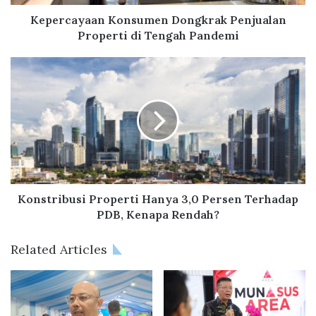
a
a
Kepercayaan Konsumen Dongkrak Penjualan
n
Properti di Tengah Pandemi
K
o
K
n
o
s
n
u
s
m
t
e
r
n
i
D
b
o
u
n
s
Konstribusi Properti Hanya 3,0 Persen Terhadap
g
i
PDB, Kenapa Rendah?
k
P
r
r
Related Articles
a
o
k
p
P
e
e
r
n