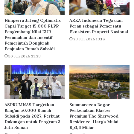
t
j
i
u
H
a
a
Himperra Jateng Optimistis
AREA Indonesia Tegaskan
l
n
Capai Target 15.000 FLPP,
Peran sebagai Pemersatu
a
Pengembang Nilai KUR
Ekosistem Properti Nasional
y
Perumahan dan Insentif
n
a
23 Juli 2026 13:18
Pemerintah Dongkrak
P
3
Penjualan Rumah Subsidi
r
,
o
30 Juli 2026 21:23
0
p
P
e
e
r
r
t
s
i
e
d
n
i
T
ASPRUMNAS Targetkan
Summarecon Bogor
T
e
Bangun 50.000 Rumah
Perkenalkan Klaster
e
r
Subsidi pada 2027, Perkuat
Premium The Sherwood
n
h
Dukungan untuk Program 3
Residence, Harga Mulai
g
a
Juta Rumah
Rp3,6 Miliar
a
d