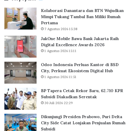
a
P
Kolaborasi Danantara dan BTN Wujudkan
w
e
Mimpi Tukang Tambal Ban Miliki Rumah
a
r
Pertama
B
l
7 Agustus 2026 15:38
a
u
n
a
JakOne Mobile Bawa Bank Jakarta Raih
k
s
Digital Excellence Awards 2026
J
K
1 Agustus 2026 15:11
a
a
k
n
Odoo Indonesia Perluas Kantor di BSD
a
t
City, Perkuat Ekosistem Digital Hub
r
o
1 Agustus 2026 11:51
t
r
a
d
BP Tapera Cetak Rekor Baru, 62.710 KPR
R
i
Subsidi Diakadkan Serentak
a
B
30 Juli 2026 22:29
i
S
h
D
D
C
Dikunjungi Presiden Prabowo, Puri Delta
i
i
City Side Catat Lonjakan Penjualan Rumah
g
t
Subsidi