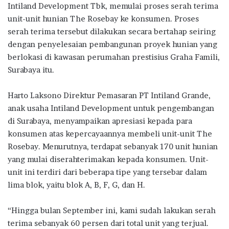
e
it
at
e
e
ar
Intiland Development Tbk, memulai proses serah terima
b
te
s
g
e
unit-unit hunian The Rosebay ke konsumen. Proses
o
r
A
ra
serah terima tersebut dilakukan secara bertahap seiring
dengan penyelesaian pembangunan proyek hunian yang
o
p
m
berlokasi di kawasan perumahan prestisius Graha Famili,
k
p
Surabaya itu.
Harto Laksono Direktur Pemasaran PT Intiland Grande,
anak usaha Intiland Development untuk pengembangan
di Surabaya, menyampaikan apresiasi kepada para
konsumen atas kepercayaannya membeli unit-unit The
Rosebay. Menurutnya, terdapat sebanyak 170 unit hunian
yang mulai diserahterimakan kepada konsumen. Unit-
unit ini terdiri dari beberapa tipe yang tersebar dalam
lima blok, yaitu blok A, B, F, G, dan H.
“Hingga bulan September ini, kami sudah lakukan serah
terima sebanyak 60 persen dari total unit yang terjual.