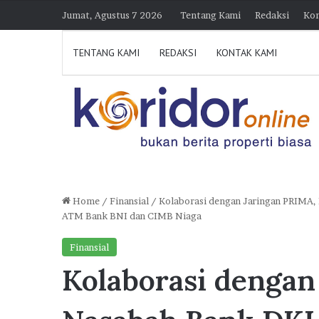
Jumat, Agustus 7 2026
Tentang Kami
Redaksi
Kon
TENTANG KAMI
REDAKSI
KONTAK KAMI
Home
/
Finansial
/
Kolaborasi dengan Jaringan PRIMA, N
ATM Bank BNI dan CIMB Niaga
H
i
Finansial
m
Kolaborasi dengan
p
30 Juli 2026 21:23
e
Himperra Jateng Optimi
r
Target 15.000 FLPP, Pe