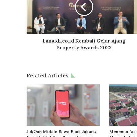
u
d
i
.
c
o
.
Lamudi.co.id Kembali Gelar Ajang
i
Property Awards 2022
d
K
e
m
Related Articles
b
a
l
i
G
e
l
a
r
JakOne Mobile Bawa Bank Jakarta
Menenun Asa
A