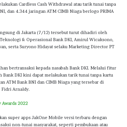
w
lakukan Cardless Cash Withdrawal atau tarik tunai tanpa
a
 BNI, dan 4.344 jaringan ATM CIMB Niaga berlogo PRIMA
r
d
s
sung di Jakarta (7/12) tersebut turut dihadiri oleh
2
0
r Teknologi & Operasional Bank DKI, Amirul Wicaksono,
2
wan, serta Suryono Hidayat selaku Marketing Director PT
6
an bertransaksi kepada nasabah Bank DKI. Melalui fitur
 Bank DKI kini dapat melakukan tarik tunai tanpa kartu
n ATM Bank BNI dan CIMB Niaga yang tersebar di
 Fidri Arnaldy.
y Awards 2022
kan super apps JakOne Mobile versi terbaru dengan
nsaksi non-tunai masyarakat, seperti pembukaan atau