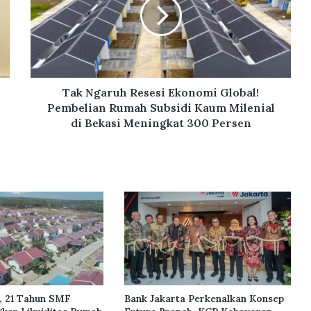
N
g
a
r
u
h
R
Tak Ngaruh Resesi Ekonomi Global!
e
Pembelian Rumah Subsidi Kaum Milenial
s
di Bekasi Meningkat 300 Persen
e
s
i
E
k
o
n
o
m
i
G
l
, 21 Tahun SMF
Bank Jakarta Perkenalkan Konsep
o