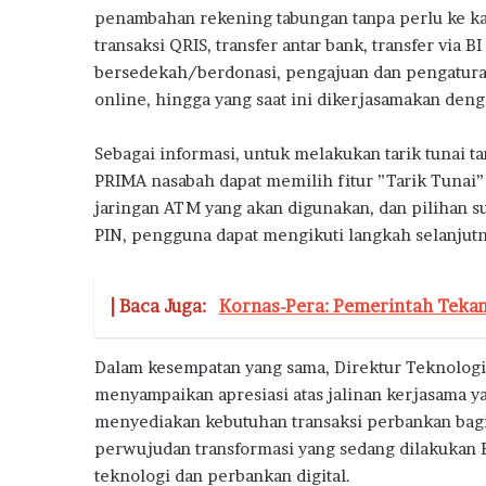
h
penambahan rekening tabungan tanpa perlu ke kan
a
transaksi QRIS, transfer antar bank, transfer via BI
n
d
bersedekah/berdonasi, pengajuan dan pengaturan
a
online, hingga yang saat ini dikerjasamakan denga
n
I
Sebagai informasi, untuk melakukan tarik tunai 
n
PRIMA nasabah dapat memilih fitur ”Tarik Tunai
s
jaringan ATM yang akan digunakan, dan pilihan 
e
n
PIN, pengguna dapat mengikuti langkah selanjutn
t
i
f
| Baca Juga:
Kornas-Pera: Pemerintah Teka
P
e
Dalam kesempatan yang sama, Direktur Teknologi
m
e
menyampaikan apresiasi atas jalinan kerjasama ya
r
menyediakan kebutuhan transaksi perbankan bagi 
i
perwujudan transformasi yang sedang dilakukan 
n
teknologi dan perbankan digital.
t