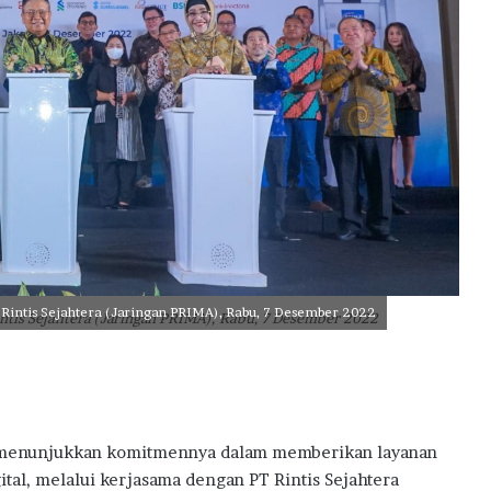
a
i
h
D
i
g
i
t
a
l
E
x
c
intis Sejahtera (Jaringan PRIMA), Rabu, 7 Desember 2022
e
tis Sejahtera (Jaringan PRIMA), Rabu, 7 Desember 2022
l
l
e
n
c
 menunjukkan komitmennya dalam memberikan layanan
e
A
tal, melalui kerjasama dengan PT Rintis Sejahtera