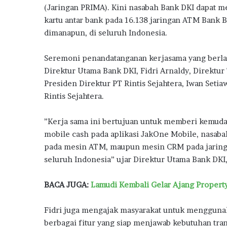
b
te
s
g
e
g
(Jaringan PRIMA). Kini nasabah Bank DKI dapat me
e
o
r
A
ra
kartu antar bank pada 16.138 jaringan ATM Bank
m
dimanapun, di seluruh Indonesia.
o
p
m
b
a
k
p
Seremoni penandatanganan kerjasama yang berlang
n
g
Direktur Utama Bank DKI, Fidri Arnaldy, Direktu
N
Presiden Direktur PT Rintis Sejahtera, Iwan Setia
i
Rintis Sejahtera.
l
a
”Kerja sama ini bertujuan untuk memberi kemudah
i
K
mobile cash pada aplikasi JakOne Mobile, nasabah
U
pada mesin ATM, maupun mesin CRM pada jaringa
R
seluruh Indonesia” ujar Direktur Utama Bank DKI,
P
e
BACA JUGA:
Lamudi Kembali Gelar Ajang Propert
r
u
m
Fidri juga mengajak masyarakat untuk mengguna
a
berbagai fitur yang siap menjawab kebutuhan tra