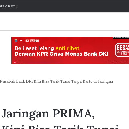
tak Kami
asabah Bank DKI Kini Bisa Tarik Tunai Tanpa Kartu di Jaringan
J
a
k
 Jaringan PRIMA,
O
stis Capai
n
e
ngembang