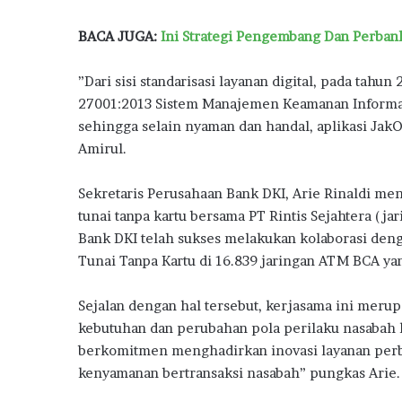
a
h
BACA JUGA:
Ini Strategi Pengembang Dan Perbank
D
o
”Dari sisi standarisasi layanan digital, pada tahu
n
27001:2013 Sistem Manajemen Keamanan Informas
g
sehingga selain nyaman dan handal, aplikasi JakO
k
r
Amirul.
a
k
Sekretaris Perusahaan Bank DKI, Arie Rinaldi m
P
tunai tanpa kartu bersama PT Rintis Sejahtera (j
e
Bank DKI telah sukses melakukan kolaborasi den
n
j
Tunai Tanpa Kartu di 16.839 jaringan ATM BCA yan
u
a
Sejalan dengan hal tersebut, kerjasama ini mer
l
kebutuhan dan perubahan pola perilaku nasabah k
a
berkomitmen menghadirkan inovasi layanan perba
n
kenyamanan bertransaksi nasabah” pungkas Arie. 
R
u