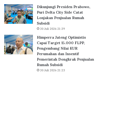
B
0
Dikunjungi Presiden Prabowo,
S
K
Puri Delta City Side Catat
D
P
Lonjakan Penjualan Rumah
C
R
Subsidi
i
S
30 Juli 2026 21:39
t
u
y
b
Himperra Jateng Optimistis
,
s
Capai Target 15.000 FLPP,
P
i
Pengembang Nilai KUR
e
d
Perumahan dan Insentif
r
i
Pemerintah Dongkrak Penjualan
k
D
Rumah Subsidi
u
i
30 Juli 2026 21:23
a
a
t
k
E
a
k
d
o
k
s
a
i
n
s
S