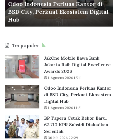
d
r
Odoo Indonesia Perluas Kantor di
30 Juli 2026
o
a
BSD City, Perkuat Ekosistem Digital
BP Taper
n
C
6
Hub
KPR Sub
e
e
s
t
i
a
a
k
Terpopuler
P
R
e
e
JakOne Mobile Bawa Bank
r
k
Jakarta Raih Digital Excellence
l
o
Awards 2026
u
r
1 Agustus 2026 15:11
a
B
s
a
Odoo Indonesia Perluas Kantor
K
r
di BSD City, Perkuat Ekosistem
a
u
Digital Hub
n
,
1 Agustus 2026 11:51
t
6
BP Tapera Cetak Rekor Baru,
o
2
62.710 KPR Subsidi Diakadkan
r
.
Serentak
d
7
i
30 Juli 2026 22:29
1