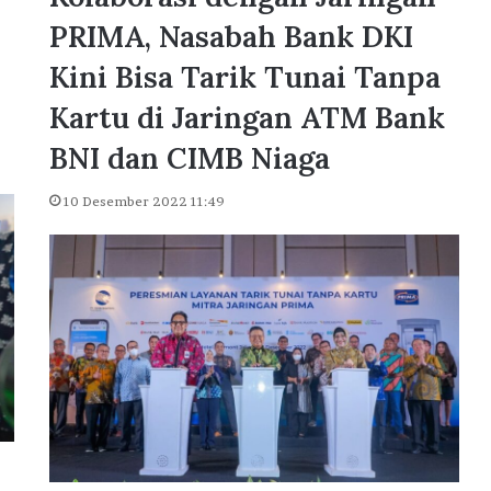
d
Odoo Indonesia Perluas Kantor di
o
PRIMA, Nasabah Bank DKI
nk Jakarta
BSD City, Perkuat Ekosistem Digita
n
 Awards 2026
Hub
Kini Bisa Tarik Tunai Tanpa
e
s
Kartu di Jaringan ATM Bank
i
a
BNI dan CIMB Niaga
P
e
10 Desember 2022 11:49
r
l
u
a
s
K
a
n
t
o
r
d
i