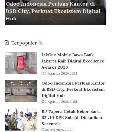
r
u
Dikunju
30 Juli 2026 22:29
a
n
l
BP Tapera Cetak Rekor Baru, 62.710
Delta Ci
C
g
KPR Subsidi Diakadkan Serentak
Penjual
e
i
t
P
a
r
k
e
Terpopuler
R
s
e
i
JakOne Mobile Bawa Bank
k
d
Jakarta Raih Digital Excellence
o
e
Awards 2026
r
n
1 Agustus 2026 15:11
B
P
a
r
Odoo Indonesia Perluas Kantor
r
a
di BSD City, Perkuat Ekosistem
u
b
Digital Hub
,
o
1 Agustus 2026 11:51
6
w
BP Tapera Cetak Rekor Baru,
2
o
62.710 KPR Subsidi Diakadkan
.
,
Serentak
7
P
1
30 Juli 2026 22:29
u