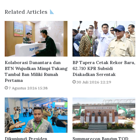
n
m
P
A
Related Articles
u
P
r
E
i
R
H
S
a
I
r
,
m
Y
o
o
Kolaborasi Danantara dan
BP Tapera Cetak Rekor Baru,
n
y
BTN Wujudkan Mimpi Tukang
62.710 KPR Subsidi
i
Tambal Ban Miliki Rumah
Diakadkan Serentak
o
Pertama
M
S
30 Juli 2026 22:29
u
i
7 Agustus 2026 15:38
k
a
t
p
i
B
w
a
a
w
r
a
i
A
Dikunjungi Presiden
Summarecon Bangun TOD
T
P