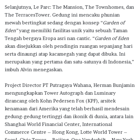
Selanjutnya, Le Parc: The Mansion, The Townhomes, dan
The TerracesTower. Gedung ini mencaku phunian
mewah bertingkat sedang dengan konsep “
Garden of
Eden”
yang memiliki fasilitas unik yaitu sebuah Taman
Tengah bergaya Eropa asri nan cantic. “
Garden of Eden
akan disejukkan oleh pendingin ruangan sepanjang hari
serta dinaungi atap kacamegah yang dapat dibuka. Ini
merupakan yang pertama dan satu-satunya di Indonesia,”
imbuh Alvin menegaskan.
Project Director PT Putragaya Wahana, Herman Bunjamin
mengungkapkan Tower Autograph dan Luminary
dirancang oleh Kohn Pedersen Fox (KPF), arsitek
kenamaan dari Amerika yang telah berhasil mendesain
gedung-gedung tertinggi dan ikonik di dunia, antara lain
Shanghai World Financial Center, International
Commerce Centre – Hong Kong, Lotte World Tower –
Seoul, Civic Tower – Beijing, One Vanderbilt – New York,