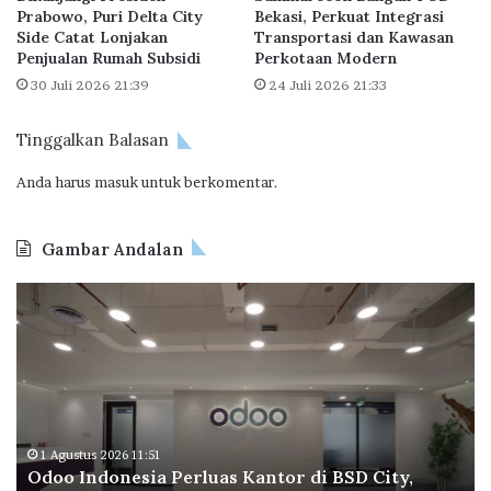
Prabowo, Puri Delta City
Bekasi, Perkuat Integrasi
e
E
Side Catat Lonjakan
Transportasi dan Kawasan
r
R
Penjualan Rumah Subsidi
Perkotaan Modern
j
S
30 Juli 2026 21:39
24 Juli 2026 21:33
u
I
a
J
l
a
Tinggalkan Balasan
3
d
0
Anda harus
masuk
untuk berkomentar.
i
0
M
U
i
Gambar Andalan
n
t
i
r
O
B
t
a
d
P
S
o
T
t
o
a
r
I
p
a
n
e
t
d
r
e
o
a
1 Agustus 2026 11:51
g
Odoo Indonesia Perluas Kantor di BSD City,
n
C
i