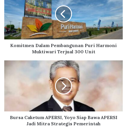
m
i
t
m
e
n
D
a
Komitmen Dalam Pembangunan Puri Harmoni
l
Muktiwari Terjual 300 Unit
a
m
B
P
u
e
r
m
s
b
a
a
C
n
a
g
k
u
e
n
t
Bursa Caketum APERSI, Yoyo Siap Bawa APERSI
a
u
Jadi Mitra Strategis Pemerintah