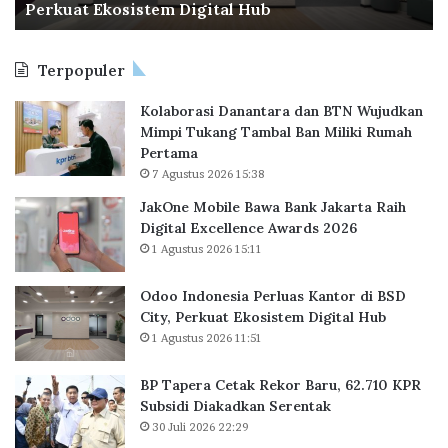
Perkuat Ekosistem Digital Hub
e
e
s
s
t
P
i
a
e
Terpopuler
a
k
m
P
R
e
Kolaborasi Danantara dan BTN Wujudkan
e
e
r
Mimpi Tukang Tambal Ban Miliki Rumah
r
k
i
Pertama
l
o
n
7 Agustus 2026 15:38
u
r
t
a
B
a
JakOne Mobile Bawa Bank Jakarta Raih
s
a
h
Digital Excellence Awards 2026
K
r
1 Agustus 2026 15:11
a
u
n
,
Odoo Indonesia Perluas Kantor di BSD
t
6
City, Perkuat Ekosistem Digital Hub
o
2
1 Agustus 2026 11:51
r
.
d
7
BP Tapera Cetak Rekor Baru, 62.710 KPR
i
1
Subsidi Diakadkan Serentak
B
0
30 Juli 2026 22:29
S
K