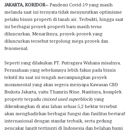
J
AKARTA, KORIDOR–
Pandemi Covid-19 yang masih
e
it
at
e
e
ar
melanda saat ini ternyata tidak menyurutkan optimisme
b
te
s
g
e
pelaku bisnis properti di tanah air. Terbukti, hingga saat
o
r
A
ra
ini berbagai proyek properti baru masih terus
diluncurkan. Menariknya, proyek-proyek yang
o
p
m
diluncurkan tersebut tergolong mega proyek dan
k
p
fenomenal.
Seperti yang dilakukan PT. Putragaya Wahana misalnya.
Perusahaan yang sebelumnya lebih fakus pada bisnis
tekstil itu saat ini tengah merampungkan proyek
monumental yang akan segera menyapa Kawasan CBD
Ibukota Jakarta, yaitu Thamrin Nine. Nantinya, komplek
property terpadu
(mixed used superblock
) yang
dikembangkan di atas lahan seluas 5,2 hektar tersebut
akan menghadirkan berbagai fungsi dan fasilitas bertaraf
internasional dengan standar terbaik, serta gedung
pencakar langit tertinggi di Indonesia dan belahan bumi