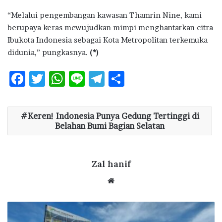
“Melalui pengembangan kawasan Thamrin Nine, kami
berupaya keras mewujudkan mimpi menghantarkan citra
Ibukota Indonesia sebagai Kota Metropolitan terkemuka
didunia,” pungkasnya.
(*)
F
T
W
Li
T
S
ac
w
h
n
el
h
e
it
at
e
e
ar
Keren! Indonesia Punya Gedung Tertinggi di
b
te
s
g
e
Belahan Bumi Bagian Selatan
o
r
A
ra
o
p
m
Zal hanif
k
p
We
bsi
te
K
o