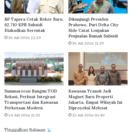
y
w
a
o
a
-
BP Tapera Cetak Rekor Baru,
Dikunjungi Presiden
n
G
62.710 KPR Subsidi
Prabowo, Puri Delta City
K
Diakadkan Serentak
Side Catat Lonjakan
i
Penjualan Rumah Subsidi
P
b
30 Juli 2026 22:29
R
r
30 Juli 2026 21:39
S
a
u
n
b
,
s
R
i
E
d
I
i
S
Summarecon Bangun TOD
Kawasan Transit Jadi
i
Bekasi, Perkuat Integrasi
Magnet Baru Properti
a
Transportasi dan Kawasan
Jakarta, Empat Wilayah Ini
p
Perkotaan Modern
Diproyeksi Melesat
B
24 Juli 2026 21:33
23 Juli 2026 05:40
a
n
g
Tinggalkan Balasan