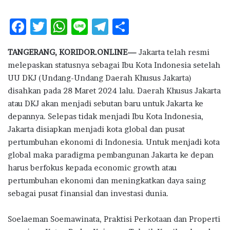
F
T
W
Li
T
S
ac
w
h
n
el
h
TANGERANG, KORIDOR.ONLINE—
Jakarta telah resmi
e
it
at
e
e
ar
melepaskan statusnya sebagai Ibu Kota Indonesia setelah
b
te
s
g
e
UU DKJ (Undang-Undang Daerah Khusus Jakarta)
o
r
A
ra
disahkan pada 28 Maret 2024 lalu. Daerah Khusus Jakarta
atau DKJ akan menjadi sebutan baru untuk Jakarta ke
o
p
m
depannya. Selepas tidak menjadi Ibu Kota Indonesia,
k
p
Jakarta disiapkan menjadi kota global dan pusat
pertumbuhan ekonomi di Indonesia. Untuk menjadi kota
global maka paradigma pembangunan Jakarta ke depan
harus berfokus kepada economic growth atau
pertumbuhan ekonomi dan meningkatkan daya saing
sebagai pusat finansial dan investasi dunia.
Soelaeman Soemawinata, Praktisi Perkotaan dan Properti