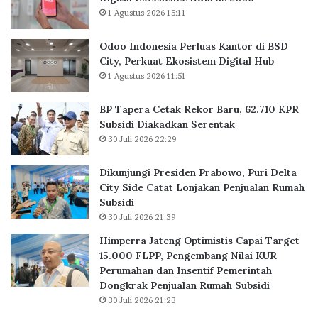
k
1 Agustus 2026 15:11
o
r
B
Odoo Indonesia Perluas Kantor di BSD
a
City, Perkuat Ekosistem Digital Hub
r
1 Agustus 2026 11:51
u
,
BP Tapera Cetak Rekor Baru, 62.710 KPR
6
Subsidi Diakadkan Serentak
2
30 Juli 2026 22:29
.
7
Dikunjungi Presiden Prabowo, Puri Delta
1
City Side Catat Lonjakan Penjualan Rumah
0
Subsidi
K
30 Juli 2026 21:39
P
R
Himperra Jateng Optimistis Capai Target
S
15.000 FLPP, Pengembang Nilai KUR
u
Perumahan dan Insentif Pemerintah
b
Dongkrak Penjualan Rumah Subsidi
s
30 Juli 2026 21:23
i