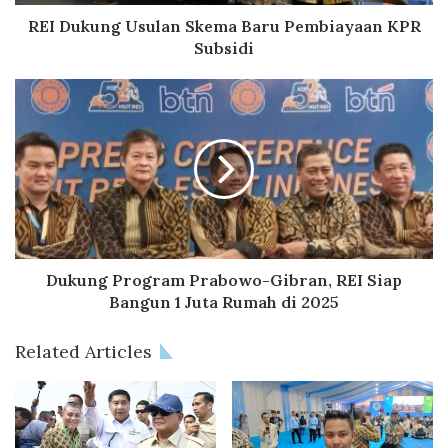
g
U
REI Dukung Usulan Skema Baru Pembiayaan KPR
s
Subsidi
u
l
D
a
u
n
k
S
u
k
n
e
g
m
P
a
r
B
o
a
g
Dukung Program Prabowo-Gibran, REI Siap
r
r
Bangun 1 Juta Rumah di 2025
u
a
P
m
Related Articles
e
P
m
r
b
a
i
b
a
o