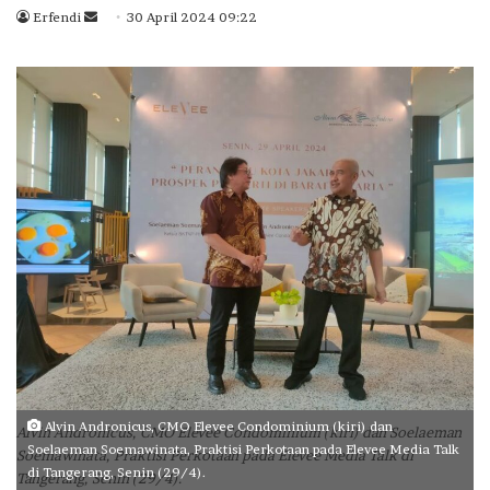
Erfendi
S
30 April 2024 09:22
e
n
d
a
n
e
m
a
i
l
Alvin Andronicus, CMO Elevee Condominium (kiri) dan
Alvin Andronicus, CMO Elevee Condominium (kiri) dan Soelaeman
Soelaeman Soemawinata, Praktisi Perkotaan pada Elevee Media Talk
Soemawinata, Praktisi Perkotaan pada Elevee Media Talk di
di Tangerang, Senin (29/4).
Tangerang, Senin (29/4).