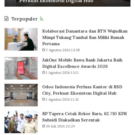
Perkuat Ekosistem Digital Hub
e
e
g
s
t
a
i
a
n
Terpopuler
a
k
B
P
R
N
Kolaborasi Danantara dan BTN Wujudkan
e
e
I
Mimpi Tukang Tambal Ban Miliki Rumah
r
k
Pertama
l
o
7 Agustus 2026 15:38
u
r
a
B
JakOne Mobile Bawa Bank Jakarta Raih
s
a
Digital Excellence Awards 2026
K
r
1 Agustus 2026 15:11
a
u
n
,
Odoo Indonesia Perluas Kantor di BSD
t
6
City, Perkuat Ekosistem Digital Hub
o
2
1 Agustus 2026 11:51
r
.
d
7
BP Tapera Cetak Rekor Baru, 62.710 KPR
i
1
Subsidi Diakadkan Serentak
B
0
30 Juli 2026 22:29
S
K
D
P