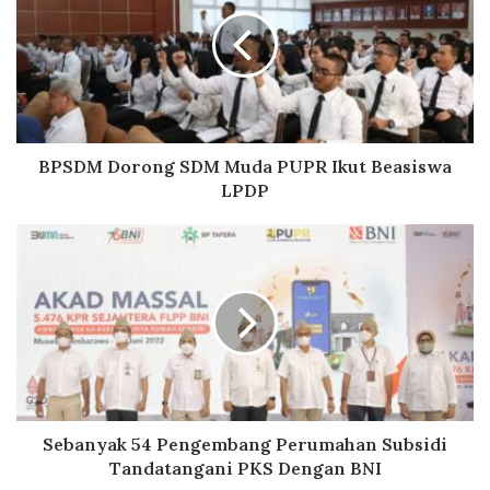
S
D
M
D
o
r
o
n
BPSDM Dorong SDM Muda PUPR Ikut Beasiswa
g
LPDP
S
D
S
M
e
M
b
u
a
d
n
a
y
P
a
U
k
P
5
R
4
Sebanyak 54 Pengembang Perumahan Subsidi
I
P
Tandatangani PKS Dengan BNI
k
e