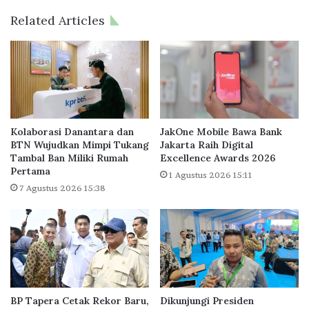
u
n
Related Articles
t
g
B
e
e
m
a
b
s
a
i
n
s
g
w
P
Kolaborasi Danantara dan
JakOne Mobile Bawa Bank
a
e
BTN Wujudkan Mimpi Tukang
Jakarta Raih Digital
L
Tambal Ban Miliki Rumah
Excellence Awards 2026
r
Pertama
P
u
1 Agustus 2026 15:11
D
m
7 Agustus 2026 15:38
P
a
h
a
n
S
u
b
BP Tapera Cetak Rekor Baru,
Dikunjungi Presiden
s