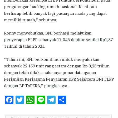
memberikan kesempatan BNI untuk berkontribusi pada
pengurangan backlog rumah nasional. Kami pun
berharap lebih banyak lagi pasangan muda yang dapat
memiliki rumah,” sebutnya.
Ronny menyebutkan, BNI berhasil melakukan
penyerapan FLPP sebanyak 17.045 debitur senilai Rp1,87
Triliun di tahun 2021.
“Tahun ini, BNI berkomitmen untuk menyalurkan
sebanyak 22.159 unit yang setara dengan Rp 3,25 triliun
dengan telah dilaksanakannya penandatanganan
Perjanjian Kerjasama Penyaluran KPR Sejahtera BNI FLPP
dengan BP TAPERA,” pungkasnya.
F
T
W
Li
T
S
ac
w
h
n
el
h
e
it
at
e
e
ar