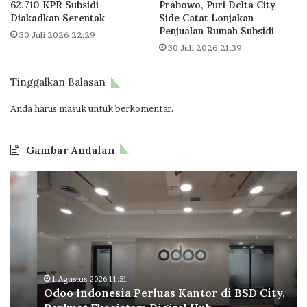
62.710 KPR Subsidi
Prabowo, Puri Delta City
i
Diakadkan Serentak
Side Catat Lonjakan
d
Penjualan Rumah Subsidi
30 Juli 2026 22:29
i
30 Juli 2026 21:39
T
a
n
Tinggalkan Balasan
d
Anda harus
masuk
untuk berkomentar.
a
t
a
Gambar Andalan
n
g
O
B
a
d
P
n
o
T
i
o
a
P
I
p
K
n
e
S
d
r
D
o
a
1 Agustus 2026 11:51
e
Odoo Indonesia Perluas Kantor di BSD City,
n
C
n