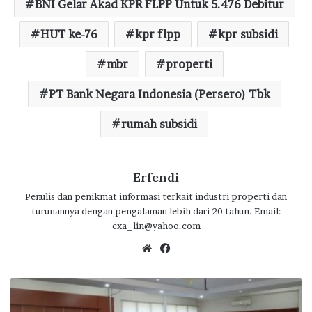
BNI Gelar Akad KPR FLPP Untuk 5.476 Debitur
b
te
s
g
e
o
HUT ke-76
r
A
kpr flpp
ra
kpr subsidi
o
p
m
mbr
properti
k
p
PT Bank Negara Indonesia (Persero) Tbk
rumah subsidi
Erfendi
Penulis dan penikmat informasi terkait industri properti dan
turunannya dengan pengalaman lebih dari 20 tahun. Email:
exa_lin@yahoo.com
We
Fa
bsi
ce
te
bo
B
ok
P