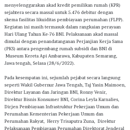
b
te
s
g
e
menyelenggarakan akad kredit pemilikan rumah (KPR)
o
r
A
ra
sejahtera secara massal untuk 5.476 debitur dengan
skema fasilitas likuiditas pembiayaan perumahan (FLPP).
o
p
m
Kegiatan ini masih termasuk dalam rangkaian perayaan
k
p
Hari Ulang Tahun Ke-76 BNI. Pelaksanaan akad massal
dimulai dengan penandatanganan Perjanjian Kerja Sama
(PKS) antara pengembang rumah subsidi dan BNI di
Museum Kereta Api Ambarawa, Kabupaten Semarang,
Jawa tengah, Selasa (28/6/2022).
Pada kesempatan ini, sejumlah pejabat secara langsung
seperti Wakil Gubernur Jawa Tengah, Taj Yasin Maimoen,
Direktur Layanan dan Jaringan BNI, Ronny Venir,
Direktur Bisnis Konsumer BNI, Corina Leyla Karnalies,
Dirjen Pembiayaan Infrastruktur Pekerjaan Umum dan
Perumahan Kementerian Pekerjaan Umum dan
Perumahan Rakyat, Herry Trisaputra Zuna, Direktur
Pelaksanaan Pembiayaan Perumahan Direktorat Jenderal