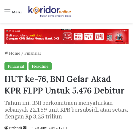
Menu
Home
/
Finansial
Finansial
Headline
HUT ke-76, BNI Gelar Akad
KPR FLPP Untuk 5.476 Debitur
Tahun ini, BNI berkomitmen menyalurkan
sebanyak 22.159 unit KPR bersubsidi atau setara
dengan Rp 3,25 triliun
Erfendi
S
28 Juni 2022 17:31