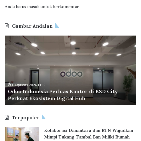
r
Anda harus
masuk
untuk berkomentar.
i
Gambar Andalan
O
B
d
P
o
T
o
a
I
p
n
e
d
r
o
a
1 Agustus 2026 11:51
Odoo Indonesia Perluas Kantor di BSD City,
n
C
Perkuat Ekosistem Digital Hub
e
e
s
t
i
a
Terpopuler
a
k
P
R
Kolaborasi Danantara dan BTN Wujudkan
e
e
Mimpi Tukang Tambal Ban Miliki Rumah
r
k