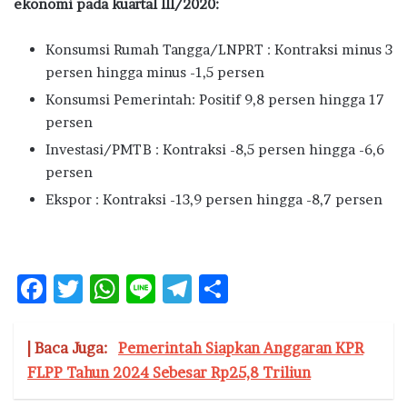
ekonomi pada kuartal III/2020:
Konsumsi Rumah Tangga/LNPRT : Kontraksi minus 3
persen hingga minus -1,5 persen
Konsumsi Pemerintah: Positif 9,8 persen hingga 17
persen
Investasi/PMTB : Kontraksi -8,5 persen hingga -6,6
persen
Ekspor : Kontraksi -13,9 persen hingga -8,7 persen
F
T
W
Li
T
S
ac
w
h
n
el
h
e
it
at
e
e
ar
| Baca Juga:
Pemerintah Siapkan Anggaran KPR
b
te
s
g
e
FLPP Tahun 2024 Sebesar Rp25,8 Triliun
o
r
A
ra