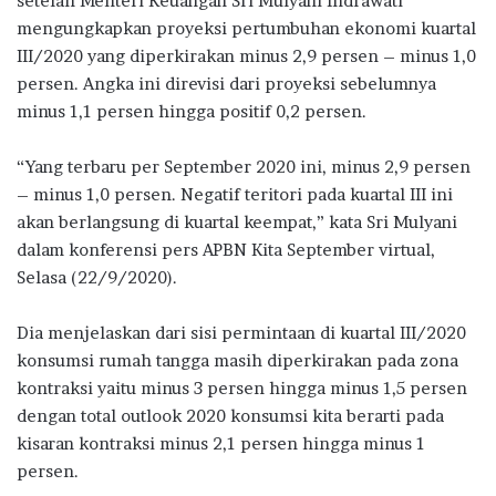
setelah Menteri Keuangan Sri Mulyani Indrawati
b
te
s
g
e
mengungkapkan proyeksi pertumbuhan ekonomi kuartal
o
r
A
ra
III/2020 yang diperkirakan minus 2,9 persen – minus 1,0
persen. Angka ini direvisi dari proyeksi sebelumnya
o
p
m
minus 1,1 persen hingga positif 0,2 persen.
k
p
“Yang terbaru per September 2020 ini, minus 2,9 persen
– minus 1,0 persen. Negatif teritori pada kuartal III ini
akan berlangsung di kuartal keempat,” kata Sri Mulyani
dalam konferensi pers APBN Kita September virtual,
Selasa (22/9/2020).
Dia menjelaskan dari sisi permintaan di kuartal III/2020
konsumsi rumah tangga masih diperkirakan pada zona
kontraksi yaitu minus 3 persen hingga minus 1,5 persen
dengan total outlook 2020 konsumsi kita berarti pada
kisaran kontraksi minus 2,1 persen hingga minus 1
persen.