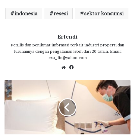
o
p
m
indonesia
resesi
sektor konsumsi
k
p
Erfendi
Penulis dan penikmat informasi terkait industri properti dan
turunannya dengan pengalaman lebih dari 20 tahun. Email:
exa_lin@yahoo.com
We
Fa
bsi
ce
te
bo
P
ok
e
m
e
r
i
n
t
a