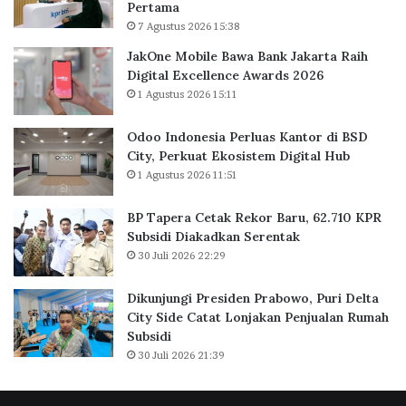
Pertama
l
o
7 Agustus 2026 15:38
u
r
a
B
JakOne Mobile Bawa Bank Jakarta Raih
s
a
Digital Excellence Awards 2026
K
r
1 Agustus 2026 15:11
a
u
n
,
Odoo Indonesia Perluas Kantor di BSD
t
6
City, Perkuat Ekosistem Digital Hub
o
2
1 Agustus 2026 11:51
r
.
d
7
BP Tapera Cetak Rekor Baru, 62.710 KPR
i
1
Subsidi Diakadkan Serentak
B
0
30 Juli 2026 22:29
S
K
D
P
C
R
Dikunjungi Presiden Prabowo, Puri Delta
i
S
City Side Catat Lonjakan Penjualan Rumah
t
u
Subsidi
y
b
30 Juli 2026 21:39
,
s
P
i