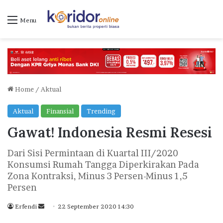
Menu
Home
/
Aktual
Aktual
Finansial
Trending
Gawat! Indonesia Resmi Resesi
Dari Sisi Permintaan di Kuartal III/2020
Konsumsi Rumah Tangga Diperkirakan Pada
Zona Kontraksi, Minus 3 Persen-Minus 1,5
Persen
Erfendi
S
22 September 2020 14:30
e