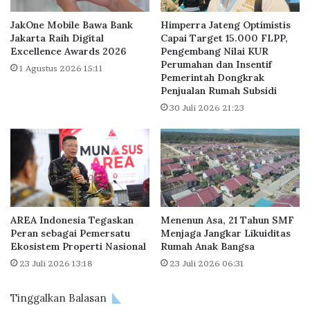
t
l
u
i
JakOne Mobile Bawa Bank
Himperra Jateng Optimistis
k
s
Jakarta Raih Digital
Capai Target 15.000 FLPP,
L
Excellence Awards 2026
Pengembang Nilai KUR
R
Perumahan dan Insentif
o
u
1 Agustus 2026 15:11
Pemerintah Dongkrak
k
m
Penjualan Rumah Subsidi
a
a
30 Juli 2026 21:23
s
h
i
R
I
p
s
3
o
0
l
0
a
J
s
u
AREA Indonesia Tegaskan
Menenun Asa, 21 Tahun SMF
i
t
Peran sebagai Pemersatu
Menjaga Jangkar Likuiditas
M
a
Ekosistem Properti Nasional
Rumah Anak Bangsa
a
a
23 Juli 2026 13:18
23 Juli 2026 06:31
n
n
d
Tinggalkan Balasan
i