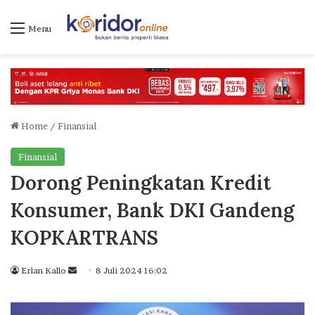
Menu
Home
/
Finansial
Finansial
Dorong Peningkatan Kredit
Konsumer, Bank DKI Gandeng
KOPKARTRANS
Erlan Kallo
S
8 Juli 2024 16:02
e
n