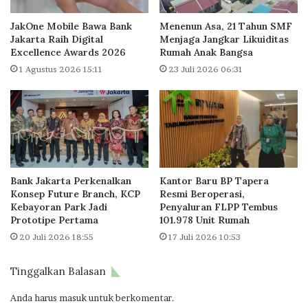
g
P
I
a
JakOne Mobile Bawa Bank
Menenun Asa, 21 Tahun SMF
n
k
Jakarta Raih Digital
Menjaga Jangkar Likuiditas
d
Excellence Awards 2026
Rumah Anak Bangsa
e
o
t
1 Agustus 2026 15:11
23 Juli 2026 06:31
n
S
e
e
s
m
i
b
a
a
B
k
a
o
Bank Jakarta Perkenalkan
Kantor Baru BP Tapera
n
U
Konsep Future Branch, KCP
Resmi Beroperasi,
k
n
Kebayoran Park Jadi
Penyaluran FLPP Tembus
i
t
Prototipe Pertama
101.978 Unit Rumah
n
u
20 Juli 2026 18:55
17 Juli 2026 10:53
g
k
S
P
e
e
Tinggalkan Balasan
r
n
v
y
Anda harus
masuk
untuk berkomentar.