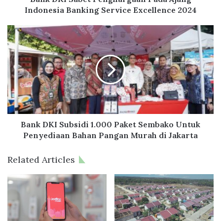
e
Indonesia Banking Service Excellence 2024
t
P
B
e
a
n
n
g
k
h
D
a
K
r
I
g
S
a
u
a
b
Bank DKI Subsidi 1.000 Paket Sembako Untuk
n
s
Penyediaan Bahan Pangan Murah di Jakarta
P
i
a
d
Related Articles
d
i
a
1
A
.
j
0
a
0
n
0