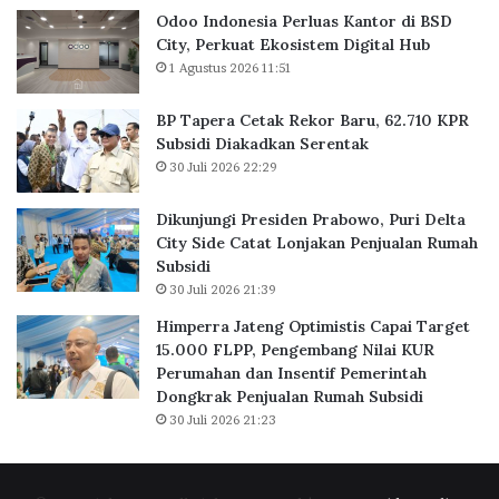
a
B
Odoo Indonesia Perluas Kantor di BSD
d
s
a
City, Perkuat Ekosistem Digital Hub
i
K
r
J
1 Agustus 2026 11:51
a
u
a
n
,
k
BP Tapera Cetak Rekor Baru, 62.710 KPR
t
6
a
Subsidi Diakadkan Serentak
o
2
r
30 Juli 2026 22:29
r
.
t
d
7
a
Dikunjungi Presiden Prabowo, Puri Delta
i
1
City Side Catat Lonjakan Penjualan Rumah
B
0
Subsidi
S
K
30 Juli 2026 21:39
D
P
C
R
Himperra Jateng Optimistis Capai Target
i
S
15.000 FLPP, Pengembang Nilai KUR
t
u
Perumahan dan Insentif Pemerintah
y
b
Dongkrak Penjualan Rumah Subsidi
,
s
30 Juli 2026 21:23
P
i
e
d
r
i