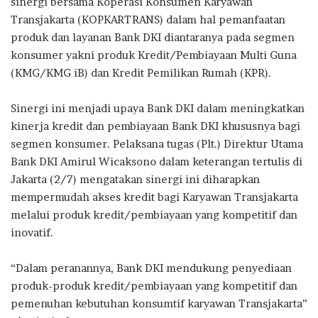
sinergi bersama Koperasi Konsumen Karyawan
b
te
s
g
e
Transjakarta (KOPKARTRANS) dalam hal pemanfaatan
o
r
A
ra
produk dan layanan Bank DKI diantaranya pada segmen
konsumer yakni produk Kredit/Pembiayaan Multi Guna
o
p
m
(KMG/KMG iB) dan Kredit Pemilikan Rumah (KPR).
k
p
Sinergi ini menjadi upaya Bank DKI dalam meningkatkan
kinerja kredit dan pembiayaan Bank DKI khususnya bagi
segmen konsumer. Pelaksana tugas (Plt.) Direktur Utama
Bank DKI Amirul Wicaksono dalam keterangan tertulis di
Jakarta (2/7) mengatakan sinergi ini diharapkan
mempermudah akses kredit bagi Karyawan Transjakarta
melalui produk kredit/pembiayaan yang kompetitif dan
inovatif.
“Dalam peranannya, Bank DKI mendukung penyediaan
produk-produk kredit/pembiayaan yang kompetitif dan
pemenuhan kebutuhan konsumtif karyawan Transjakarta”