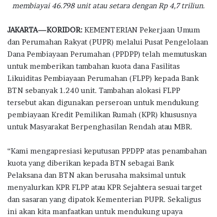
o
r
A
ra
membiayai 46.798 unit atau setara dengan Rp 4,7 triliun.
o
p
m
JAKARTA—KORIDOR:
KEMENTERIAN Pekerjaan Umum
k
p
dan Perumahan Rakyat (PUPR) melalui Pusat Pengelolaan
Dana Pembiayaan Perumahan (PPDPP) telah memutuskan
untuk memberikan tambahan kuota dana Fasilitas
Likuiditas Pembiayaan Perumahan (FLPP) kepada Bank
BTN sebanyak 1.240 unit. Tambahan alokasi FLPP
tersebut akan digunakan perseroan untuk mendukung
pembiayaan Kredit Pemilikan Rumah (KPR) khususnya
untuk Masyarakat Berpenghasilan Rendah atau MBR.
“Kami mengapresiasi keputusan PPDPP atas penambahan
kuota yang diberikan kepada BTN sebagai Bank
Pelaksana dan BTN akan berusaha maksimal untuk
menyalurkan KPR FLPP atau KPR Sejahtera sesuai target
dan sasaran yang dipatok Kementerian PUPR. Sekaligus
ini akan kita manfaatkan untuk mendukung upaya