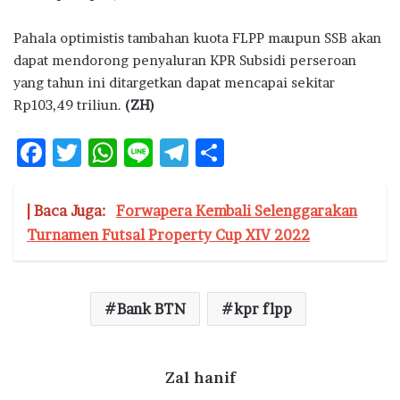
Pahala optimistis tambahan kuota FLPP maupun SSB akan
dapat mendorong penyaluran KPR Subsidi perseroan
yang tahun ini ditargetkan dapat mencapai sekitar
Rp103,49 triliun.
(ZH)
F
T
W
Li
T
S
ac
w
h
n
el
h
e
it
at
e
e
ar
| Baca Juga:
Forwapera Kembali Selenggarakan
b
te
s
g
e
Turnamen Futsal Property Cup XIV 2022
o
r
A
ra
o
p
m
Bank BTN
kpr flpp
k
p
Zal hanif