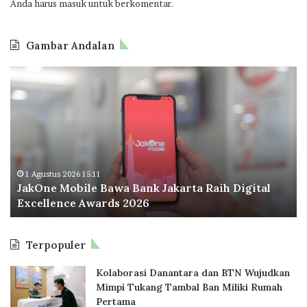
Anda harus
masuk
untuk berkomentar.
Gambar Andalan
JakOne
O
Mobile
In
Bawa
Pe
Bank
Ka
Jakarta
di
Raih
B
Digital
Ci
Excellence
Pe
1 Agustus 2026 15:11
JakOne Mobile Bawa Bank Jakarta Raih Digital
Awards
Ek
Excellence Awards 2026
2026
Di
H
Terpopuler
Kolaborasi Danantara dan BTN Wujudkan
Mimpi Tukang Tambal Ban Miliki Rumah
Pertama