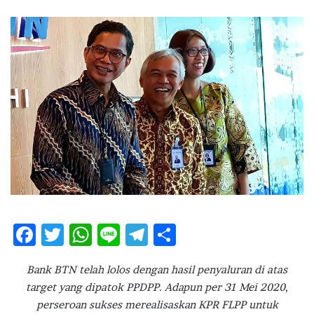
an
email
F
T
W
Li
T
S
ac
w
h
n
el
h
Bank BTN telah lolos dengan hasil penyaluran di atas
e
it
at
e
e
ar
target yang dipatok PPDPP. Adapun per 31 Mei 2020,
b
te
s
g
e
perseroan sukses merealisaskan KPR FLPP untuk