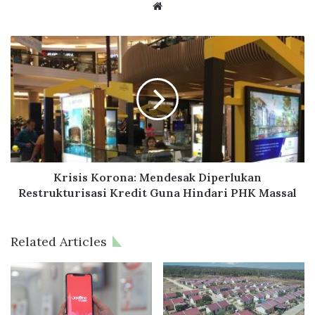
Website
Krisis
Korona:
Mendesak
Diperlukan
Restrukturisasi
Kredit
Guna
Hindari
PHK
Massal
Krisis Korona: Mendesak Diperlukan
Restrukturisasi Kredit Guna Hindari PHK Massal
Related Articles