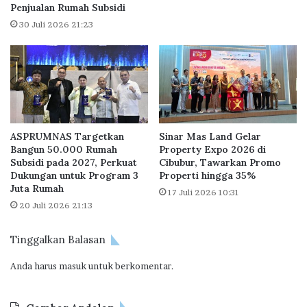
Penjualan Rumah Subsidi
k
m
,
30 Juli 2026 21:23
a
M
h
a
a
s
n
i
P
h
a
P
n
u
d
ASPRUMNAS Targetkan
Sinar Mas Land Gelar
n
u
Bangun 50.000 Rumah
Property Expo 2026 di
y
a
Subsidi pada 2027, Perkuat
Cibubur, Tawarkan Promo
a
n
Dukungan untuk Program 3
Properti hingga 35%
S
M
Juta Rumah
17 Juli 2026 10:31
a
e
20 Juli 2026 21:13
l
n
d
j
Tinggalkan Balasan
o
a
d
l
Anda harus
masuk
untuk berkomentar.
i
a
T
n
a
k