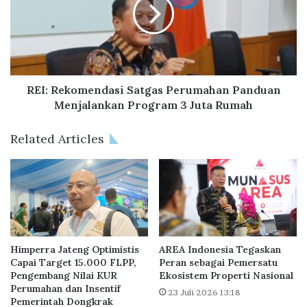
W
:
a
R
r
e
i
k
s
o
P
m
N
e
REI: Rekomendasi Satgas Perumahan Panduan
S
n
Menjalankan Program 3 Juta Rumah
P
d
e
a
Related Articles
n
s
s
i
i
S
u
a
n
t
!
g
A
a
y
s
Himperra Jateng Optimistis
AREA Indonesia Tegaskan
o
P
Capai Target 15.000 FLPP,
Peran sebagai Pemersatu
o
Pengembang Nilai KUR
Ekosistem Properti Nasional
e
Perumahan dan Insentif
C
r
23 Juli 2026 13:18
Pemerintah Dongkrak
e
u