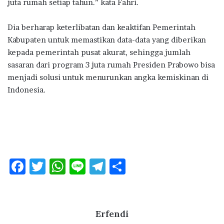
juta rumah setiap tahun.” kata Fahri.
Dia berharap keterlibatan dan keaktifan Pemerintah
Kabupaten untuk memastikan data-data yang diberikan
kepada pemerintah pusat akurat, sehingga jumlah
sasaran dari program 3 juta rumah Presiden Prabowo bisa
menjadi solusi untuk menurunkan angka kemiskinan di
Indonesia.
F
T
W
Li
T
S
ac
w
h
n
el
h
e
it
at
e
e
ar
b
te
s
g
e
Erfendi