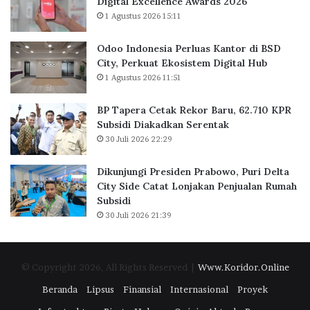
Digital Excellence Awards 2026
J
K
1 Agustus 2026 15:11
a
a
k
n
Odoo Indonesia Perluas Kantor di BSD
a
t
City, Perkuat Ekosistem Digital Hub
r
o
1 Agustus 2026 11:51
t
r
a
d
BP Tapera Cetak Rekor Baru, 62.710 KPR
R
i
Subsidi Diakadkan Serentak
a
B
30 Juli 2026 22:29
i
S
h
D
D
C
Dikunjungi Presiden Prabowo, Puri Delta
i
i
City Side Catat Lonjakan Penjualan Rumah
g
t
Subsidi
i
y
30 Juli 2026 21:39
t
,
a
P
l
e
© Copyright 2026, All Rights Reserved |
Www.Koridor.Online
E
r
x
k
Beranda
Lipsus
Finansial
Internasional
Proyek
c
u