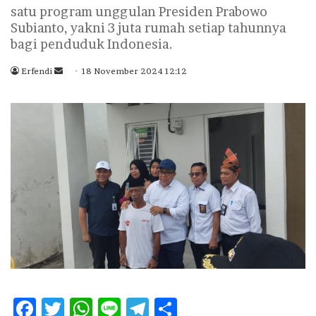
satu program unggulan Presiden Prabowo
Subianto, yakni 3 juta rumah setiap tahunnya
bagi penduduk Indonesia.
Erfendi
S
18 November 2024 12:12
e
n
d
a
n
e
m
a
i
l
F
T
W
Li
T
S