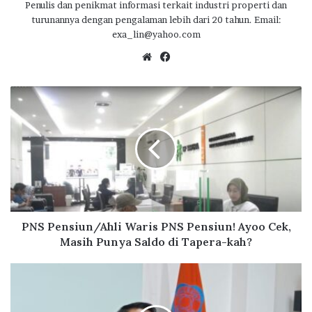
o
r
A
ra
Penulis dan penikmat informasi terkait industri properti dan
turunannya dengan pengalaman lebih dari 20 tahun. Email:
o
p
m
exa_lin@yahoo.com
k
p
We
Fa
bsi
ce
te
bo
P
ok
N
S
P
e
n
s
i
u
n
PNS Pensiun/Ahli Waris PNS Pensiun! Ayoo Cek,
/
Masih Punya Saldo di Tapera-kah?
A
h
R
l
E
i
I