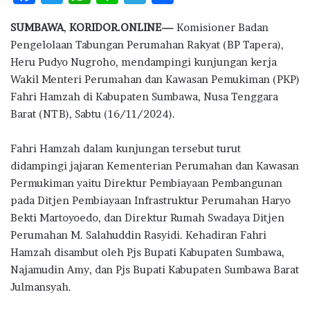
ac
w
h
n
el
h
SUMBAWA
,
KORIDOR.ONLINE—
Komisioner Badan
e
it
at
e
e
ar
Pengelolaan Tabungan Perumahan Rakyat (BP Tapera),
b
te
s
g
e
Heru Pudyo Nugroho, mendampingi kunjungan kerja
o
r
A
ra
Wakil Menteri Perumahan dan Kawasan Pemukiman (PKP)
Fahri Hamzah di Kabupaten Sumbawa, Nusa Tenggara
o
p
m
Barat (NTB), Sabtu (16/11/2024).
k
p
Fahri Hamzah dalam kunjungan tersebut turut
didampingi jajaran Kementerian Perumahan dan Kawasan
Permukiman yaitu Direktur Pembiayaan Pembangunan
pada Ditjen Pembiayaan Infrastruktur Perumahan Haryo
Bekti Martoyoedo, dan Direktur Rumah Swadaya Ditjen
Perumahan M. Salahuddin Rasyidi. Kehadiran Fahri
Hamzah disambut oleh Pjs Bupati Kabupaten Sumbawa,
Najamudin Amy, dan Pjs Bupati Kabupaten Sumbawa Barat
Julmansyah.