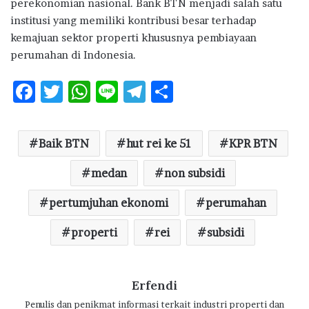
perekonomian nasional. Bank BTN menjadi salah satu
institusi yang memiliki kontribusi besar terhadap
kemajuan sektor properti khususnya pembiayaan
perumahan di Indonesia.
F
T
W
Li
T
S
ac
w
h
n
el
h
e
it
at
e
e
ar
Baik BTN
hut rei ke 51
KPR BTN
b
te
s
g
e
o
r
A
medan
ra
non subsidi
o
p
m
pertumjuhan ekonomi
perumahan
k
p
properti
rei
subsidi
Erfendi
Penulis dan penikmat informasi terkait industri properti dan