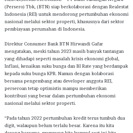
e
it
at
e
e
ar
(Persero) Tbk, (BTN) siap berkolaborasi dengan Realestat
b
te
s
g
e
Indonesia (REI) untuk mendorong pertumbuhan ekonomi
o
r
A
ra
nasional melalui sektor properti, khususnya dari sektor
pembiayaan perumahan di Indonesia.
o
p
m
k
p
Direktur Consumer Bank BTN Hirwandi Gafar
mengatakan, meski tahun 2023 masih banyak tantangan
yang dihadapi seperti masalah krisis ekonomi global,
Inflasi, kenaikan suku bunga dan BI Rate yang berdampak
kepada suku bunga KPR. Namun dengan kolaborasi
bersama pengembang atau developer anggota REI,
perseroan tetap optimistis mampu memberikan
kontribusi yang besar dalam pertumbuhan ekonomi
nasional melalui sektor properti.
“Pada tahun 2022 pertumbuhan kredit terus tumbuh dua
digit, walaupun belum terlalu besar. Karena itu kita
dorong bersama, mumpung kita kumpul saat ini kita