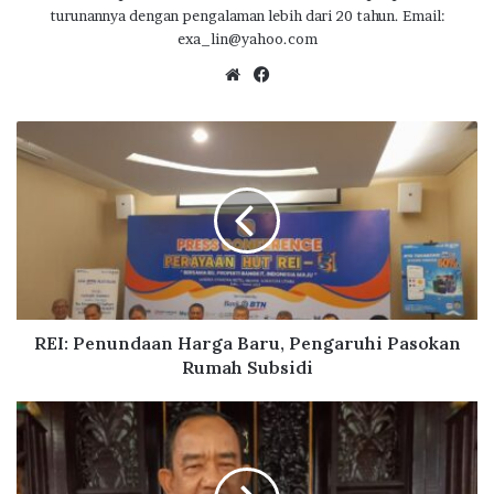
turunannya dengan pengalaman lebih dari 20 tahun. Email:
exa_lin@yahoo.com
We
Fa
bsi
ce
te
bo
R
ok
E
I
:
P
e
n
u
n
d
REI: Penundaan Harga Baru, Pengaruhi Pasokan
a
Rumah Subsidi
a
n
H
H
a
a
j
r
i