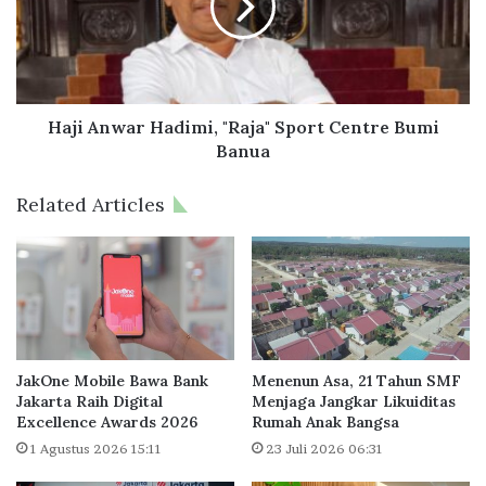
g
A
a
n
B
w
a
a
r
r
u
H
Haji Anwar Hadimi, "Raja" Sport Centre Bumi
,
a
Banua
P
d
e
i
Related Articles
n
m
g
i
a
,
r
"
u
R
h
a
i
j
P
a
JakOne Mobile Bawa Bank
Menenun Asa, 21 Tahun SMF
a
"
Jakarta Raih Digital
Menjaga Jangkar Likuiditas
s
Excellence Awards 2026
Rumah Anak Bangsa
S
o
p
1 Agustus 2026 15:11
23 Juli 2026 06:31
k
o