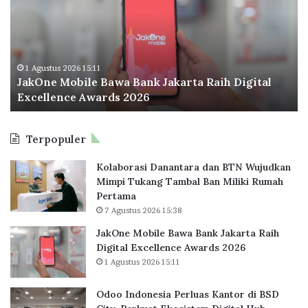
O
o
n
I
e
n
M
d
o
o
1 Agustus 2026 15:11
JakOne Mobile Bawa Bank Jakarta Raih Digital
b
n
Excellence Awards 2026
i
e
l
s
e
i
Terpopuler
B
a
a
P
Kolaborasi Danantara dan BTN Wujudkan
w
e
Mimpi Tukang Tambal Ban Miliki Rumah
a
r
Pertama
B
l
7 Agustus 2026 15:38
a
u
n
a
JakOne Mobile Bawa Bank Jakarta Raih
k
s
Digital Excellence Awards 2026
J
K
1 Agustus 2026 15:11
a
a
k
n
Odoo Indonesia Perluas Kantor di BSD
a
t