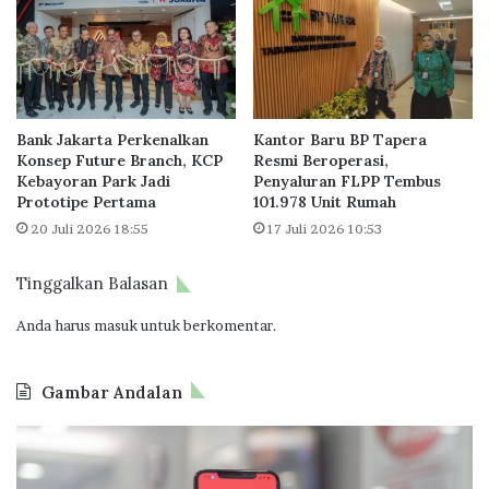
a
r
n
t
R
C
u
e
m
n
a
t
Bank Jakarta Perkenalkan
Kantor Baru BP Tapera
h
r
Konsep Future Branch, KCP
Resmi Beroperasi,
S
e
Kebayoran Park Jadi
Penyaluran FLPP Tembus
u
B
Prototipe Pertama
101.978 Unit Rumah
b
u
20 Juli 2026 18:55
17 Juli 2026 10:53
s
m
i
i
d
B
Tinggalkan Balasan
i
a
n
Anda harus
masuk
untuk berkomentar.
u
a
Gambar Andalan
J
O
a
d
k
o