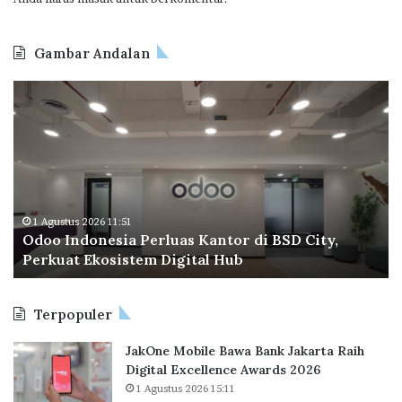
s
a
t
l
B
Gambar Andalan
1
U
2
M
O
B
0
D
d
P
2
A
o
T
3
w
o
a
a
I
p
r
n
e
d
d
r
s
o
a
1 Agustus 2026 11:51
2
Odoo Indonesia Perluas Kantor di BSD City,
n
C
0
Perkuat Ekosistem Digital Hub
e
e
2
s
t
3
i
a
Terpopuler
a
k
P
R
JakOne Mobile Bawa Bank Jakarta Raih
e
e
Digital Excellence Awards 2026
r
k
1 Agustus 2026 15:11
l
o