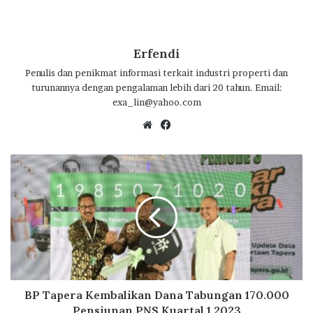
ac
w
h
n
el
h
e
it
at
e
e
ar
b
te
s
g
e
Erfendi
o
r
A
ra
Penulis dan penikmat informasi terkait industri properti dan
turunannya dengan pengalaman lebih dari 20 tahun. Email:
o
p
m
exa_lin@yahoo.com
k
p
We
Fa
bsi
ce
te
bo
B
ok
P
T
a
p
e
r
a
K
e
BP Tapera Kembalikan Dana Tabungan 170.000
m
Pensiunan PNS Kuartal 1 2023