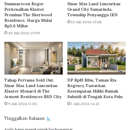
0
a
Summarecon Bogor
Sinar Mas Land Luncurkan
.
n
Perkenalkan Klaster
Grand City Samarinda,
0
Premium The Sherwood
Township Penyangga IKN
k
Residence, Harga Mulai
0
D
15 Juli 2026 13:58
Rp3,6 Miliar
0
K
P
I
20 Juli 2026 19:09
e
R
n
a
s
i
i
h
u
I
n
n
a
d
Tahap Pertama Sold Out,
DP Rp81 Ribu, Taman Ria
n
o
Sinar Mas Land Luncurkan
Regency Tawarkan
P
n
Klaster Monard di The
Kesempatan Miliki Rumah
N
e
Armont Residences BSD City
Subsidi di Tengah Kota Palu
S
s
9 Juli 2026 11:03
1 Juli 2026 16:21
K
i
u
a
a
Tinggalkan Balasan
B
r
e
Anda harus
masuk
untuk berkomentar.
t