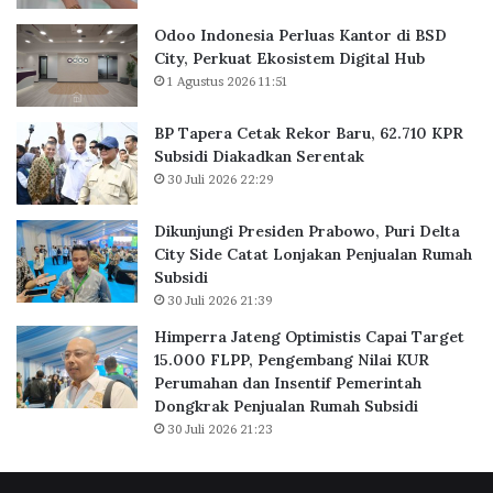
u
r
a
B
Odoo Indonesia Perluas Kantor di BSD
s
a
City, Perkuat Ekosistem Digital Hub
K
r
1 Agustus 2026 11:51
a
u
n
,
BP Tapera Cetak Rekor Baru, 62.710 KPR
t
6
Subsidi Diakadkan Serentak
o
2
30 Juli 2026 22:29
r
.
d
7
Dikunjungi Presiden Prabowo, Puri Delta
i
1
City Side Catat Lonjakan Penjualan Rumah
B
0
Subsidi
S
K
30 Juli 2026 21:39
D
P
C
R
Himperra Jateng Optimistis Capai Target
i
S
15.000 FLPP, Pengembang Nilai KUR
t
u
Perumahan dan Insentif Pemerintah
y
b
Dongkrak Penjualan Rumah Subsidi
,
s
30 Juli 2026 21:23
P
i
e
d