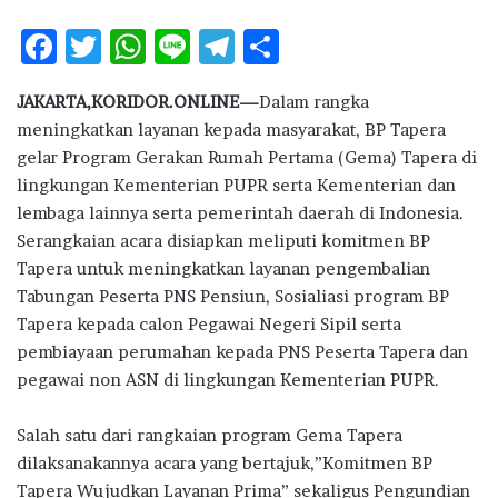
F
T
W
Li
T
S
ac
w
h
n
el
h
JAKARTA,KORIDOR.ONLINE—
Dalam rangka
e
it
at
e
e
ar
meningkatkan layanan kepada masyarakat, BP Tapera
b
te
s
g
e
gelar Program Gerakan Rumah Pertama (Gema) Tapera di
o
r
A
ra
lingkungan Kementerian PUPR serta Kementerian dan
lembaga lainnya serta pemerintah daerah di Indonesia.
o
p
m
Serangkaian acara disiapkan meliputi komitmen BP
k
p
Tapera untuk meningkatkan layanan pengembalian
Tabungan Peserta PNS Pensiun, Sosialiasi program BP
Tapera kepada calon Pegawai Negeri Sipil serta
pembiayaan perumahan kepada PNS Peserta Tapera dan
pegawai non ASN di lingkungan Kementerian PUPR.
Salah satu dari rangkaian program Gema Tapera
dilaksanakannya acara yang bertajuk,”Komitmen BP
Tapera Wujudkan Layanan Prima” sekaligus Pengundian