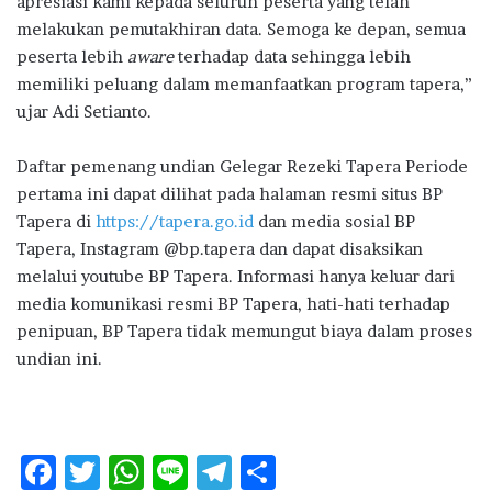
apresiasi kami kepada seluruh peserta yang telah
melakukan pemutakhiran data. Semoga ke depan, semua
peserta lebih
aware
terhadap data sehingga lebih
memiliki peluang dalam memanfaatkan program tapera,”
ujar Adi Setianto.
Daftar pemenang undian Gelegar Rezeki Tapera Periode
pertama ini dapat dilihat pada halaman resmi situs BP
Tapera di
https://tapera.go.id
dan media sosial BP
Tapera, Instagram @bp.tapera dan dapat disaksikan
melalui youtube BP Tapera. Informasi hanya keluar dari
media komunikasi resmi BP Tapera, hati-hati terhadap
penipuan, BP Tapera tidak memungut biaya dalam proses
undian ini.
F
T
W
Li
T
S